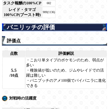
タスク報酬の100%CP
682
レイド・タマゴ
909(1136)
100%CP(ブースト時)
バニリッチの評価
評価点
点数
評価解説
・こおり単タイプのポケモンのため、弱点が
多い
5.5
・種族値が低いのため、ジムやレイドでの活
/10点
躍は難しい
・バニプッチのアメ100個でバイバニラに進化
できる
対戦時の活躍度