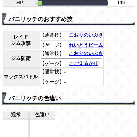
HP
139
バニリッチのおすすめ技
【通常技】
こおりのいぶき
レイド
ジム攻撃
【ゲージ】
れいとうビーム
【通常技】
こおりのいぶき
ジム防衛
【ゲージ】
こごえるかぜ
【通常技】-
マックスバトル
【ゲージ】-
バニリッチの色違い
通常
色違い