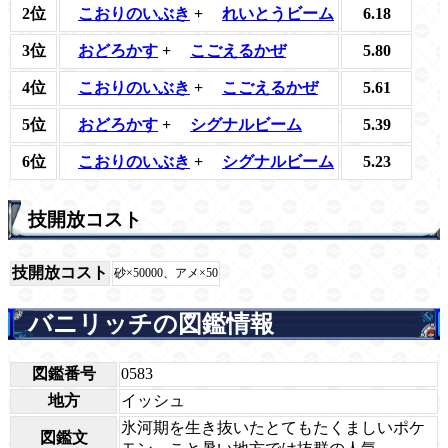
2位
こおりのいぶき
+
れいとうビーム
6.18
3位
おどろかす
+
こごえるかぜ
5.80
4位
こおりのいぶき
+
こごえるかぜ
5.61
5位
おどろかす
+
シグナルビーム
5.39
6位
こおりのいぶき
+
シグナルビーム
5.23
技開放コスト
技開放コスト
砂×50000、アメ×50
バニリッチの図鑑情報
図鑑番号
0583
地方
イッシュ
氷河期を生き抜いたとてもたくましいポケ
図鑑文