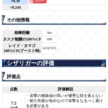
×0.39
×0.244
その他情報
相棒距離
3km
タスク報酬の100%CP
1060
レイド・タマゴ
1413(1767)
100%CP(ブースト時)
シザリガーの評価
評価点
点数
評価解説
・攻撃の種族値が高いが優秀な技を覚えない
・耐久性能が低めなので攻撃をなるべく避け
7.5
る必要がある