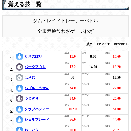
覚える技一覧
ジム・レイド
トレーナーバトル
全表示
通常わざ
ゲージわざ
威力
EPS/EPT
DPS/DPT
たきのぼり
15.6
8.00
15.60
バークアウト
13.2
14.00
13.20
はさむ
35
17.50
バブルこうせん
54.0
27.00
つじぎり
54.0
27.00
クラブハンマー
102.0
51.00
シェルブレード
66.0
44.00
ねっとう
90.0
25.71