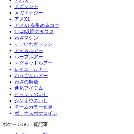
アバター
メガシンカ
メガエナジー
アメXL
アメXLを集めるコツ
TL40以降のタスク
わざマシン
すごいわざマシン
アイスルアー
ハーブルアー
マグネットルアー
レイニールアー
おうごんルアー
わざの解放
進化アイテム
イッシュのいし
シンオウのいし
チームカラー変更
ボーナスポケコイン
ポケモンGO一覧記事