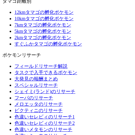
タマゴ距離別
12kmタマゴの孵化ポケモン
10kmタマゴの孵化ポケモン
7kmタマゴの孵化ポケモン
5kmタマゴの孵化ポケモン
2kmタマゴの孵化ポケモン
すぐふかタマゴの孵化ポケモン
ポケモンリサーチ
フィールドリサーチ解説
タスクで入手できるポケモン
大発見の報酬まとめ
スペシャルリサーチ
シェイミ(ランド)のリサーチ
フーパのリサーチ
メロエッタのリサーチ
ビクティニのリサーチ
色違いセレビィのリサーチ1
色違いセレビィのリサーチ2
色違いメタモンのリサーチ