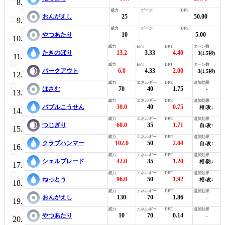
おんがえし
25
50.00
やつあたり
10
5.00
たきのぼり
13.2
3.33
4.40
3(1.5秒)
バークアウト
6.0
4.33
2.00
3(1.5秒)
はさむ
70
40
1.75
-
バブルこうせん
30.0
40
0.75
相:攻↓
つじぎり
60.0
35
1.71
自:攻↑
クラブハンマー
102.0
50
2.04
自:攻↑
シェルブレード
42.0
35
1.20
相:防↓
ねっとう
96.0
50
1.92
相:攻↓
おんがえし
130
70
1.86
-
やつあたり
10
70
0.14
-