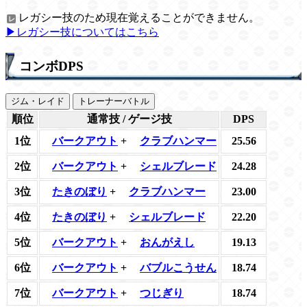
レガシー技のため現在覚えることができません。
▶レガシー技についてはこちら
コンボDPS
ジム・レイド
トレーナーバトル
順位
通常技 / ゲージ技
DPS
1位
バークアウト
+
クラブハンマー
25.56
2位
バークアウト
+
シェルブレード
24.28
3位
たきのぼり
+
クラブハンマー
23.00
4位
たきのぼり
+
シェルブレード
22.20
5位
バークアウト
+
おんがえし
19.13
6位
バークアウト
+
バブルこうせん
18.74
7位
バークアウト
+
つじぎり
18.74