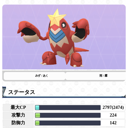
みず / あく
雨 / 霧
ステータス
最大CP
2797(2474)
攻撃力
224
防御力
142