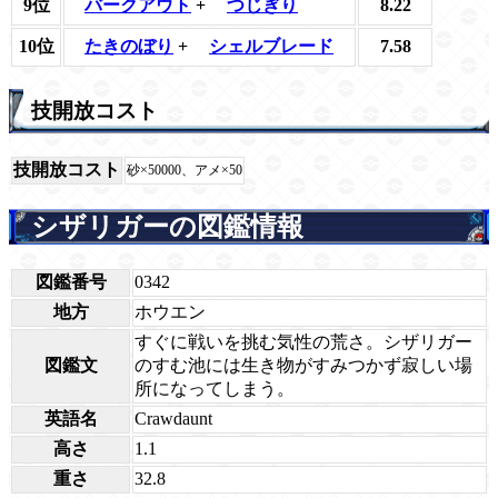
9位
バークアウト
+
つじぎり
8.22
10位
たきのぼり
+
シェルブレード
7.58
技開放コスト
技開放コスト
砂×50000、アメ×50
シザリガーの図鑑情報
図鑑番号
0342
地方
ホウエン
すぐに戦いを挑む気性の荒さ。シザリガー
図鑑文
のすむ池には生き物がすみつかず寂しい場
所になってしまう。
英語名
Crawdaunt
高さ
1.1
重さ
32.8