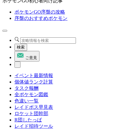
ポケモンGO初心者向け記事
ポケモンGO序盤の攻略
序盤のおすすめポケモン
検索
ご意見
イベント最新情報
個体値ランク計算
タスク報酬
全ポケモン図鑑
色違い一覧
レイドボス早見表
ロケット団幹部
R団したっぱ
レイド招待ツール