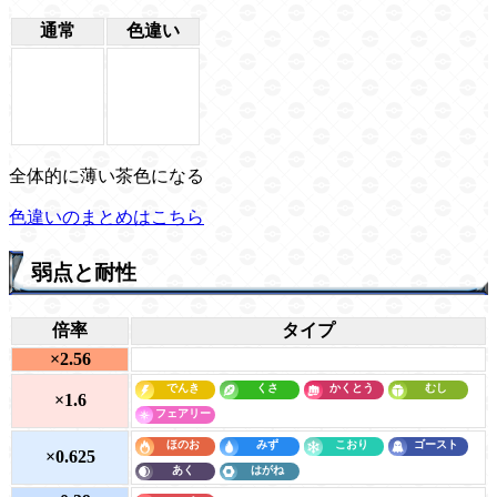
通常
色違い
全体的に薄い茶色になる
色違いのまとめはこちら
弱点と耐性
倍率
タイプ
×2.56
×1.6
×0.625