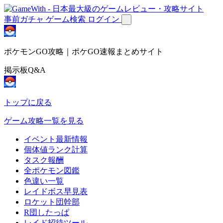
事前ガチャ
ゲーム検索
ログイン
ポケモンGO攻略｜ポケGO速報まとめサイト
掲示板Q&A
トップに戻る
ゲーム攻略一覧を見る
イベント最新情報
個体値ランク計算
タスク報酬
全ポケモン図鑑
色違い一覧
レイドボス早見表
ロケット団幹部
R団したっぱ
レイド招待ツール