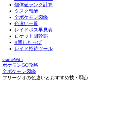
個体値ランク計算
タスク報酬
全ポケモン図鑑
色違い一覧
レイドボス早見表
ロケット団幹部
R団したっぱ
レイド招待ツール
GameWith
ポケモンGO攻略
全ポケモン図鑑
フリージオの色違いとおすすめ技・弱点