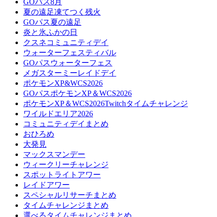
GOパス8月
夏の遠足凍てつく残火
GOパス夏の遠足
炎と氷ふかの日
クスネコミュニティデイ
ウォーターフェスティバル
GOパスウォーターフェス
メガスターミーレイドデイ
ポケモンXP&WCS2026
GOパスポケモンXP＆WCS2026
ポケモンXP＆WCS2026Twitchタイムチャレンジ
ワイルドエリア2026
コミュニティデイまとめ
おひろめ
大発見
マックスマンデー
ウィークリーチャレンジ
スポットライトアワー
レイドアワー
スペシャルリサーチまとめ
タイムチャレンジまとめ
選べるタイムチャレンジまとめ