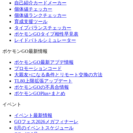
自己紹介カードメーカー
個体値チェッカー
個体値ランクチェッカー
育成支援ツール
タイプバランスチェッカー
ポケモンGOタイプ相性早見表
レイドバトルシミュレーター
ポケモンGO最新情報
ポケモンGO最新アプデ情報
プロモーションコード
大親友+になる条件とリモート交換の方法
TL80上限拡張アップデート
ポケモンGOの不具合情報
ポケモンGOPlus+まとめ
イベント
イベント最新情報
GOフェス2026メガフィナーレ
8月のイベントスケジュール