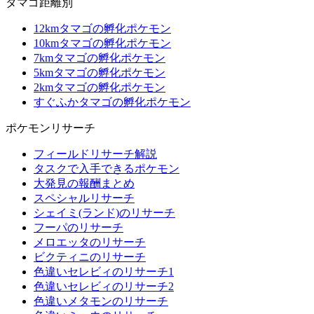
タマゴ距離別
12kmタマゴの孵化ポケモン
10kmタマゴの孵化ポケモン
7kmタマゴの孵化ポケモン
5kmタマゴの孵化ポケモン
2kmタマゴの孵化ポケモン
すぐふかタマゴの孵化ポケモン
ポケモンリサーチ
フィールドリサーチ解説
タスクで入手できるポケモン
大発見の報酬まとめ
スペシャルリサーチ
シェイミ(ランド)のリサーチ
フーパのリサーチ
メロエッタのリサーチ
ビクティニのリサーチ
色違いセレビィのリサーチ1
色違いセレビィのリサーチ2
色違いメタモンのリサーチ