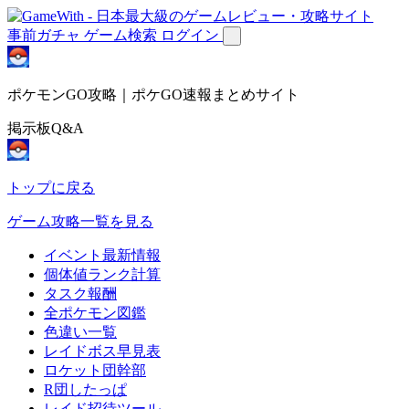
事前ガチャ
ゲーム検索
ログイン
ポケモンGO攻略｜ポケGO速報まとめサイト
掲示板Q&A
トップに戻る
ゲーム攻略一覧を見る
イベント最新情報
個体値ランク計算
タスク報酬
全ポケモン図鑑
色違い一覧
レイドボス早見表
ロケット団幹部
R団したっぱ
レイド招待ツール