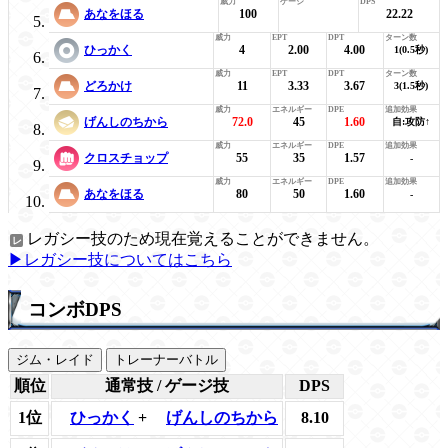
あなをほる
100
22.22
ひっかく
4
2.00
4.00
1(0.5秒)
どろかけ
11
3.33
3.67
3(1.5秒)
げんしのちから
72.0
45
1.60
自:攻防↑
クロスチョップ
55
35
1.57
-
あなをほる
80
50
1.60
-
レガシー技のため現在覚えることができません。
▶レガシー技についてはこちら
コンボDPS
ジム・レイド
トレーナーバトル
順位
通常技 / ゲージ技
DPS
1位
ひっかく
+
げんしのちから
8.10