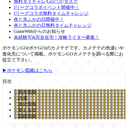
無料タイチャレ
/
GOパス
/
タスク
Jリーグコラボイベント開催中！
Jリーグコラボ無料タイムチャレンジ
炎と氷ふかの日開催中！
炎と氷ふかの日無料タイムチャレンジ
GameWithからのお知らせ
未経験可&完全在宅！攻略ライター募集！
ポケモンGO(ポケGO)のカメテテです。カメテテの色違いや
進化先について掲載。ポケモンGOカメテテを調べる際にお
役立て下さい。
▶ポケモン図鑑はこちら
目次
基本情報
評価
進化情報
覚える技
図鑑情報