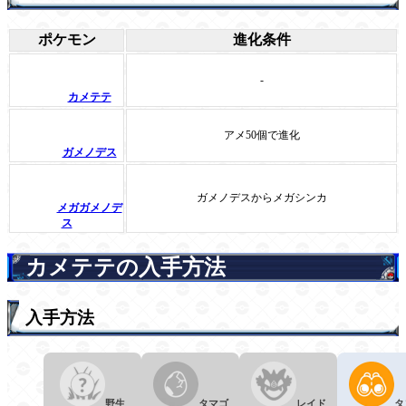
ポケモン
進化条件
-
カメテテ
アメ50個で進化
ガメノデス
ガメノデスからメガシンカ
メガガメノデ
ス
カメテテの入手方法
入手方法
野生
タマゴ
レイド
タ