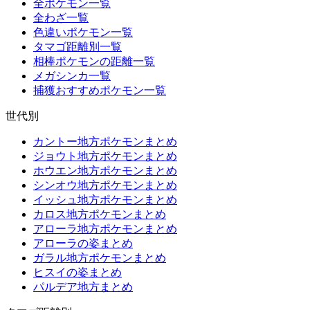
全ポケモン一覧
全わざ一覧
色違いポケモン一覧
タマゴ距離別一覧
相棒ポケモンの距離一覧
メガシンカ一覧
捕獲おすすめポケモン一覧
世代別
カントー地方ポケモンまとめ
ジョウト地方ポケモンまとめ
ホウエン地方ポケモンまとめ
シンオウ地方ポケモンまとめ
イッシュ地方ポケモンまとめ
カロス地方ポケモンまとめ
アローラ地方ポケモンまとめ
アローラの姿まとめ
ガラル地方ポケモンまとめ
ヒスイの姿まとめ
パルデア地方まとめ