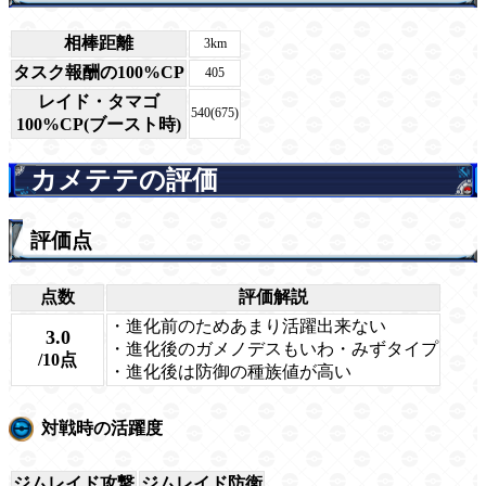
相棒距離
3km
タスク報酬の100%CP
405
レイド・タマゴ
540(675)
100%CP(ブースト時)
カメテテの評価
評価点
点数
評価解説
・進化前のためあまり活躍出来ない
3.0
・進化後のガメノデスもいわ・みずタイプ
/10点
・進化後は防御の種族値が高い
対戦時の活躍度
ジムレイド攻撃
ジムレイド防衛