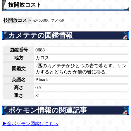
技開放コスト
技開放コスト
砂×50000、アメ×50
カメテテの図鑑情報
図鑑番号
0688
地方
カロス
2匹のカメテテがひとつの岩で暮らす。ケン
図鑑文
カするとどちらかが他の岩に移る。
英語名
Binacle
高さ
0.5
重さ
31
ポケモン情報の関連記事
▶全ポケモン図鑑はこちら