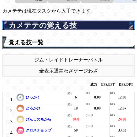
カメテテは現在タスクから入手できます。
カメテテの覚える技
覚える技一覧
ジム・レイド
トレーナーバトル
全表示
通常わざ
ゲージわざ
威力
EPS/EPT
DPS/DPT
ひっかく
6
8.00
12.00
どろかけ
19
8.00
12.67
げんしのちから
84.0
24.00
クロスチョップ
50
33.33