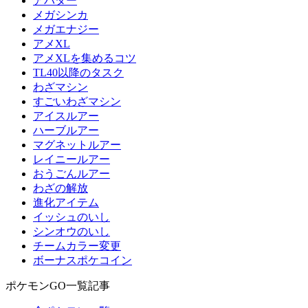
アバター
メガシンカ
メガエナジー
アメXL
アメXLを集めるコツ
TL40以降のタスク
わざマシン
すごいわざマシン
アイスルアー
ハーブルアー
マグネットルアー
レイニールアー
おうごんルアー
わざの解放
進化アイテム
イッシュのいし
シンオウのいし
チームカラー変更
ボーナスポケコイン
ポケモンGO一覧記事