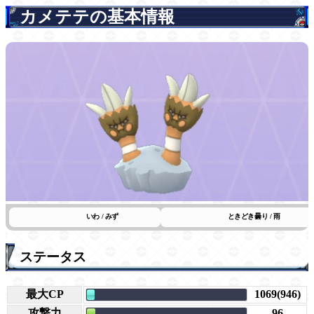
カメテテの基本情報
いわ / みず
ときどき曇り / 雨
ステータス
最大CP
1069(946)
攻撃力
96