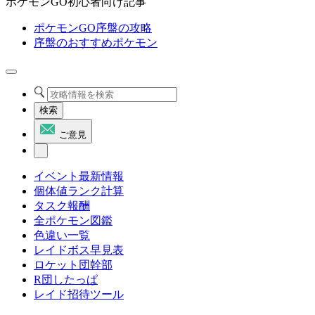
ポケモンGO初心者向け記事
ポケモンGO序盤の攻略
序盤のおすすめポケモン
検索
ご意見
イベント最新情報
個体値ランク計算
タスク報酬
全ポケモン図鑑
色違い一覧
レイドボス早見表
ロケット団幹部
R団したっぱ
レイド招待ツール