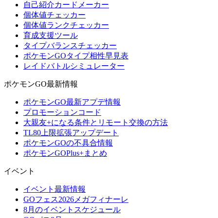
自己紹介カードメーカー
個体値チェッカー
個体値ランクチェッカー
育成支援ツール
タイプバランスチェッカー
ポケモンGOタイプ相性早見表
レイドバトルシミュレーター
ポケモンGO最新情報
ポケモンGO最新アプデ情報
プロモーションコード
大親友+になる条件とリモート交換の方法
TL80上限拡張アップデート
ポケモンGOの不具合情報
ポケモンGOPlus+まとめ
イベント
イベント最新情報
GOフェス2026メガフィナーレ
8月のイベントスケジュール