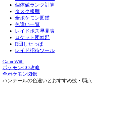
個体値ランク計算
タスク報酬
全ポケモン図鑑
色違い一覧
レイドボス早見表
ロケット団幹部
R団したっぱ
レイド招待ツール
GameWith
ポケモンGO攻略
全ポケモン図鑑
ハンテールの色違いとおすすめ技・弱点