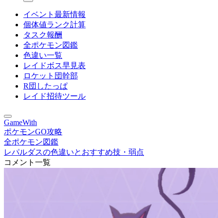
イベント最新情報
個体値ランク計算
タスク報酬
全ポケモン図鑑
色違い一覧
レイドボス早見表
ロケット団幹部
R団したっぱ
レイド招待ツール
GameWith
ポケモンGO攻略
全ポケモン図鑑
レパルダスの色違いとおすすめ技・弱点
コメント一覧