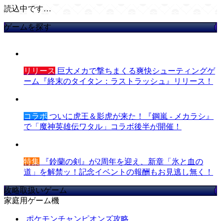
読込中です…
ゲームを探す
リリース
巨大メカで撃ちまくる爽快シューティングゲ
ーム『終末のタイタン：ラストラッシュ』リリース！
コラボ
ついに虎王＆影虎が来た！『鋼嵐 - メカラシ』
で「魔神英雄伝ワタル」コラボ後半が開催！
特集
『鈴蘭の剣』が2周年を迎え、新章「氷と血の
道」を解禁ッ！記念イベントの報酬もお見逃し無く！
攻略取扱いゲーム
家庭用ゲーム機
ポケモンチャンピオンズ攻略