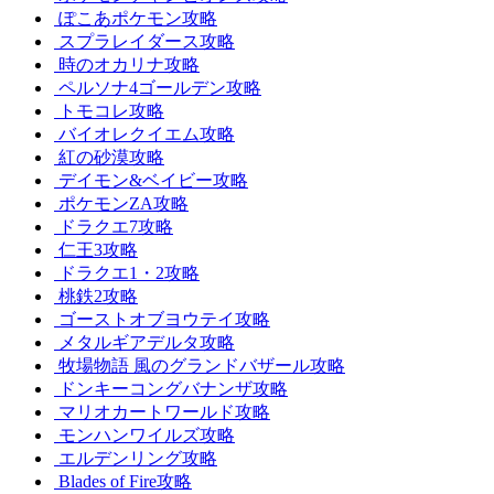
ぽこあポケモン攻略
スプラレイダース攻略
時のオカリナ攻略
ペルソナ4ゴールデン攻略
トモコレ攻略
バイオレクイエム攻略
紅の砂漠攻略
デイモン&ベイビー攻略
ポケモンZA攻略
ドラクエ7攻略
仁王3攻略
ドラクエ1・2攻略
桃鉄2攻略
ゴーストオブヨウテイ攻略
メタルギアデルタ攻略
牧場物語 風のグランドバザール攻略
ドンキーコングバナンザ攻略
マリオカートワールド攻略
モンハンワイルズ攻略
エルデンリング攻略
Blades of Fire攻略