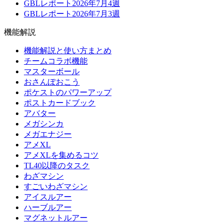
GBLレポート2026年7月4週
GBLレポート2026年7月3週
機能解説
機能解説と使い方まとめ
チームコラボ機能
マスターボール
おさんぽおこう
ポケストのパワーアップ
ポストカードブック
アバター
メガシンカ
メガエナジー
アメXL
アメXLを集めるコツ
TL40以降のタスク
わざマシン
すごいわざマシン
アイスルアー
ハーブルアー
マグネットルアー