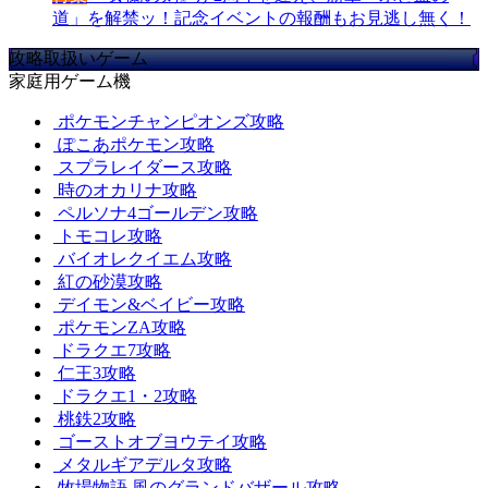
道」を解禁ッ！記念イベントの報酬もお見逃し無く！
攻略取扱いゲーム
家庭用ゲーム機
ポケモンチャンピオンズ攻略
ぽこあポケモン攻略
スプラレイダース攻略
時のオカリナ攻略
ペルソナ4ゴールデン攻略
トモコレ攻略
バイオレクイエム攻略
紅の砂漠攻略
デイモン&ベイビー攻略
ポケモンZA攻略
ドラクエ7攻略
仁王3攻略
ドラクエ1・2攻略
桃鉄2攻略
ゴーストオブヨウテイ攻略
メタルギアデルタ攻略
牧場物語 風のグランドバザール攻略