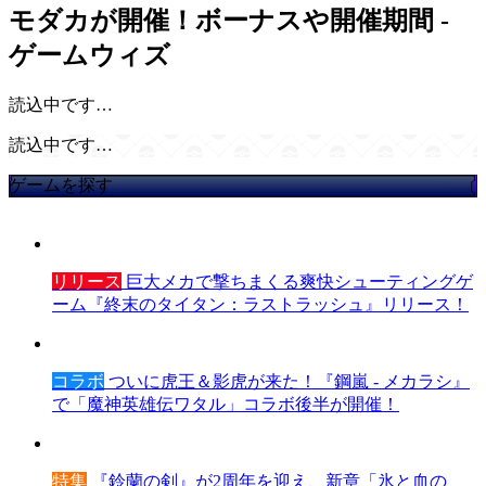
モダカが開催！ボーナスや開催期間 -
ゲームウィズ
読込中です…
読込中です…
ゲームを探す
リリース
巨大メカで撃ちまくる爽快シューティングゲ
ーム『終末のタイタン：ラストラッシュ』リリース！
コラボ
ついに虎王＆影虎が来た！『鋼嵐 - メカラシ』
で「魔神英雄伝ワタル」コラボ後半が開催！
特集
『鈴蘭の剣』が2周年を迎え、新章「氷と血の