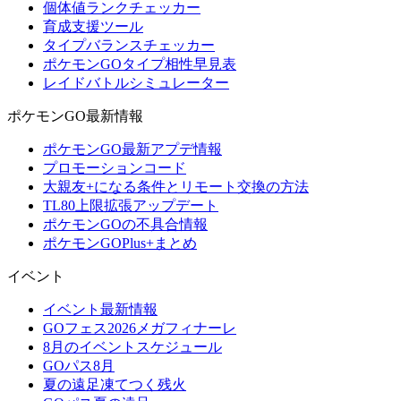
個体値ランクチェッカー
育成支援ツール
タイプバランスチェッカー
ポケモンGOタイプ相性早見表
レイドバトルシミュレーター
ポケモンGO最新情報
ポケモンGO最新アプデ情報
プロモーションコード
大親友+になる条件とリモート交換の方法
TL80上限拡張アップデート
ポケモンGOの不具合情報
ポケモンGOPlus+まとめ
イベント
イベント最新情報
GOフェス2026メガフィナーレ
8月のイベントスケジュール
GOパス8月
夏の遠足凍てつく残火