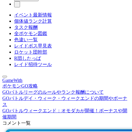
イベント最新情報
個体値ランク計算
タスク報酬
全ポケモン図鑑
色違い一覧
レイドボス早見表
ロケット団幹部
R団したっぱ
レイド招待ツール
GameWith
ポケモンGO攻略
GOバトルリーグのルールやランク報酬について
GOバトルデイ・ウィーク・ウィークエンドの期間やボーナ
ス
GOバトルウィークエンド：オモダカが開催！ボーナスや開
催期間
コメント一覧