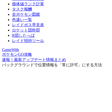
個体値ランク計算
タスク報酬
全ポケモン図鑑
色違い一覧
レイドボス早見表
ロケット団幹部
R団したっぱ
レイド招待ツール
GameWith
ポケモンGO攻略
速報！最新アップデート情報まとめ
バックグラウンドで位置情報を「常に許可」にする方法