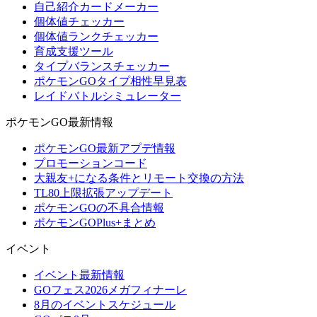
自己紹介カードメーカー
個体値チェッカー
個体値ランクチェッカー
育成支援ツール
タイプバランスチェッカー
ポケモンGOタイプ相性早見表
レイドバトルシミュレーター
ポケモンGO最新情報
ポケモンGO最新アプデ情報
プロモーションコード
大親友+になる条件とリモート交換の方法
TL80上限拡張アップデート
ポケモンGOの不具合情報
ポケモンGOPlus+まとめ
イベント
イベント最新情報
GOフェス2026メガフィナーレ
8月のイベントスケジュール