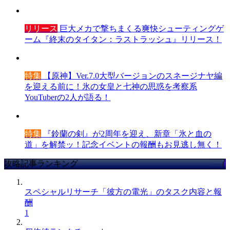
リリース
巨大メカで撃ちまくる爽快シューティングゲ
ーム『終末のタイタン：ラストラッシュ』リリース！
特集
【原神】Ver.7.0大型バージョンのスネージナヤ編
を迎える前に！氷の女皇と七神の思惑を考察系
YouTuberの2人が語る！
特集
『鈴蘭の剣』が2周年を迎え、新章「氷と血の
道」を解禁ッ！記念イベントの報酬もお見逃し無く！
攻略記事ランキング
スペシャルリサーチ「彼方の電光」のタスク内容と報
酬
1