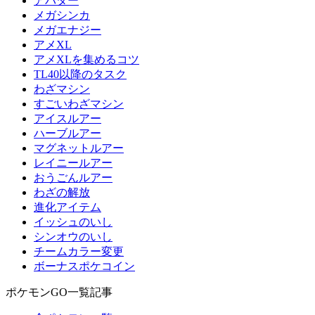
アバター
メガシンカ
メガエナジー
アメXL
アメXLを集めるコツ
TL40以降のタスク
わざマシン
すごいわざマシン
アイスルアー
ハーブルアー
マグネットルアー
レイニールアー
おうごんルアー
わざの解放
進化アイテム
イッシュのいし
シンオウのいし
チームカラー変更
ボーナスポケコイン
ポケモンGO一覧記事