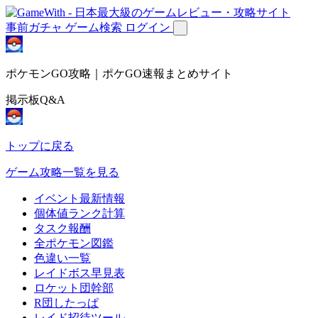
事前ガチャ
ゲーム検索
ログイン
ポケモンGO攻略｜ポケGO速報まとめサイト
掲示板Q&A
トップに戻る
ゲーム攻略一覧を見る
イベント最新情報
個体値ランク計算
タスク報酬
全ポケモン図鑑
色違い一覧
レイドボス早見表
ロケット団幹部
R団したっぱ
レイド招待ツール