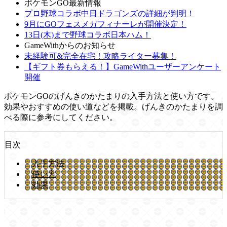
ポケモンGO最新情報
プロ野球コラボ中日ドラゴンズの詳細が判明！
9月にGOフェスメガフィナーレが開催決定！
13日(木)まで野球コラボ日本ハム！
GameWithからのお知らせ
未経験可&完全在宅！攻略ライター募集！
【ギフト券もらえる！】GameWithユーザーアンケート
開催
ポケモンGOのげんきのかたまりの入手方法と使い方です。
効果やおすすめの使い道などを掲載。げんきのかたまりを調
べる際に参考にしてください。
目次
入手方法
使い方
効果