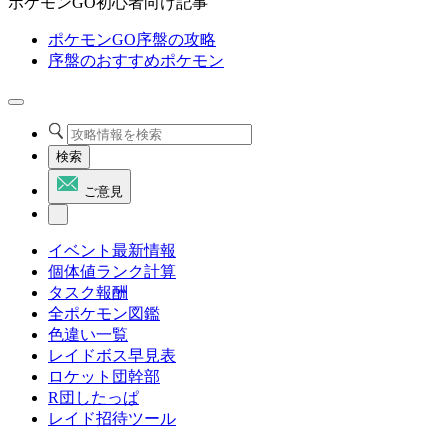
ポケモンGO初心者向け記事
ポケモンGO序盤の攻略
序盤のおすすめポケモン
検索
ご意見
イベント最新情報
個体値ランク計算
タスク報酬
全ポケモン図鑑
色違い一覧
レイドボス早見表
ロケット団幹部
R団したっぱ
レイド招待ツール