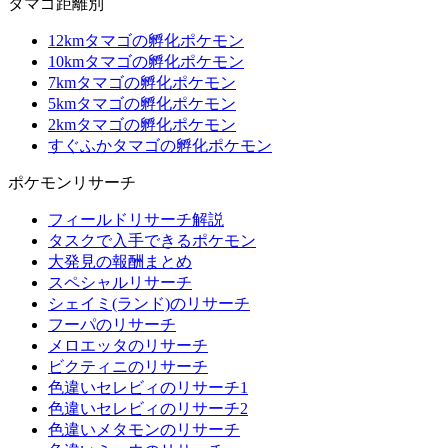
タマゴ距離別
12kmタマゴの孵化ポケモン
10kmタマゴの孵化ポケモン
7kmタマゴの孵化ポケモン
5kmタマゴの孵化ポケモン
2kmタマゴの孵化ポケモン
すぐふかタマゴの孵化ポケモン
ポケモンリサーチ
フィールドリサーチ解説
タスクで入手できるポケモン
大発見の報酬まとめ
スペシャルリサーチ
シェイミ(ランド)のリサーチ
フーパのリサーチ
メロエッタのリサーチ
ビクティニのリサーチ
色違いセレビィのリサーチ1
色違いセレビィのリサーチ2
色違いメタモンのリサーチ