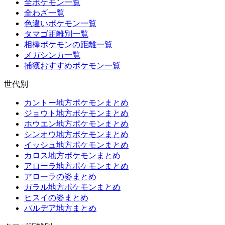
全ポケモン一覧
全わざ一覧
色違いポケモン一覧
タマゴ距離別一覧
相棒ポケモンの距離一覧
メガシンカ一覧
捕獲おすすめポケモン一覧
世代別
カントー地方ポケモンまとめ
ジョウト地方ポケモンまとめ
ホウエン地方ポケモンまとめ
シンオウ地方ポケモンまとめ
イッシュ地方ポケモンまとめ
カロス地方ポケモンまとめ
アローラ地方ポケモンまとめ
アローラの姿まとめ
ガラル地方ポケモンまとめ
ヒスイの姿まとめ
パルデア地方まとめ