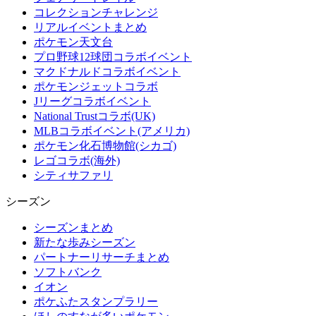
コレクションチャレンジ
リアルイベントまとめ
ポケモン天文台
プロ野球12球団コラボイベント
マクドナルドコラボイベント
ポケモンジェットコラボ
Jリーグコラボイベント
National Trustコラボ(UK)
MLBコラボイベント(アメリカ)
ポケモン化石博物館(シカゴ)
レゴコラボ(海外)
シティサファリ
シーズン
シーズンまとめ
新たな歩みシーズン
パートナーリサーチまとめ
ソフトバンク
イオン
ポケふたスタンプラリー