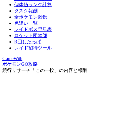
個体値ランク計算
タスク報酬
全ポケモン図鑑
色違い一覧
レイドボス早見表
ロケット団幹部
R団したっぱ
レイド招待ツール
GameWith
ポケモンGO攻略
続行リサーチ「この一投」の内容と報酬