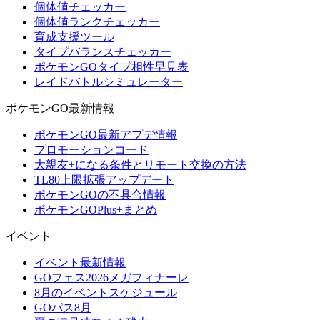
個体値チェッカー
個体値ランクチェッカー
育成支援ツール
タイプバランスチェッカー
ポケモンGOタイプ相性早見表
レイドバトルシミュレーター
ポケモンGO最新情報
ポケモンGO最新アプデ情報
プロモーションコード
大親友+になる条件とリモート交換の方法
TL80上限拡張アップデート
ポケモンGOの不具合情報
ポケモンGOPlus+まとめ
イベント
イベント最新情報
GOフェス2026メガフィナーレ
8月のイベントスケジュール
GOパス8月