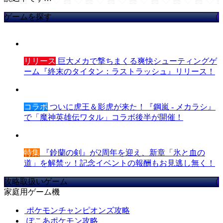
ゲームを探す
リリース
巨大メカで撃ちまくる爽快シューティングゲ
ーム『終末のタイタン：ラストラッシュ』リリース！
コラボ
ついに虎王＆影虎が来た！『鋼嵐 - メカラシ』
で「魔神英雄伝ワタル」コラボ後半が開催！
特集
『鈴蘭の剣』が2周年を迎え、新章「氷と血の
道」を解禁ッ！記念イベントの報酬もお見逃し無く！
攻略取扱いゲーム
家庭用ゲーム機
ポケモンチャンピオンズ攻略
ぽこあポケモン攻略