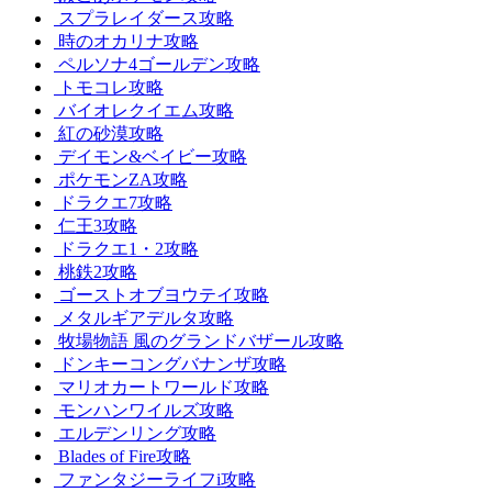
スプラレイダース攻略
時のオカリナ攻略
ペルソナ4ゴールデン攻略
トモコレ攻略
バイオレクイエム攻略
紅の砂漠攻略
デイモン&ベイビー攻略
ポケモンZA攻略
ドラクエ7攻略
仁王3攻略
ドラクエ1・2攻略
桃鉄2攻略
ゴーストオブヨウテイ攻略
メタルギアデルタ攻略
牧場物語 風のグランドバザール攻略
ドンキーコングバナンザ攻略
マリオカートワールド攻略
モンハンワイルズ攻略
エルデンリング攻略
Blades of Fire攻略
ファンタジーライフi攻略