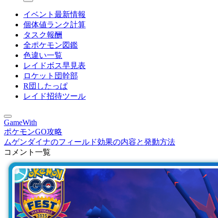
イベント最新情報
個体値ランク計算
タスク報酬
全ポケモン図鑑
色違い一覧
レイドボス早見表
ロケット団幹部
R団したっぱ
レイド招待ツール
GameWith
ポケモンGO攻略
ムゲンダイナのフィールド効果の内容と発動方法
コメント一覧