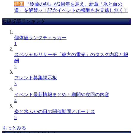
特集
『鈴蘭の剣』が2周年を迎え、新章「氷と血の
道」を解禁ッ！記念イベントの報酬もお見逃し無く！
攻略記事ランキング
個体値ランクチェッカー
1
スペシャルリサーチ「彼方の電光」のタスク内容と報
酬
2
フレンド募集掲示板
3
イベント最新情報まとめ！期間や次回の内容
4
炎と氷ふかの日の開催期間とボーナス
5
もっとみる