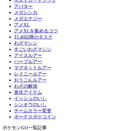
ポストカードブック
アバター
メガシンカ
メガエナジー
アメXL
アメXLを集めるコツ
TL40以降のタスク
わざマシン
すごいわざマシン
アイスルアー
ハーブルアー
マグネットルアー
レイニールアー
おうごんルアー
わざの解放
進化アイテム
イッシュのいし
シンオウのいし
チームカラー変更
ボーナスポケコイン
ポケモンGO一覧記事