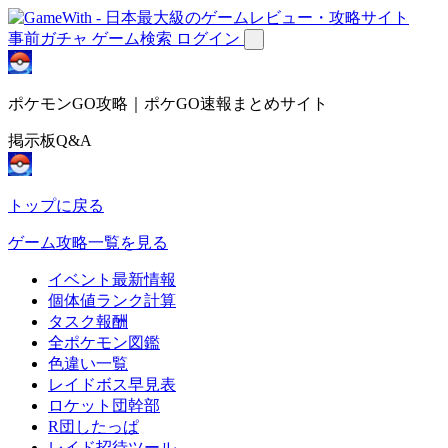
事前ガチャ
ゲーム検索
ログイン
ポケモンGO攻略｜ポケGO速報まとめサイト
掲示板Q&A
トップに戻る
ゲーム攻略一覧を見る
イベント最新情報
個体値ランク計算
タスク報酬
全ポケモン図鑑
色違い一覧
レイドボス早見表
ロケット団幹部
R団したっぱ
レイド招待ツール