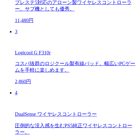
プレステ5対応のアローン製ワイヤレスコントローラ
ー。サブ機としても優秀。
11,480円
3
Logicool G F310r
コスパ抜群のロジクール製有線パッド。幅広いPCゲー
ムを手軽に楽しめます。
2,860円
4
DualSense ワイヤレスコントローラー
圧倒的な没入感を生むPS5純正ワイヤレスコントロー
ラー。