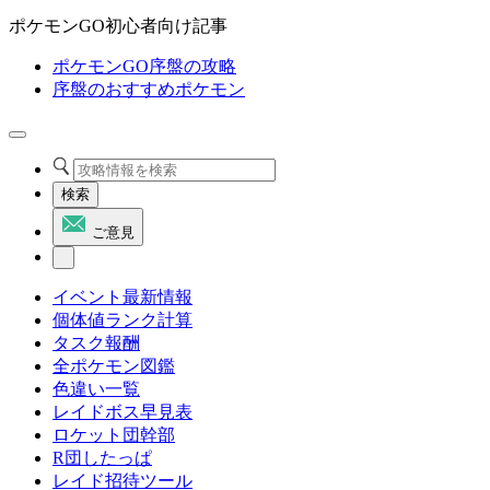
ポケモンGO初心者向け記事
ポケモンGO序盤の攻略
序盤のおすすめポケモン
検索
ご意見
イベント最新情報
個体値ランク計算
タスク報酬
全ポケモン図鑑
色違い一覧
レイドボス早見表
ロケット団幹部
R団したっぱ
レイド招待ツール