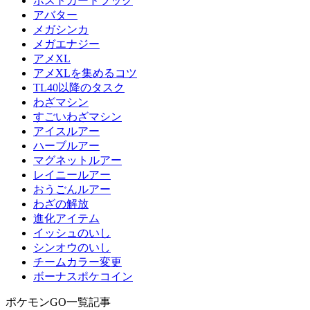
ポストカードブック
アバター
メガシンカ
メガエナジー
アメXL
アメXLを集めるコツ
TL40以降のタスク
わざマシン
すごいわざマシン
アイスルアー
ハーブルアー
マグネットルアー
レイニールアー
おうごんルアー
わざの解放
進化アイテム
イッシュのいし
シンオウのいし
チームカラー変更
ボーナスポケコイン
ポケモンGO一覧記事