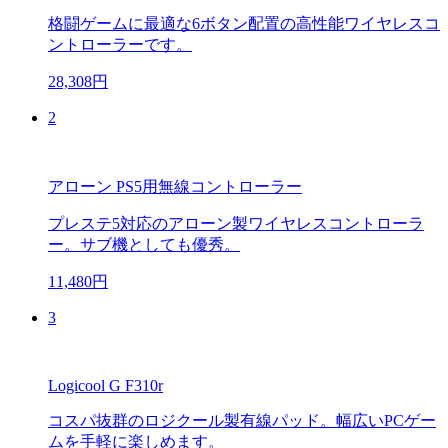
格闘ゲームに最適な6ボタン配置の高性能ワイヤレスコ
ントローラーです。
28,308円
2
アローン PS5用無線コントローラー
プレステ5対応のアローン製ワイヤレスコントローラ
ー。サブ機としても優秀。
11,480円
3
Logicool G F310r
コスパ抜群のロジクール製有線パッド。幅広いPCゲー
ムを手軽に楽しめます。