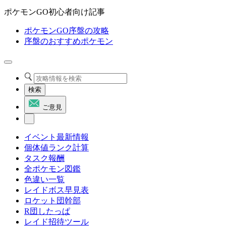
ポケモンGO初心者向け記事
ポケモンGO序盤の攻略
序盤のおすすめポケモン
検索
ご意見
イベント最新情報
個体値ランク計算
タスク報酬
全ポケモン図鑑
色違い一覧
レイドボス早見表
ロケット団幹部
R団したっぱ
レイド招待ツール