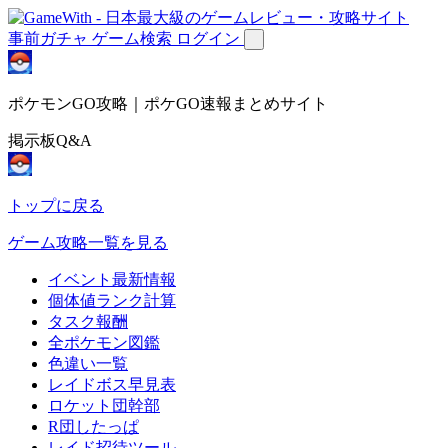
事前ガチャ
ゲーム検索
ログイン
ポケモンGO攻略｜ポケGO速報まとめサイト
掲示板Q&A
トップに戻る
ゲーム攻略一覧を見る
イベント最新情報
個体値ランク計算
タスク報酬
全ポケモン図鑑
色違い一覧
レイドボス早見表
ロケット団幹部
R団したっぱ
レイド招待ツール