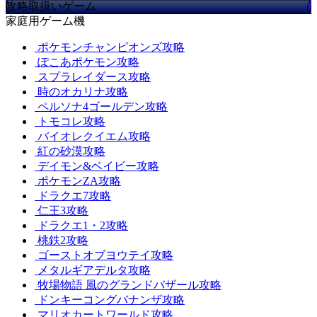
攻略取扱いゲーム
家庭用ゲーム機
ポケモンチャンピオンズ攻略
ぽこあポケモン攻略
スプラレイダース攻略
時のオカリナ攻略
ペルソナ4ゴールデン攻略
トモコレ攻略
バイオレクイエム攻略
紅の砂漠攻略
デイモン&ベイビー攻略
ポケモンZA攻略
ドラクエ7攻略
仁王3攻略
ドラクエ1・2攻略
桃鉄2攻略
ゴーストオブヨウテイ攻略
メタルギアデルタ攻略
牧場物語 風のグランドバザール攻略
ドンキーコングバナンザ攻略
マリオカートワールド攻略