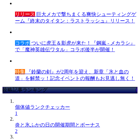
リリース
巨大メカで撃ちまくる爽快シューティングゲ
ーム『終末のタイタン：ラストラッシュ』リリース！
コラボ
ついに虎王＆影虎が来た！『鋼嵐 - メカラシ』
で「魔神英雄伝ワタル」コラボ後半が開催！
特集
『鈴蘭の剣』が2周年を迎え、新章「氷と血の
道」を解禁ッ！記念イベントの報酬もお見逃し無く！
攻略記事ランキング
個体値ランクチェッカー
1
炎と氷ふかの日の開催期間とボーナス
2