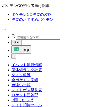
ポケモンGO初心者向け記事
ポケモンGO序盤の攻略
序盤のおすすめポケモン
検索
ご意見
イベント最新情報
個体値ランク計算
タスク報酬
全ポケモン図鑑
色違い一覧
レイドボス早見表
ロケット団幹部
R団したっぱ
レイド招待ツール