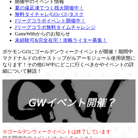
開催中のイベント情報
夏の遠足凍てつく残火開催中！
無料タイチャレ
/
GOパス
/
タスク
Jリーグコラボイベント開催中！
Jリーグコラボ無料タイムチャレンジ
GameWithからのお知らせ
未経験可&完全在宅！攻略ライター募集！
ポケモンGOにゴールデンウィークイベントが開催！期間中
マクドナルドのポケストップがルアーモジュール使用状態に
なります！その他GW中にどこに行くべきかやイベントの詳
細について解説！
※ゴールデンウィークイベントは終了しています