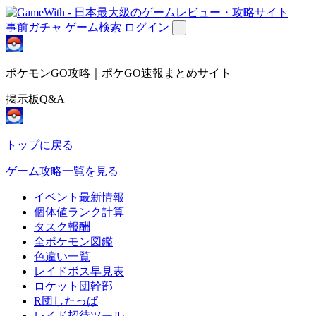
事前ガチャ
ゲーム検索
ログイン
ポケモンGO攻略｜ポケGO速報まとめサイト
掲示板Q&A
トップに戻る
ゲーム攻略一覧を見る
イベント最新情報
個体値ランク計算
タスク報酬
全ポケモン図鑑
色違い一覧
レイドボス早見表
ロケット団幹部
R団したっぱ
レイド招待ツール