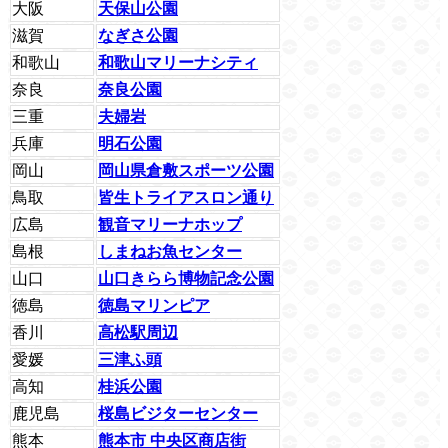
大阪
天保山公園
滋賀
なぎさ公園
和歌山
和歌山マリーナシティ
奈良
奈良公園
三重
夫婦岩
兵庫
明石公園
岡山
岡山県倉敷スポーツ公園
鳥取
皆生トライアスロン通り
広島
観音マリーナホップ
島根
しまねお魚センター
山口
山口きらら博物記念公園
徳島
徳島マリンピア
香川
高松駅周辺
愛媛
三津ふ頭
高知
桂浜公園
鹿児島
桜島ビジターセンター
熊本
熊本市 中央区商店街