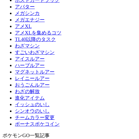
ポストカードブック
アバター
メガシンカ
メガエナジー
アメXL
アメXLを集めるコツ
TL40以降のタスク
わざマシン
すごいわざマシン
アイスルアー
ハーブルアー
マグネットルアー
レイニールアー
おうごんルアー
わざの解放
進化アイテム
イッシュのいし
シンオウのいし
チームカラー変更
ボーナスポケコイン
ポケモンGO一覧記事