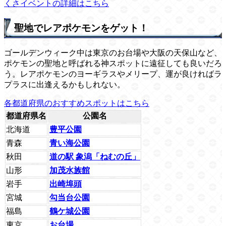
くさイベントの詳細はこちら
聖地でレアポケモンをゲット！
ゴールデンウィーク中は東京のお台場や大阪の天保山など、
ポケモンの聖地と呼ばれる神スポットに遠征しても良いだろ
う。レアポケモンのヨーギラスやメリープ、運が良ければラ
プラスに出逢えるかもしれない。
各都道府県のおすすめスポットはこちら
都道府県名
公園名
北海道
豊平公園
青森
青い海公園
秋田
道の駅 象潟「ねむの丘」
山形
加茂水族館
岩手
出崎埠頭
宮城
勾当台公園
福島
鶴ケ城公園
東京
お台場