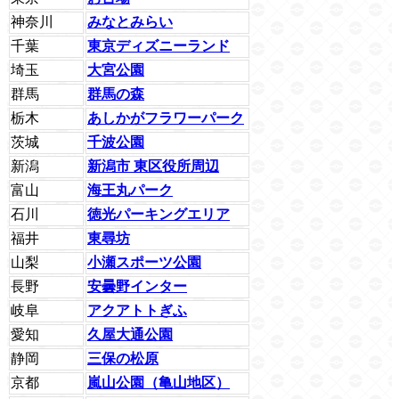
神奈川
みなとみらい
千葉
東京ディズニーランド
埼玉
大宮公園
群馬
群馬の森
栃木
あしかがフラワーパーク
茨城
千波公園
新潟
新潟市 東区役所周辺
富山
海王丸パーク
石川
徳光パーキングエリア
福井
東尋坊
山梨
小瀬スポーツ公園
長野
安曇野インター
岐阜
アクアトトぎふ
愛知
久屋大通公園
静岡
三保の松原
京都
嵐山公園（亀山地区）