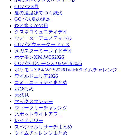
8月のイベントスケジュール
GOパス8月
夏の遠足凍てつく残火
GOパス夏の遠足
炎と氷ふかの日
クスネコミュニティデイ
ウォーターフェスティバル
GOパスウォーターフェス
メガスターミーレイドデイ
ポケモンXP&WCS2026
GOパスポケモンXP＆WCS2026
ポケモンXP＆WCS2026Twitchタイムチャレンジ
ワイルドエリア2026
コミュニティデイまとめ
おひろめ
大発見
マックスマンデー
ウィークリーチャレンジ
スポットライトアワー
レイドアワー
スペシャルリサーチまとめ
タイムチャレンジまとめ