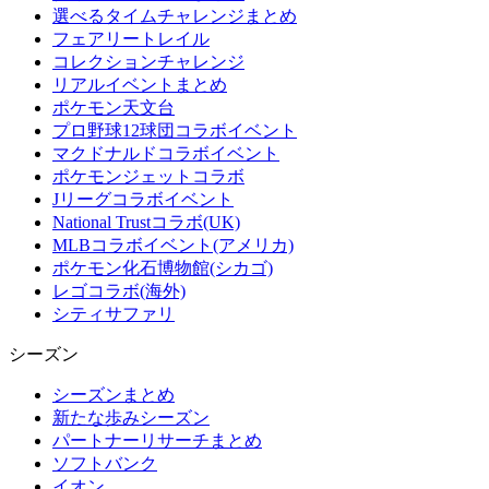
選べるタイムチャレンジまとめ
フェアリートレイル
コレクションチャレンジ
リアルイベントまとめ
ポケモン天文台
プロ野球12球団コラボイベント
マクドナルドコラボイベント
ポケモンジェットコラボ
Jリーグコラボイベント
National Trustコラボ(UK)
MLBコラボイベント(アメリカ)
ポケモン化石博物館(シカゴ)
レゴコラボ(海外)
シティサファリ
シーズン
シーズンまとめ
新たな歩みシーズン
パートナーリサーチまとめ
ソフトバンク
イオン