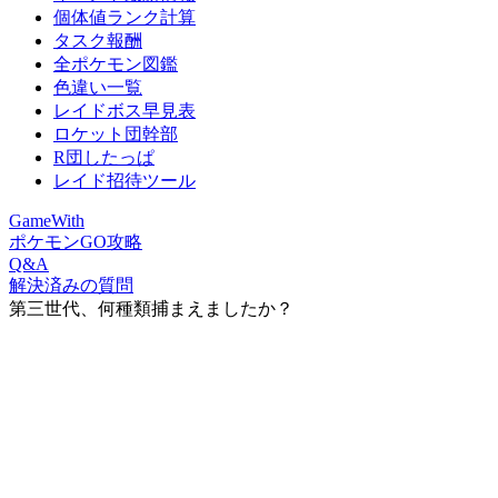
個体値ランク計算
タスク報酬
全ポケモン図鑑
色違い一覧
レイドボス早見表
ロケット団幹部
R団したっぱ
レイド招待ツール
GameWith
ポケモンGO攻略
Q&A
解決済みの質問
第三世代、何種類捕まえましたか？