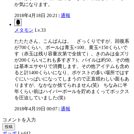
か気になります。
2018年4月18日 20:21 |
通報
メタモン
Lv.33
たたたさん、こんばんは。 ざっくりですが、回復系
が700くらい、ボールは青玉×100、黄玉×150くらいで
す（赤玉は残り容量次第で全捨て）。きのみは金ズリ
が200くらい(これも多すぎ？)、パイルは約50、その他
は基本エサやりで消費します。その他アイテムも含め
ると計1400くらいになり、ポケストの多い場所ではす
ぐにいっぱいになってしまうので正直煩わしい面もあ
りますが、なかなか捨てられません(笑) ちなみに半
年くらい前はハイパーボールを貯めまくってボックス
を圧迫していました(笑)
2018年4月19日 00:07 |
通報
コメントを入力
投稿
ポッポ
Lv442