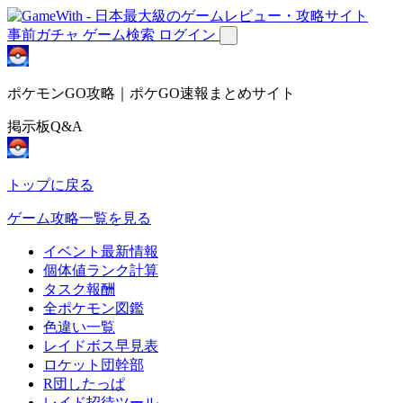
事前ガチャ
ゲーム検索
ログイン
ポケモンGO攻略｜ポケGO速報まとめサイト
掲示板Q&A
トップに戻る
ゲーム攻略一覧を見る
イベント最新情報
個体値ランク計算
タスク報酬
全ポケモン図鑑
色違い一覧
レイドボス早見表
ロケット団幹部
R団したっぱ
レイド招待ツール