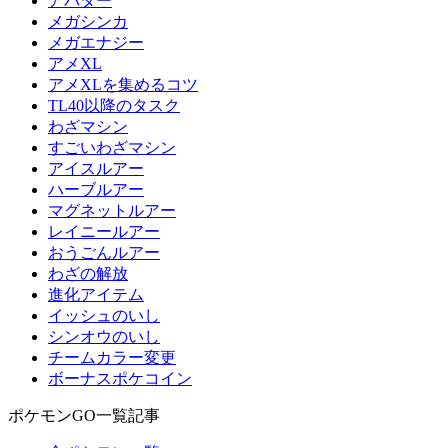
アバター
メガシンカ
メガエナジー
アメXL
アメXLを集めるコツ
TL40以降のタスク
わざマシン
すごいわざマシン
アイスルアー
ハーブルアー
マグネットルアー
レイニールアー
おうごんルアー
わざの解放
進化アイテム
イッシュのいし
シンオウのいし
チームカラー変更
ボーナスポケコイン
ポケモンGO一覧記事