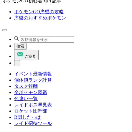
ポケモンGO初心者向け記事
ポケモンGO序盤の攻略
序盤のおすすめポケモン
検索
ご意見
イベント最新情報
個体値ランク計算
タスク報酬
全ポケモン図鑑
色違い一覧
レイドボス早見表
ロケット団幹部
R団したっぱ
レイド招待ツール