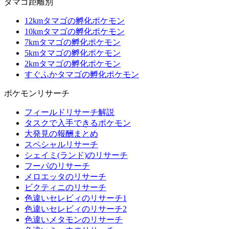
タマゴ距離別
12kmタマゴの孵化ポケモン
10kmタマゴの孵化ポケモン
7kmタマゴの孵化ポケモン
5kmタマゴの孵化ポケモン
2kmタマゴの孵化ポケモン
すぐふかタマゴの孵化ポケモン
ポケモンリサーチ
フィールドリサーチ解説
タスクで入手できるポケモン
大発見の報酬まとめ
スペシャルリサーチ
シェイミ(ランド)のリサーチ
フーパのリサーチ
メロエッタのリサーチ
ビクティニのリサーチ
色違いセレビィのリサーチ1
色違いセレビィのリサーチ2
色違いメタモンのリサーチ