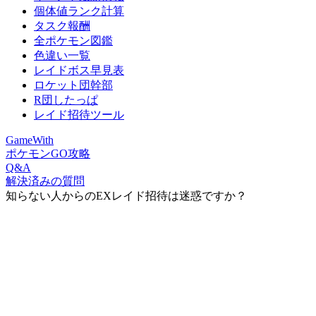
個体値ランク計算
タスク報酬
全ポケモン図鑑
色違い一覧
レイドボス早見表
ロケット団幹部
R団したっぱ
レイド招待ツール
GameWith
ポケモンGO攻略
Q&A
解決済みの質問
知らない人からのEXレイド招待は迷惑ですか？