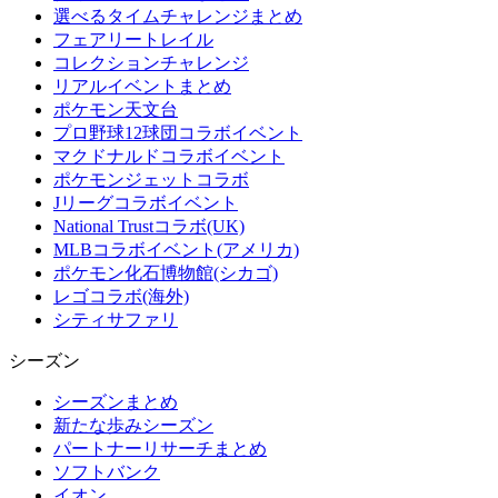
選べるタイムチャレンジまとめ
フェアリートレイル
コレクションチャレンジ
リアルイベントまとめ
ポケモン天文台
プロ野球12球団コラボイベント
マクドナルドコラボイベント
ポケモンジェットコラボ
Jリーグコラボイベント
National Trustコラボ(UK)
MLBコラボイベント(アメリカ)
ポケモン化石博物館(シカゴ)
レゴコラボ(海外)
シティサファリ
シーズン
シーズンまとめ
新たな歩みシーズン
パートナーリサーチまとめ
ソフトバンク
イオン