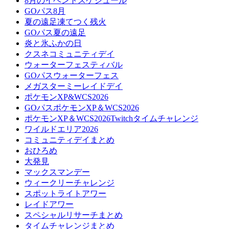
8月のイベントスケジュール
GOパス8月
夏の遠足凍てつく残火
GOパス夏の遠足
炎と氷ふかの日
クスネコミュニティデイ
ウォーターフェスティバル
GOパスウォーターフェス
メガスターミーレイドデイ
ポケモンXP&WCS2026
GOパスポケモンXP＆WCS2026
ポケモンXP＆WCS2026Twitchタイムチャレンジ
ワイルドエリア2026
コミュニティデイまとめ
おひろめ
大発見
マックスマンデー
ウィークリーチャレンジ
スポットライトアワー
レイドアワー
スペシャルリサーチまとめ
タイムチャレンジまとめ