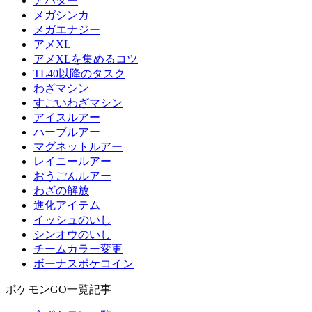
アバター
メガシンカ
メガエナジー
アメXL
アメXLを集めるコツ
TL40以降のタスク
わざマシン
すごいわざマシン
アイスルアー
ハーブルアー
マグネットルアー
レイニールアー
おうごんルアー
わざの解放
進化アイテム
イッシュのいし
シンオウのいし
チームカラー変更
ボーナスポケコイン
ポケモンGO一覧記事