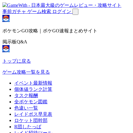
事前ガチャ
ゲーム検索
ログイン
ポケモンGO攻略｜ポケGO速報まとめサイト
掲示板Q&A
トップに戻る
ゲーム攻略一覧を見る
イベント最新情報
個体値ランク計算
タスク報酬
全ポケモン図鑑
色違い一覧
レイドボス早見表
ロケット団幹部
R団したっぱ
レイド招待ツール