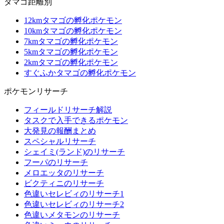
タマゴ距離別
12kmタマゴの孵化ポケモン
10kmタマゴの孵化ポケモン
7kmタマゴの孵化ポケモン
5kmタマゴの孵化ポケモン
2kmタマゴの孵化ポケモン
すぐふかタマゴの孵化ポケモン
ポケモンリサーチ
フィールドリサーチ解説
タスクで入手できるポケモン
大発見の報酬まとめ
スペシャルリサーチ
シェイミ(ランド)のリサーチ
フーパのリサーチ
メロエッタのリサーチ
ビクティニのリサーチ
色違いセレビィのリサーチ1
色違いセレビィのリサーチ2
色違いメタモンのリサーチ