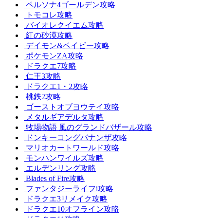
ペルソナ4ゴールデン攻略
トモコレ攻略
バイオレクイエム攻略
紅の砂漠攻略
デイモン&ベイビー攻略
ポケモンZA攻略
ドラクエ7攻略
仁王3攻略
ドラクエ1・2攻略
桃鉄2攻略
ゴーストオブヨウテイ攻略
メタルギアデルタ攻略
牧場物語 風のグランドバザール攻略
ドンキーコングバナンザ攻略
マリオカートワールド攻略
モンハンワイルズ攻略
エルデンリング攻略
Blades of Fire攻略
ファンタジーライフi攻略
ドラクエ3リメイク攻略
ドラクエ10オフライン攻略