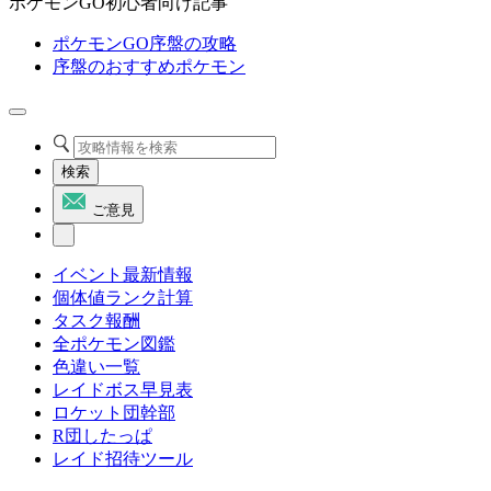
ポケモンGO初心者向け記事
ポケモンGO序盤の攻略
序盤のおすすめポケモン
検索
ご意見
イベント最新情報
個体値ランク計算
タスク報酬
全ポケモン図鑑
色違い一覧
レイドボス早見表
ロケット団幹部
R団したっぱ
レイド招待ツール