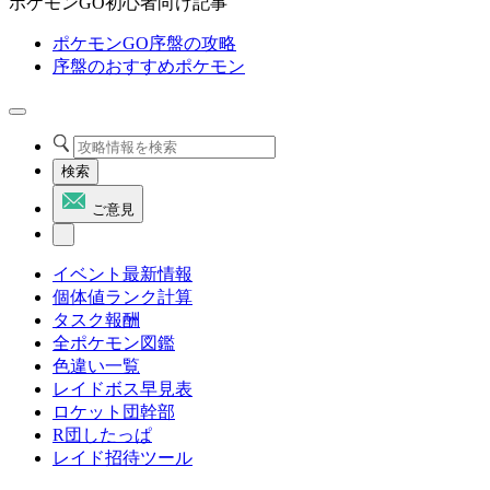
ポケモンGO初心者向け記事
ポケモンGO序盤の攻略
序盤のおすすめポケモン
検索
ご意見
イベント最新情報
個体値ランク計算
タスク報酬
全ポケモン図鑑
色違い一覧
レイドボス早見表
ロケット団幹部
R団したっぱ
レイド招待ツール