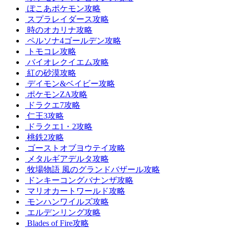
ぽこあポケモン攻略
スプラレイダース攻略
時のオカリナ攻略
ペルソナ4ゴールデン攻略
トモコレ攻略
バイオレクイエム攻略
紅の砂漠攻略
デイモン&ベイビー攻略
ポケモンZA攻略
ドラクエ7攻略
仁王3攻略
ドラクエ1・2攻略
桃鉄2攻略
ゴーストオブヨウテイ攻略
メタルギアデルタ攻略
牧場物語 風のグランドバザール攻略
ドンキーコングバナンザ攻略
マリオカートワールド攻略
モンハンワイルズ攻略
エルデンリング攻略
Blades of Fire攻略