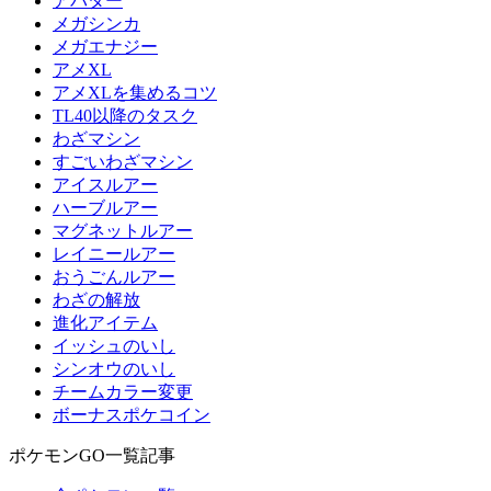
アバター
メガシンカ
メガエナジー
アメXL
アメXLを集めるコツ
TL40以降のタスク
わざマシン
すごいわざマシン
アイスルアー
ハーブルアー
マグネットルアー
レイニールアー
おうごんルアー
わざの解放
進化アイテム
イッシュのいし
シンオウのいし
チームカラー変更
ボーナスポケコイン
ポケモンGO一覧記事