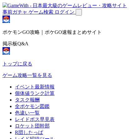
事前ガチャ
ゲーム検索
ログイン
ポケモンGO攻略｜ポケGO速報まとめサイト
掲示板Q&A
トップに戻る
ゲーム攻略一覧を見る
イベント最新情報
個体値ランク計算
タスク報酬
全ポケモン図鑑
色違い一覧
レイドボス早見表
ロケット団幹部
R団したっぱ
レイド招待ツール