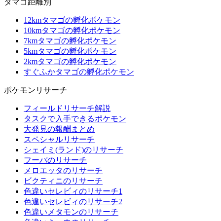
タマゴ距離別
12kmタマゴの孵化ポケモン
10kmタマゴの孵化ポケモン
7kmタマゴの孵化ポケモン
5kmタマゴの孵化ポケモン
2kmタマゴの孵化ポケモン
すぐふかタマゴの孵化ポケモン
ポケモンリサーチ
フィールドリサーチ解説
タスクで入手できるポケモン
大発見の報酬まとめ
スペシャルリサーチ
シェイミ(ランド)のリサーチ
フーパのリサーチ
メロエッタのリサーチ
ビクティニのリサーチ
色違いセレビィのリサーチ1
色違いセレビィのリサーチ2
色違いメタモンのリサーチ