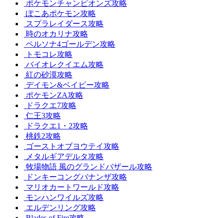
ポケモンチャンピオンズ攻略
ぽこあポケモン攻略
スプラレイダース攻略
時のオカリナ攻略
ペルソナ4ゴールデン攻略
トモコレ攻略
バイオレクイエム攻略
紅の砂漠攻略
デイモン&ベイビー攻略
ポケモンZA攻略
ドラクエ7攻略
仁王3攻略
ドラクエ1・2攻略
桃鉄2攻略
ゴーストオブヨウテイ攻略
メタルギアデルタ攻略
牧場物語 風のグランドバザール攻略
ドンキーコングバナンザ攻略
マリオカートワールド攻略
モンハンワイルズ攻略
エルデンリング攻略
Blades of Fire攻略