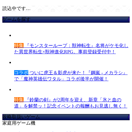
読込中です…
ゲームを探す
特集
『モンスターループ：獣神転生』名将がケモ化し
た異世界転生×獣神進化RPG。事前登録受付中！
コラボ
ついに虎王＆影虎が来た！『鋼嵐 - メカラシ』
で「魔神英雄伝ワタル」コラボ後半が開催！
特集
『鈴蘭の剣』が2周年を迎え、新章「氷と血の
道」を解禁ッ！記念イベントの報酬もお見逃し無く！
攻略取扱いゲーム
家庭用ゲーム機