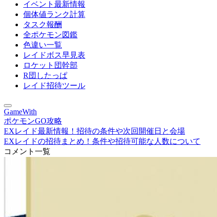
イベント最新情報
個体値ランク計算
タスク報酬
全ポケモン図鑑
色違い一覧
レイドボス早見表
ロケット団幹部
R団したっぱ
レイド招待ツール
GameWith
ポケモンGO攻略
EXレイド最新情報！招待の条件や次回開催日と会場
EXレイドの招待まとめ！条件や招待可能な人数について
コメント一覧