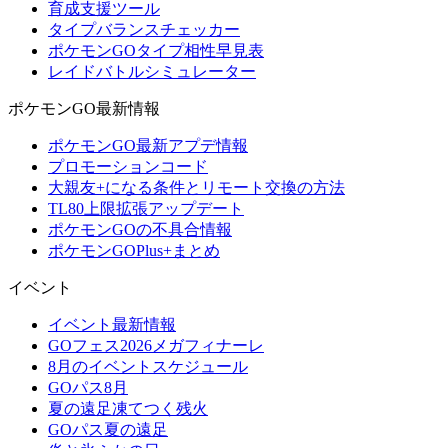
育成支援ツール
タイプバランスチェッカー
ポケモンGOタイプ相性早見表
レイドバトルシミュレーター
ポケモンGO最新情報
ポケモンGO最新アプデ情報
プロモーションコード
大親友+になる条件とリモート交換の方法
TL80上限拡張アップデート
ポケモンGOの不具合情報
ポケモンGOPlus+まとめ
イベント
イベント最新情報
GOフェス2026メガフィナーレ
8月のイベントスケジュール
GOパス8月
夏の遠足凍てつく残火
GOパス夏の遠足