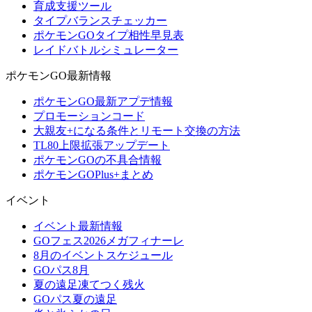
育成支援ツール
タイプバランスチェッカー
ポケモンGOタイプ相性早見表
レイドバトルシミュレーター
ポケモンGO最新情報
ポケモンGO最新アプデ情報
プロモーションコード
大親友+になる条件とリモート交換の方法
TL80上限拡張アップデート
ポケモンGOの不具合情報
ポケモンGOPlus+まとめ
イベント
イベント最新情報
GOフェス2026メガフィナーレ
8月のイベントスケジュール
GOパス8月
夏の遠足凍てつく残火
GOパス夏の遠足