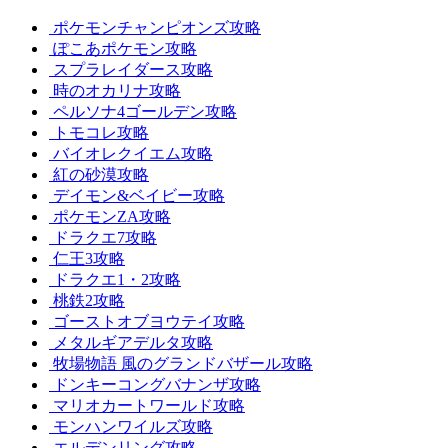
ポケモンチャンピオンズ攻略
ぽこあポケモン攻略
スプラレイダース攻略
時のオカリナ攻略
ペルソナ4ゴールデン攻略
トモコレ攻略
バイオレクイエム攻略
紅の砂漠攻略
デイモン&ベイビー攻略
ポケモンZA攻略
ドラクエ7攻略
仁王3攻略
ドラクエ1・2攻略
桃鉄2攻略
ゴーストオブヨウテイ攻略
メタルギアデルタ攻略
牧場物語 風のグランドバザール攻略
ドンキーコングバナンザ攻略
マリオカートワールド攻略
モンハンワイルズ攻略
エルデンリング攻略