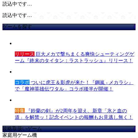
読込中です…
読込中です…
ゲームを探す
リリース
巨大メカで撃ちまくる爽快シューティングゲ
ーム『終末のタイタン：ラストラッシュ』リリース！
コラボ
ついに虎王＆影虎が来た！『鋼嵐 - メカラシ』
で「魔神英雄伝ワタル」コラボ後半が開催！
特集
『鈴蘭の剣』が2周年を迎え、新章「氷と血の
道」を解禁ッ！記念イベントの報酬もお見逃し無く！
攻略取扱いゲーム
家庭用ゲーム機