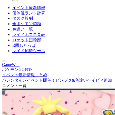
イベント最新情報
個体値ランク計算
タスク報酬
全ポケモン図鑑
色違い一覧
レイドボス早見表
ロケット団幹部
R団したっぱ
レイド招待ツール
GameWith
ポケモンGO攻略
イベント最新情報まとめ
バレンタインイベント開催！ピンプク&色違いベイビィ追加
コメント一覧