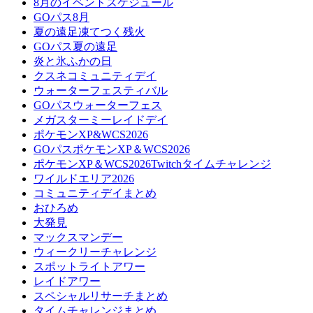
8月のイベントスケジュール
GOパス8月
夏の遠足凍てつく残火
GOパス夏の遠足
炎と氷ふかの日
クスネコミュニティデイ
ウォーターフェスティバル
GOパスウォーターフェス
メガスターミーレイドデイ
ポケモンXP&WCS2026
GOパスポケモンXP＆WCS2026
ポケモンXP＆WCS2026Twitchタイムチャレンジ
ワイルドエリア2026
コミュニティデイまとめ
おひろめ
大発見
マックスマンデー
ウィークリーチャレンジ
スポットライトアワー
レイドアワー
スペシャルリサーチまとめ
タイムチャレンジまとめ