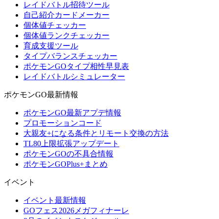
レイドバトル招待ツール
自己紹介カードメーカー
個体値チェッカー
個体値ランクチェッカー
育成支援ツール
タイプバランスチェッカー
ポケモンGOタイプ相性早見表
レイドバトルシミュレーター
ポケモンGO最新情報
ポケモンGO最新アプデ情報
プロモーションコード
大親友+になる条件とリモート交換の方法
TL80上限拡張アップデート
ポケモンGOの不具合情報
ポケモンGOPlus+まとめ
イベント
イベント最新情報
GOフェス2026メガフィナーレ