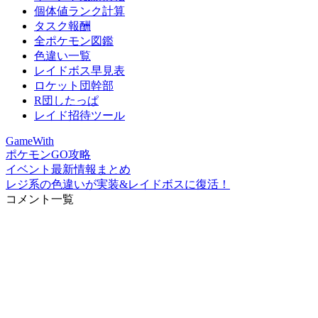
個体値ランク計算
タスク報酬
全ポケモン図鑑
色違い一覧
レイドボス早見表
ロケット団幹部
R団したっぱ
レイド招待ツール
GameWith
ポケモンGO攻略
イベント最新情報まとめ
レジ系の色違いが実装&レイドボスに復活！
コメント一覧