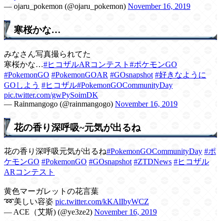
— ojaru_pokemon (@ojaru_pokemon)
November 16, 2019
寒桜かな…
みなさん写真撮られてた
寒桜かな…
#ヒコザルARコンテスト
#ポケモンGO
#PokemonGO
#PokemonGOAR
#GOsnapshot
#好きなように
GOしよう
#ヒコザル
#PokemonGOCommunityDay
pic.twitter.com/gwPySoimDK
— Rainmangogo (@rainmangogo)
November 16, 2019
花の香り深呼吸~元気が出るね
花の香り深呼吸元気が出るね
#PokemonGOCommunityDay
#ポ
ケモンGO
#PokemonGO
#GOsnapshot
#ZTDNews
#ヒコザル
ARコンテスト
黄色マーガレットの花言葉
➿美しい容姿
pic.twitter.com/kKAlIbyWCZ
— ACE（艾斯) (@ye3ze2)
November 16, 2019