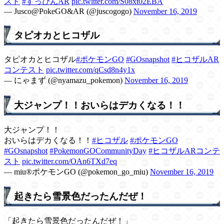
スト
#すっぴんAR
pic.twitter.com/S08xt02EBA
— Jusco@PokeGO&AR (@juscogogo)
November 16, 2019
タピオカとヒコザル
タピオカとヒコザル
#ポケモンGO
#GOsnapshot
#ヒコザルAR
コンテスト
pic.twitter.com/qCsd8n4y1x
— にゃまず (@nyamazu_pokemon)
November 16, 2019
大ジャンプ！！おいらはデカくなる！！
大ジャンプ！！
おいらはデカくなる！！
#ヒコザル
#ポケモンGO
#GOsnapshot
#PokemonGOCommunityDay
#ヒコザルARコンテ
スト
pic.twitter.com/OAn6TXd7eq
— miu®️ポケモンGO (@pokemon_go_miu)
November 16, 2019
起きたら雪景色だったんだぜ！
「起きたら雪景色だったんだぜ！」