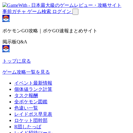
事前ガチャ
ゲーム検索
ログイン
ポケモンGO攻略｜ポケGO速報まとめサイト
掲示板Q&A
トップに戻る
ゲーム攻略一覧を見る
イベント最新情報
個体値ランク計算
タスク報酬
全ポケモン図鑑
色違い一覧
レイドボス早見表
ロケット団幹部
R団したっぱ
レイド招待ツール