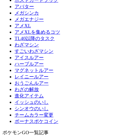
ポストカードブック
アバター
メガシンカ
メガエナジー
アメXL
アメXLを集めるコツ
TL40以降のタスク
わざマシン
すごいわざマシン
アイスルアー
ハーブルアー
マグネットルアー
レイニールアー
おうごんルアー
わざの解放
進化アイテム
イッシュのいし
シンオウのいし
チームカラー変更
ボーナスポケコイン
ポケモンGO一覧記事