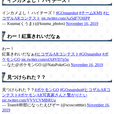
インカメよし！ ハイチーズ！
インカメよし！ ハイチーズ！
#GOsnapshot
#チームKMS
#ヒ
コザルARコンテスト
pic.twitter.com/Aa5dF7OHPP
— Kuuma(くうま) (@kuuma_photos)
November 16, 2019
わー！紅葉きれいだなぁ
わー！
紅葉きれいだなぁ
#ヒコザルARコンテスト
#GOsnapshot
#ポ
ケモンGO
pic.twitter.com/ofA8VD7p5u
— なた@ポケモンGO (@NataPokeGo)
November 16, 2019
見つけられた？？
見つけられた？？
#ポケモンGO
#GOsnapshot
#ヒコザルARコ
ンテスト
#ポケモンAR写真家さんと繋がりたい
pic.twitter.com/VVVCVMBRUa
— Team®幹部になったえびぞー (@scoscotttttie)
November 16,
2019