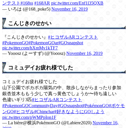
ンテスト
#168ss
#168AR
pic.twitter.com/Enf1l35QXB
— いろは (@168_poke5)
November 16, 2019
こんじきのせかい
『こんじきのせかい』
#ヒコザルARコンテスト
#PokemonGO
#PokemonGOar
#GOsnapshot
pic.twitter.com/hXmMv1kTF7
— Yooosz (よーすず) (@Yooosz)
November 16, 2019
コミュデイお疲れ様でした
コミュデイお疲れ様でした
山下公園でポカポカ陽気の中、散歩しながらまったり参加
銀杏並木ももう少しで真っ黄色でしょうか〜待ち遠しい
色違いギリ3匹
#ヒコザルARコンテスト
#PokemonGOCommunityDay
#GOsnapshot
#PokémonGO
#ポケモ
ンGO
#ヒコザル
#Chimchar
#好きなようにGOしよう
pic.twitter.com/pWMPpIon1F
— La bière@横浜PokémonGO (@Labiere2020)
November 16,