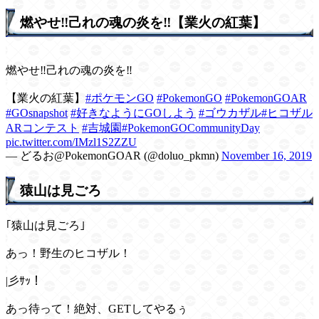
燃やせ‼️己れの魂の炎を‼️【業火の紅葉】
燃やせ‼️己れの魂の炎を‼️
【業火の紅葉】
#ポケモンGO
#PokemonGO
#PokemonGOAR
#GOsnapshot
#好きなようにGOしよう
#ゴウカザル
#ヒコザル
ARコンテスト
#吉城園
#PokemonGOCommunityDay
pic.twitter.com/IMzl1S2ZZU
— どるお@PokemonGOAR (@doluo_pkmn)
November 16, 2019
猿山は見ごろ
｢猿山は見ごろ｣
あっ！野生のヒコザル！
|彡ｻｯ！
あっ待って！絶対、GETしてやるぅ