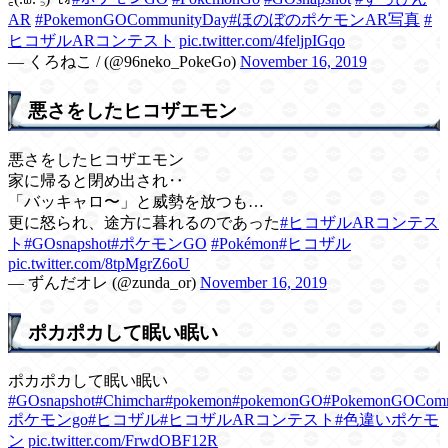
AR
#PokemonGOCommunityDay
#ほのぼのポケモンAR写真
#
ヒコザルARコンテスト
pic.twitter.com/4feljpIGqo
— くろねこ / (@96neko_PokeGo)
November 16, 2019
悪さをしたヒコザエモン
悪さをしたヒコザエモン
家に帰ると閉め出され‥
「バッキャロ〜」と威勢を放つも…
更に怒られ、途方に暮れるのであった
#ヒコザルARコンテス
ト
#GOsnapshot
#ポケモンGO
#Pokémon
#ヒコザル
pic.twitter.com/8tpMgrZ6oU
— ずんだオレ (@zunda_or)
November 16, 2019
ポカポカして眠い眠い
ポカポカして眠い眠い
#GOsnapshot
#Chimchar
#pokemon
#pokemonGO
#PokemonGOComm
ポケモンgo
#ヒコザル
#ヒコザルARコンテスト
#色違いポケモ
ン
pic.twitter.com/FrwdOBF12R