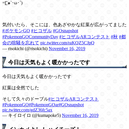
=͟͟͞͞( ๑`･ω･´)
気付いたら、そこには、色あざやかな紅葉が広がってました
#ポケモンGO
#ヒコザル
#GOsnapshot
#PokemonGOCommunityDay
#ヒコザルARコンテスト
#秋
#都
会の喧騒を忘れて
pic.twitter.com/raKQZ5CJpQ
— risokichi (@risokichi)
November 16, 2019
今日は天気もよく暖かかったです
今日は天気もよく暖かかったです
紅葉は全然でした
そして久々のドーブル
#ヒコザルARコンテスト
#PokemonGO
#PokemonGOar
#GOsnapshot
pic.twitter.com/gdZ36fc5ax
— キイロイロ (@kumapoke5)
November 16, 2019