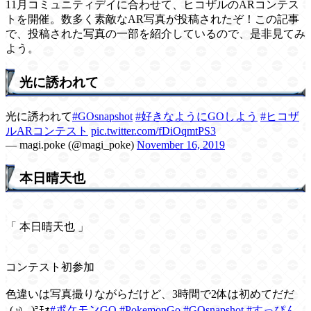
11月コミュニティデイに合わせて、ヒコザルのARコンテス
トを開催。数多く素敵なAR写真が投稿されたぞ！この記事
で、投稿された写真の一部を紹介しているので、是非見てみ
よう。
光に誘われて
光に誘われて
#GOsnapshot
#好きなようにGOしよう
#ヒコザ
ルARコンテスト
pic.twitter.com/fDiOqmtPS3
— magi.poke (@magi_poke)
November 16, 2019
本日晴天也
「 本日晴天也 」
⠀
コンテスト初参加
色違いは写真撮りながらだけど、3時間で2体は初めてだだ
꜀(.௰. ꜆)꜄ﾓｫ
#ポケモンGO
#PokemonGo
#GOsnapshot
#すっぴん