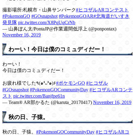
撮影場所:札幌市・山鼻サンパーク
#ヒコザルARコンテスト
#PokemonGO
#GOsnapshot
#PokemonGOAR
#北海道だいすき
発見隊
pic.twitter.com/X8PqUqCrNb
— 山鼻ぽん太/PontaJP@作業週間低浮上 (@ponpontax)
November 16, 2019
わーい！今日は僕のコミュディだー！
わーい！
今日は僕のコミュディだー！
お疲れ様でした٩(๑❛ᴗ❛๑)۶
#ポケモンGO
#ヒコザル
#GOsnapshot
#PokemonGOCommunityDay
#ヒコザルARコンテ
スト
pic.twitter.com/Banjfpe61n
— Team®️ AR部かるた (@karuta_20170417)
November 16, 2019
秋の日、子猿。
秋の日、子猿。
#PokemonGOCommunityDay
#ヒコザルARコ