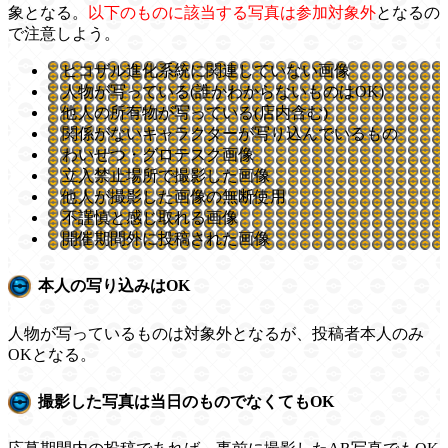
象となる。
以下のものに該当する写真は参加対象外
となるの
で注意しよう。
ヒコザル進化系統に関連していない画像
人物が写っている(誰かわからないものはOK)
他人の所有物が写っている(店内含む)
関係がないキャラクターが写り込んでいるもの
わいせつ・グロテスク画像
立入禁止場所で撮影した画像
他人が撮影した画像の無断使用
不謹慎と感じ取れる画像
開催期間外に投稿された画像
本人の写り込みはOK
人物が写っているものは対象外となるが、投稿者本人のみ
OKとなる。
撮影した写真は当日のものでなくてもOK