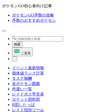
ポケモンGO初心者向け記事
ポケモンGO序盤の攻略
序盤のおすすめポケモン
検索
ご意見
イベント最新情報
個体値ランク計算
タスク報酬
全ポケモン図鑑
色違い一覧
レイドボス早見表
ロケット団幹部
R団したっぱ
レイド招待ツール