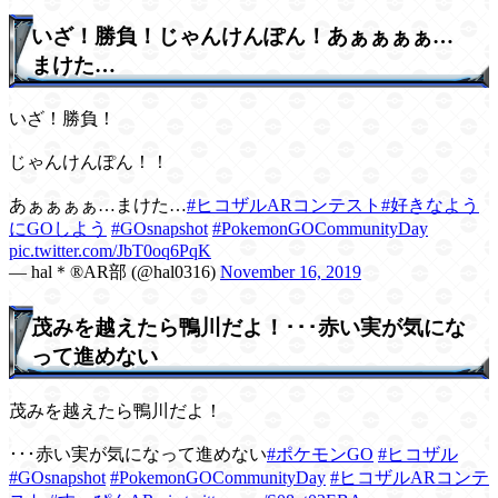
いざ！勝負！じゃんけんぽん！あぁぁぁぁ…
まけた…
いざ！勝負！
じゃんけんぽん！！
あぁぁぁぁ…まけた…
#ヒコザルARコンテスト
#好きなよう
にGOしよう
#GOsnapshot
#PokemonGOCommunityDay
pic.twitter.com/JbT0oq6PqK
— hal＊®️AR部 (@hal0316)
November 16, 2019
茂みを越えたら鴨川だよ！･･･赤い実が気にな
って進めない
茂みを越えたら鴨川だよ！
･･･赤い実が気になって進めない
#ポケモンGO
#ヒコザル
#GOsnapshot
#PokemonGOCommunityDay
#ヒコザルARコンテ