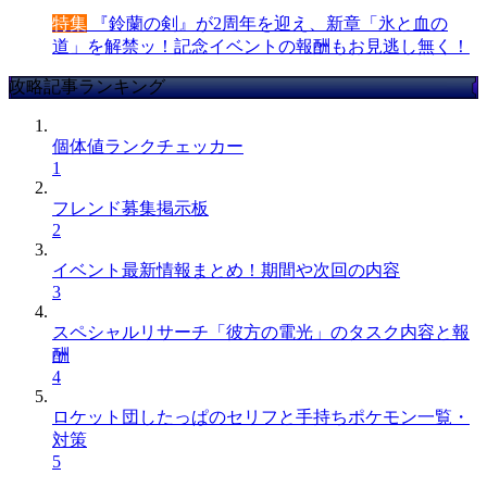
特集
『鈴蘭の剣』が2周年を迎え、新章「氷と血の
道」を解禁ッ！記念イベントの報酬もお見逃し無く！
攻略記事ランキング
個体値ランクチェッカー
1
フレンド募集掲示板
2
イベント最新情報まとめ！期間や次回の内容
3
スペシャルリサーチ「彼方の電光」のタスク内容と報
酬
4
ロケット団したっぱのセリフと手持ちポケモン一覧・
対策
5