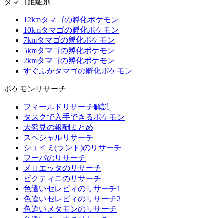
タマゴ距離別
12kmタマゴの孵化ポケモン
10kmタマゴの孵化ポケモン
7kmタマゴの孵化ポケモン
5kmタマゴの孵化ポケモン
2kmタマゴの孵化ポケモン
すぐふかタマゴの孵化ポケモン
ポケモンリサーチ
フィールドリサーチ解説
タスクで入手できるポケモン
大発見の報酬まとめ
スペシャルリサーチ
シェイミ(ランド)のリサーチ
フーパのリサーチ
メロエッタのリサーチ
ビクティニのリサーチ
色違いセレビィのリサーチ1
色違いセレビィのリサーチ2
色違いメタモンのリサーチ