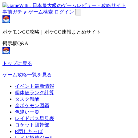
事前ガチャ
ゲーム検索
ログイン
ポケモンGO攻略｜ポケGO速報まとめサイト
掲示板Q&A
トップに戻る
ゲーム攻略一覧を見る
イベント最新情報
個体値ランク計算
タスク報酬
全ポケモン図鑑
色違い一覧
レイドボス早見表
ロケット団幹部
R団したっぱ
レイド招待ツール