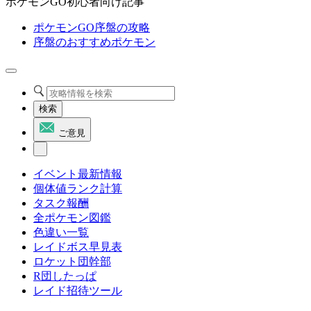
ポケモンGO初心者向け記事
ポケモンGO序盤の攻略
序盤のおすすめポケモン
検索
ご意見
イベント最新情報
個体値ランク計算
タスク報酬
全ポケモン図鑑
色違い一覧
レイドボス早見表
ロケット団幹部
R団したっぱ
レイド招待ツール