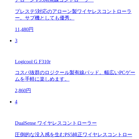
プレステ5対応のアローン製ワイヤレスコントローラ
ー。サブ機としても優秀。
11,480円
3
Logicool G F310r
コスパ抜群のロジクール製有線パッド。幅広いPCゲー
ムを手軽に楽しめます。
2,860円
4
DualSense ワイヤレスコントローラー
圧倒的な没入感を生むPS5純正ワイヤレスコントロー