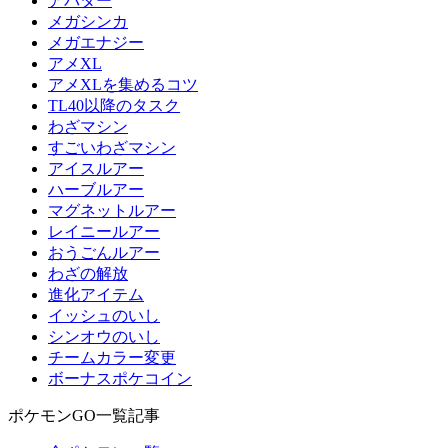
アバター
メガシンカ
メガエナジー
アメXL
アメXLを集めるコツ
TL40以降のタスク
わざマシン
すごいわざマシン
アイスルアー
ハーブルアー
マグネットルアー
レイニールアー
おうごんルアー
わざの解放
進化アイテム
イッシュのいし
シンオウのいし
チームカラー変更
ボーナスポケコイン
ポケモンGO一覧記事