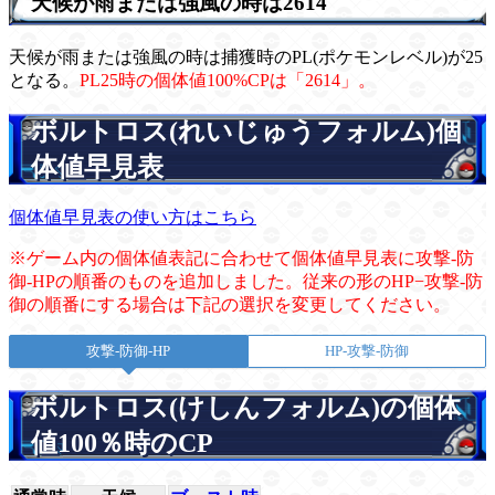
天候が雨または強風の時は2614
天候が雨または強風の時は捕獲時のPL(ポケモンレベル)が25
となる。
PL25時の個体値100%CPは「2614」。
ボルトロス(れいじゅうフォルム)個
体値早見表
個体値早見表の使い方はこちら
※ゲーム内の個体値表記に合わせて個体値早見表に攻撃-防
御-HPの順番のものを追加しました。従来の形のHP−攻撃-防
御の順番にする場合は下記の選択を変更してください。
攻撃-防御-HP
HP-攻撃-防御
ボルトロス(けしんフォルム)の個体
値100％時のCP