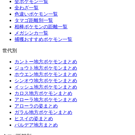
全ポケモン一覧
全わざ一覧
色違いポケモン一覧
タマゴ距離別一覧
相棒ポケモンの距離一覧
メガシンカ一覧
捕獲おすすめポケモン一覧
世代別
カントー地方ポケモンまとめ
ジョウト地方ポケモンまとめ
ホウエン地方ポケモンまとめ
シンオウ地方ポケモンまとめ
イッシュ地方ポケモンまとめ
カロス地方ポケモンまとめ
アローラ地方ポケモンまとめ
アローラの姿まとめ
ガラル地方ポケモンまとめ
ヒスイの姿まとめ
パルデア地方まとめ