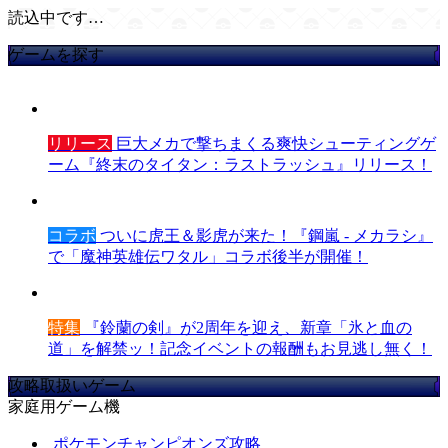
読込中です…
ゲームを探す
リリース
巨大メカで撃ちまくる爽快シューティングゲ
ーム『終末のタイタン：ラストラッシュ』リリース！
コラボ
ついに虎王＆影虎が来た！『鋼嵐 - メカラシ』
で「魔神英雄伝ワタル」コラボ後半が開催！
特集
『鈴蘭の剣』が2周年を迎え、新章「氷と血の
道」を解禁ッ！記念イベントの報酬もお見逃し無く！
攻略取扱いゲーム
家庭用ゲーム機
ポケモンチャンピオンズ攻略