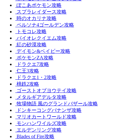
ぽこあポケモン攻略
スプラレイダース攻略
時のオカリナ攻略
ペルソナ4ゴールデン攻略
トモコレ攻略
バイオレクイエム攻略
紅の砂漠攻略
デイモン&ベイビー攻略
ポケモンZA攻略
ドラクエ7攻略
仁王3攻略
ドラクエ1・2攻略
桃鉄2攻略
ゴーストオブヨウテイ攻略
メタルギアデルタ攻略
牧場物語 風のグランドバザール攻略
ドンキーコングバナンザ攻略
マリオカートワールド攻略
モンハンワイルズ攻略
エルデンリング攻略
Blades of Fire攻略