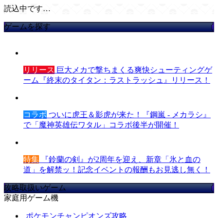
読込中です…
ゲームを探す
リリース
巨大メカで撃ちまくる爽快シューティングゲ
ーム『終末のタイタン：ラストラッシュ』リリース！
コラボ
ついに虎王＆影虎が来た！『鋼嵐 - メカラシ』
で「魔神英雄伝ワタル」コラボ後半が開催！
特集
『鈴蘭の剣』が2周年を迎え、新章「氷と血の
道」を解禁ッ！記念イベントの報酬もお見逃し無く！
攻略取扱いゲーム
家庭用ゲーム機
ポケモンチャンピオンズ攻略