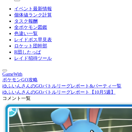
イベント最新情報
個体値ランク計算
タスク報酬
全ポケモン図鑑
色違い一覧
レイドボス早見表
ロケット団幹部
R団したっぱ
レイド招待ツール
GameWith
ポケモンGO攻略
ゆふいんさんのGOバトルリーグレポート&パーティ一覧
ゆふいんさんのGOバトルリーグレポート【10月5週】
コメント一覧