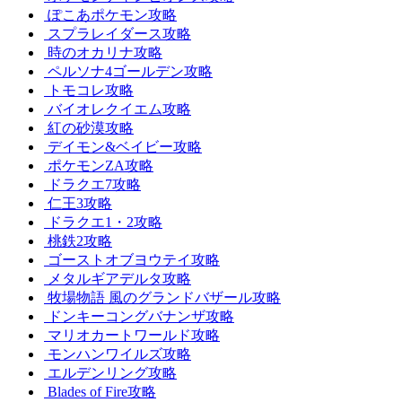
ぽこあポケモン攻略
スプラレイダース攻略
時のオカリナ攻略
ペルソナ4ゴールデン攻略
トモコレ攻略
バイオレクイエム攻略
紅の砂漠攻略
デイモン&ベイビー攻略
ポケモンZA攻略
ドラクエ7攻略
仁王3攻略
ドラクエ1・2攻略
桃鉄2攻略
ゴーストオブヨウテイ攻略
メタルギアデルタ攻略
牧場物語 風のグランドバザール攻略
ドンキーコングバナンザ攻略
マリオカートワールド攻略
モンハンワイルズ攻略
エルデンリング攻略
Blades of Fire攻略