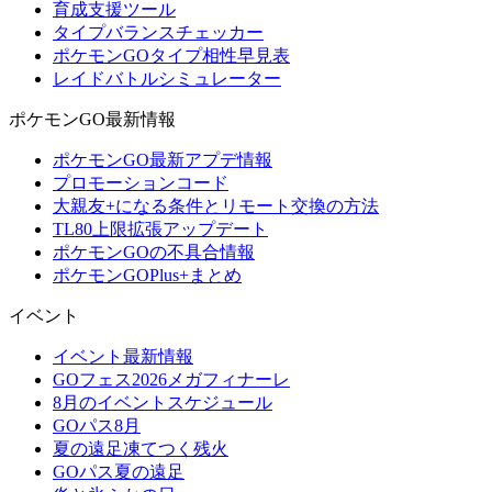
育成支援ツール
タイプバランスチェッカー
ポケモンGOタイプ相性早見表
レイドバトルシミュレーター
ポケモンGO最新情報
ポケモンGO最新アプデ情報
プロモーションコード
大親友+になる条件とリモート交換の方法
TL80上限拡張アップデート
ポケモンGOの不具合情報
ポケモンGOPlus+まとめ
イベント
イベント最新情報
GOフェス2026メガフィナーレ
8月のイベントスケジュール
GOパス8月
夏の遠足凍てつく残火
GOパス夏の遠足