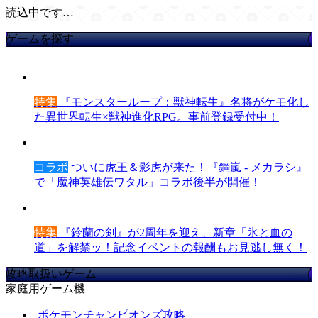
読込中です…
ゲームを探す
特集
『モンスターループ：獣神転生』名将がケモ化し
た異世界転生×獣神進化RPG。事前登録受付中！
コラボ
ついに虎王＆影虎が来た！『鋼嵐 - メカラシ』
で「魔神英雄伝ワタル」コラボ後半が開催！
特集
『鈴蘭の剣』が2周年を迎え、新章「氷と血の
道」を解禁ッ！記念イベントの報酬もお見逃し無く！
攻略取扱いゲーム
家庭用ゲーム機
ポケモンチャンピオンズ攻略