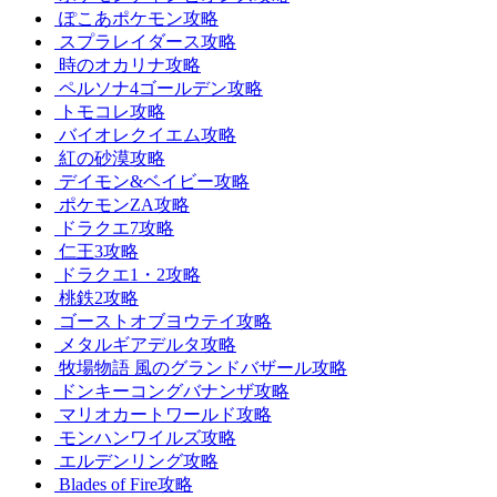
ぽこあポケモン攻略
スプラレイダース攻略
時のオカリナ攻略
ペルソナ4ゴールデン攻略
トモコレ攻略
バイオレクイエム攻略
紅の砂漠攻略
デイモン&ベイビー攻略
ポケモンZA攻略
ドラクエ7攻略
仁王3攻略
ドラクエ1・2攻略
桃鉄2攻略
ゴーストオブヨウテイ攻略
メタルギアデルタ攻略
牧場物語 風のグランドバザール攻略
ドンキーコングバナンザ攻略
マリオカートワールド攻略
モンハンワイルズ攻略
エルデンリング攻略
Blades of Fire攻略