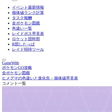
イベント最新情報
個体値ランク計算
タスク報酬
全ポケモン図鑑
色違い一覧
レイドボス早見表
ロケット団幹部
R団したっぱ
レイド招待ツール
GameWith
ポケモンGO攻略
全ポケモン図鑑
ヒメグマの色違いと進化先・個体値早見表
コメント一覧