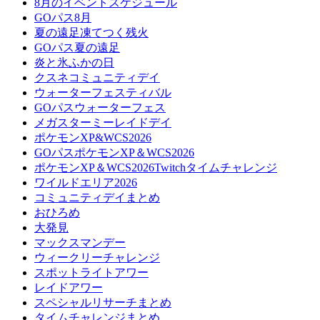
8月のイベントスケジュール
GOパス8月
夏の遠足凍てつく残火
GOパス夏の遠足
炎と氷ふかの日
クスネコミュニティデイ
ウォーターフェスティバル
GOパスウォーターフェス
メガスターミーレイドデイ
ポケモンXP&WCS2026
GOパスポケモンXP＆WCS2026
ポケモンXP＆WCS2026Twitchタイムチャレンジ
ワイルドエリア2026
コミュニティデイまとめ
おひろめ
大発見
マックスマンデー
ウィークリーチャレンジ
スポットライトアワー
レイドアワー
スペシャルリサーチまとめ
タイムチャレンジまとめ