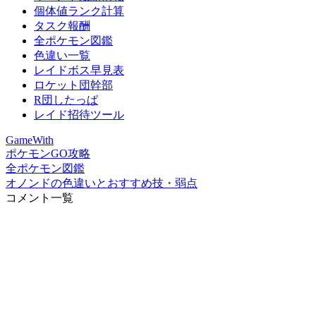
個体値ランク計算
タスク報酬
全ポケモン図鑑
色違い一覧
レイドボス早見表
ロケット団幹部
R団したっぱ
レイド招待ツール
GameWith
ポケモンGO攻略
全ポケモン図鑑
オノンドの色違いとおすすめ技・弱点
コメント一覧