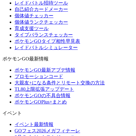
レイドバトル招待ツール
自己紹介カードメーカー
個体値チェッカー
個体値ランクチェッカー
育成支援ツール
タイプバランスチェッカー
ポケモンGOタイプ相性早見表
レイドバトルシミュレーター
ポケモンGO最新情報
ポケモンGO最新アプデ情報
プロモーションコード
大親友+になる条件とリモート交換の方法
TL80上限拡張アップデート
ポケモンGOの不具合情報
ポケモンGOPlus+まとめ
イベント
イベント最新情報
GOフェス2026メガフィナーレ