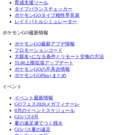
育成支援ツール
タイプバランスチェッカー
ポケモンGOタイプ相性早見表
レイドバトルシミュレーター
ポケモンGO最新情報
ポケモンGO最新アプデ情報
プロモーションコード
大親友+になる条件とリモート交換の方法
TL80上限拡張アップデート
ポケモンGOの不具合情報
ポケモンGOPlus+まとめ
イベント
イベント最新情報
GOフェス2026メガフィナーレ
8月のイベントスケジュール
GOパス8月
夏の遠足凍てつく残火
GOパス夏の遠足