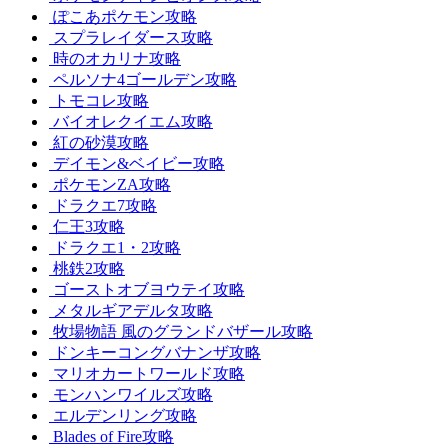
ぽこあポケモン攻略
スプラレイダース攻略
時のオカリナ攻略
ペルソナ4ゴールデン攻略
トモコレ攻略
バイオレクイエム攻略
紅の砂漠攻略
デイモン&ベイビー攻略
ポケモンZA攻略
ドラクエ7攻略
仁王3攻略
ドラクエ1・2攻略
桃鉄2攻略
ゴーストオブヨウテイ攻略
メタルギアデルタ攻略
牧場物語 風のグランドバザール攻略
ドンキーコングバナンザ攻略
マリオカートワールド攻略
モンハンワイルズ攻略
エルデンリング攻略
Blades of Fire攻略