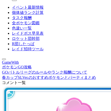
イベント最新情報
個体値ランク計算
タスク報酬
全ポケモン図鑑
色違い一覧
レイドボス早見表
ロケット団幹部
R団したっぱ
レイド招待ツール
GameWith
ポケモンGO攻略
GOバトルリーグのルールやランク報酬について
春カップSLVer.のおすすめポケモンとパーティまとめ
コメント一覧