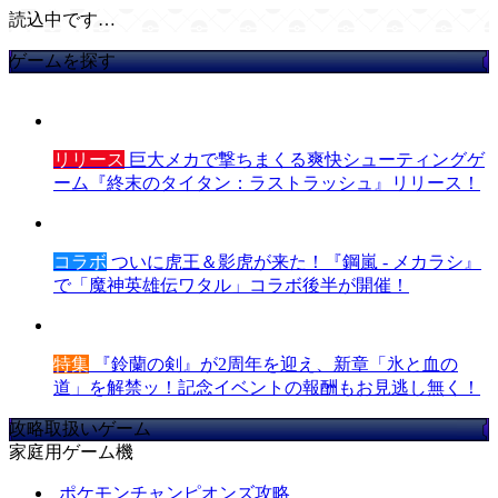
読込中です…
ゲームを探す
リリース
巨大メカで撃ちまくる爽快シューティングゲ
ーム『終末のタイタン：ラストラッシュ』リリース！
コラボ
ついに虎王＆影虎が来た！『鋼嵐 - メカラシ』
で「魔神英雄伝ワタル」コラボ後半が開催！
特集
『鈴蘭の剣』が2周年を迎え、新章「氷と血の
道」を解禁ッ！記念イベントの報酬もお見逃し無く！
攻略取扱いゲーム
家庭用ゲーム機
ポケモンチャンピオンズ攻略