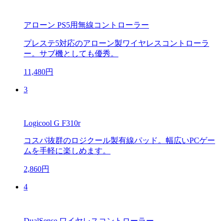
アローン PS5用無線コントローラー
プレステ5対応のアローン製ワイヤレスコントローラ
ー。サブ機としても優秀。
11,480円
3
Logicool G F310r
コスパ抜群のロジクール製有線パッド。幅広いPCゲー
ムを手軽に楽しめます。
2,860円
4
DualSense ワイヤレスコントローラー