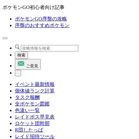
ポケモンGO初心者向け記事
ポケモンGO序盤の攻略
序盤のおすすめポケモン
検索
ご意見
イベント最新情報
個体値ランク計算
タスク報酬
全ポケモン図鑑
色違い一覧
レイドボス早見表
ロケット団幹部
R団したっぱ
レイド招待ツール