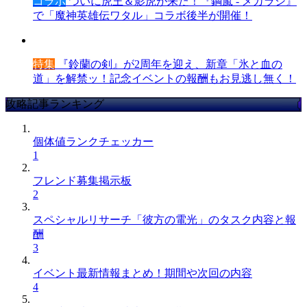
コラボ
ついに虎王＆影虎が来た！『鋼嵐 - メカラシ』
で「魔神英雄伝ワタル」コラボ後半が開催！
特集
『鈴蘭の剣』が2周年を迎え、新章「氷と血の
道」を解禁ッ！記念イベントの報酬もお見逃し無く！
攻略記事ランキング
個体値ランクチェッカー
1
フレンド募集掲示板
2
スペシャルリサーチ「彼方の電光」のタスク内容と報
酬
3
イベント最新情報まとめ！期間や次回の内容
4