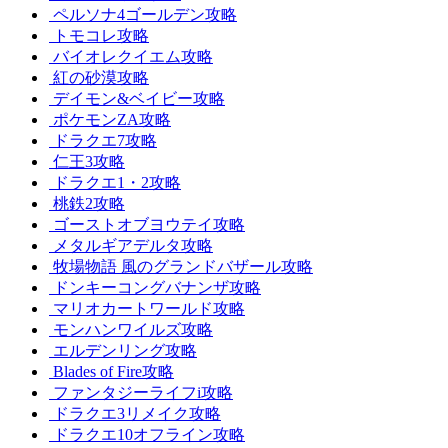
ペルソナ4ゴールデン攻略
トモコレ攻略
バイオレクイエム攻略
紅の砂漠攻略
デイモン&ベイビー攻略
ポケモンZA攻略
ドラクエ7攻略
仁王3攻略
ドラクエ1・2攻略
桃鉄2攻略
ゴーストオブヨウテイ攻略
メタルギアデルタ攻略
牧場物語 風のグランドバザール攻略
ドンキーコングバナンザ攻略
マリオカートワールド攻略
モンハンワイルズ攻略
エルデンリング攻略
Blades of Fire攻略
ファンタジーライフi攻略
ドラクエ3リメイク攻略
ドラクエ10オフライン攻略