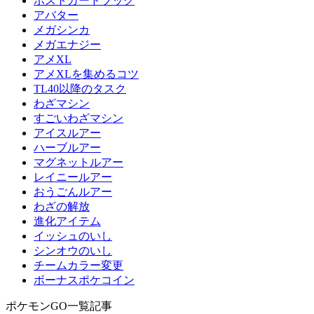
ポストカードブック
アバター
メガシンカ
メガエナジー
アメXL
アメXLを集めるコツ
TL40以降のタスク
わざマシン
すごいわざマシン
アイスルアー
ハーブルアー
マグネットルアー
レイニールアー
おうごんルアー
わざの解放
進化アイテム
イッシュのいし
シンオウのいし
チームカラー変更
ボーナスポケコイン
ポケモンGO一覧記事