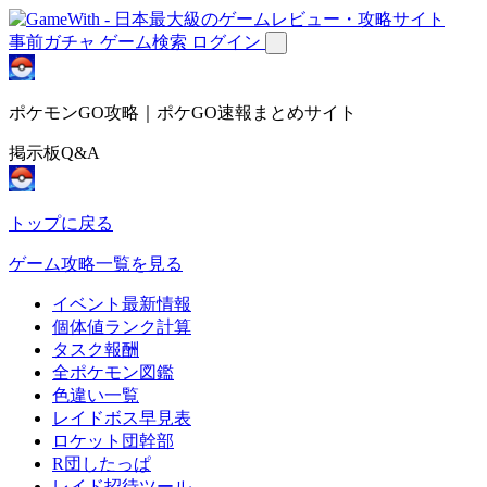
事前ガチャ
ゲーム検索
ログイン
ポケモンGO攻略｜ポケGO速報まとめサイト
掲示板Q&A
トップに戻る
ゲーム攻略一覧を見る
イベント最新情報
個体値ランク計算
タスク報酬
全ポケモン図鑑
色違い一覧
レイドボス早見表
ロケット団幹部
R団したっぱ
レイド招待ツール