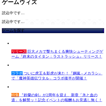
ゲームウィズ
読込中です…
読込中です…
ゲームを探す
リリース
巨大メカで撃ちまくる爽快シューティングゲ
ーム『終末のタイタン：ラストラッシュ』リリース！
コラボ
ついに虎王＆影虎が来た！『鋼嵐 - メカラシ』
で「魔神英雄伝ワタル」コラボ後半が開催！
特集
『鈴蘭の剣』が2周年を迎え、新章「氷と血の
道」を解禁ッ！記念イベントの報酬もお見逃し無く！