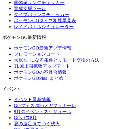
個体値ランクチェッカー
育成支援ツール
タイプバランスチェッカー
ポケモンGOタイプ相性早見表
レイドバトルシミュレーター
ポケモンGO最新情報
ポケモンGO最新アプデ情報
プロモーションコード
大親友+になる条件とリモート交換の方法
TL80上限拡張アップデート
ポケモンGOの不具合情報
ポケモンGOPlus+まとめ
イベント
イベント最新情報
GOフェス2026メガフィナーレ
8月のイベントスケジュール
GOパス8月
夏の遠足凍てつく残火