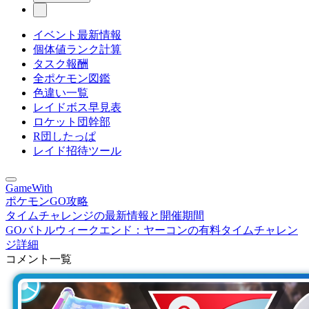
イベント最新情報
個体値ランク計算
タスク報酬
全ポケモン図鑑
色違い一覧
レイドボス早見表
ロケット団幹部
R団したっぱ
レイド招待ツール
GameWith
ポケモンGO攻略
タイムチャレンジの最新情報と開催期間
GOバトルウィークエンド：ヤーコンの有料タイムチャレン
ジ詳細
コメント一覧