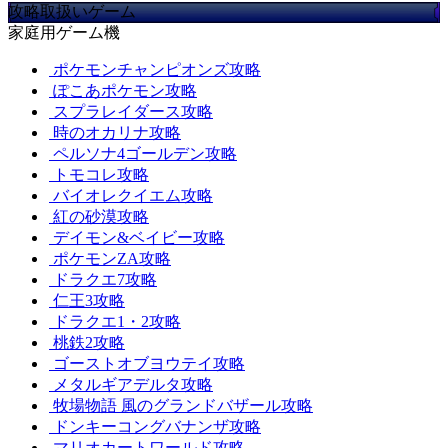
攻略取扱いゲーム
家庭用ゲーム機
ポケモンチャンピオンズ攻略
ぽこあポケモン攻略
スプラレイダース攻略
時のオカリナ攻略
ペルソナ4ゴールデン攻略
トモコレ攻略
バイオレクイエム攻略
紅の砂漠攻略
デイモン&ベイビー攻略
ポケモンZA攻略
ドラクエ7攻略
仁王3攻略
ドラクエ1・2攻略
桃鉄2攻略
ゴーストオブヨウテイ攻略
メタルギアデルタ攻略
牧場物語 風のグランドバザール攻略
ドンキーコングバナンザ攻略
マリオカートワールド攻略