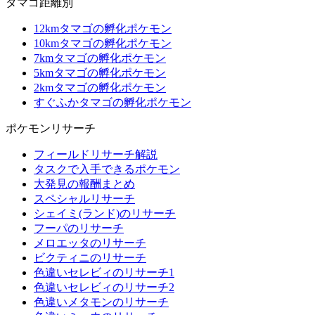
タマゴ距離別
12kmタマゴの孵化ポケモン
10kmタマゴの孵化ポケモン
7kmタマゴの孵化ポケモン
5kmタマゴの孵化ポケモン
2kmタマゴの孵化ポケモン
すぐふかタマゴの孵化ポケモン
ポケモンリサーチ
フィールドリサーチ解説
タスクで入手できるポケモン
大発見の報酬まとめ
スペシャルリサーチ
シェイミ(ランド)のリサーチ
フーパのリサーチ
メロエッタのリサーチ
ビクティニのリサーチ
色違いセレビィのリサーチ1
色違いセレビィのリサーチ2
色違いメタモンのリサーチ