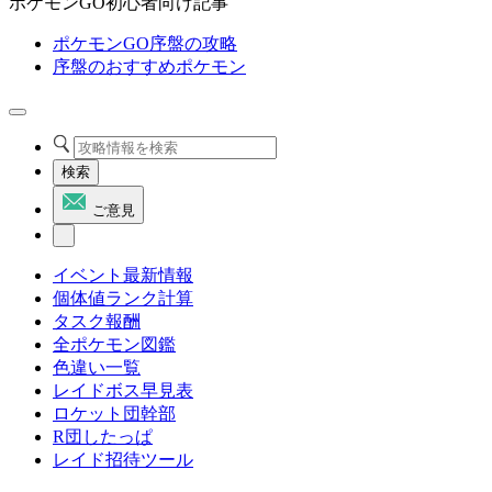
ポケモンGO初心者向け記事
ポケモンGO序盤の攻略
序盤のおすすめポケモン
検索
ご意見
イベント最新情報
個体値ランク計算
タスク報酬
全ポケモン図鑑
色違い一覧
レイドボス早見表
ロケット団幹部
R団したっぱ
レイド招待ツール