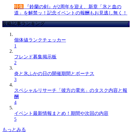
特集
『鈴蘭の剣』が2周年を迎え、新章「氷と血の
道」を解禁ッ！記念イベントの報酬もお見逃し無く！
攻略記事ランキング
個体値ランクチェッカー
1
フレンド募集掲示板
2
炎と氷ふかの日の開催期間とボーナス
3
スペシャルリサーチ「彼方の電光」のタスク内容と報
酬
4
イベント最新情報まとめ！期間や次回の内容
5
もっとみる