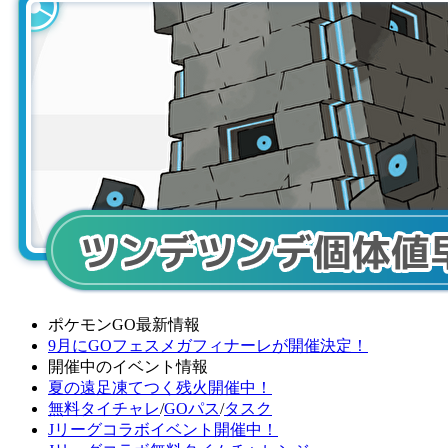
ポケモンGO最新情報
9月にGOフェスメガフィナーレが開催決定！
開催中のイベント情報
夏の遠足凍てつく残火開催中！
無料タイチャレ
/
GOパス
/
タスク
Jリーグコラボイベント開催中！