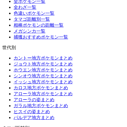
全ポケモン一覧
全わざ一覧
色違いポケモン一覧
タマゴ距離別一覧
相棒ポケモンの距離一覧
メガシンカ一覧
捕獲おすすめポケモン一覧
世代別
カントー地方ポケモンまとめ
ジョウト地方ポケモンまとめ
ホウエン地方ポケモンまとめ
シンオウ地方ポケモンまとめ
イッシュ地方ポケモンまとめ
カロス地方ポケモンまとめ
アローラ地方ポケモンまとめ
アローラの姿まとめ
ガラル地方ポケモンまとめ
ヒスイの姿まとめ
パルデア地方まとめ