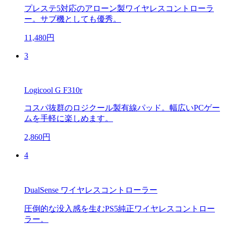
プレステ5対応のアローン製ワイヤレスコントローラ
ー。サブ機としても優秀。
11,480円
3
Logicool G F310r
コスパ抜群のロジクール製有線パッド。幅広いPCゲー
ムを手軽に楽しめます。
2,860円
4
DualSense ワイヤレスコントローラー
圧倒的な没入感を生むPS5純正ワイヤレスコントロー
ラー。