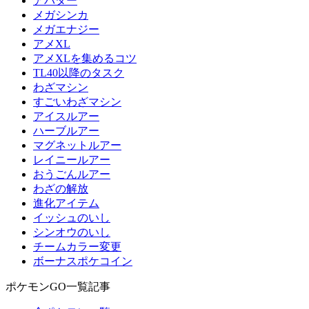
アバター
メガシンカ
メガエナジー
アメXL
アメXLを集めるコツ
TL40以降のタスク
わざマシン
すごいわざマシン
アイスルアー
ハーブルアー
マグネットルアー
レイニールアー
おうごんルアー
わざの解放
進化アイテム
イッシュのいし
シンオウのいし
チームカラー変更
ボーナスポケコイン
ポケモンGO一覧記事