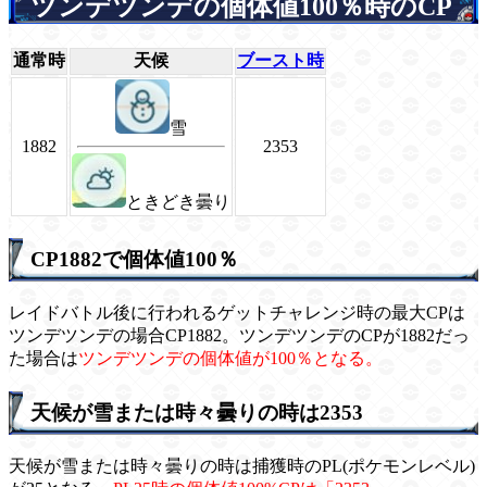
ツンデツンデの個体値100％時のCP
通常時
天候
ブースト時
雪
1882
2353
ときどき曇り
CP1882で個体値100％
レイドバトル後に行われるゲットチャレンジ時の最大CPは
ツンデツンデの場合CP1882。ツンデツンデのCPが1882だっ
た場合は
ツンデツンデの個体値が100％となる。
天候が雪または時々曇りの時は2353
天候が雪または時々曇りの時は捕獲時のPL(ポケモンレベル)