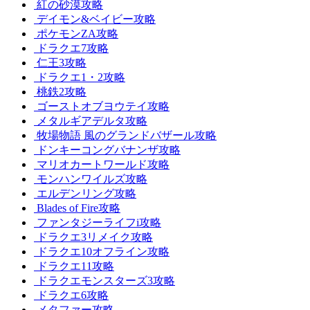
紅の砂漠攻略
デイモン&ベイビー攻略
ポケモンZA攻略
ドラクエ7攻略
仁王3攻略
ドラクエ1・2攻略
桃鉄2攻略
ゴーストオブヨウテイ攻略
メタルギアデルタ攻略
牧場物語 風のグランドバザール攻略
ドンキーコングバナンザ攻略
マリオカートワールド攻略
モンハンワイルズ攻略
エルデンリング攻略
Blades of Fire攻略
ファンタジーライフi攻略
ドラクエ3リメイク攻略
ドラクエ10オフライン攻略
ドラクエ11攻略
ドラクエモンスターズ3攻略
ドラクエ6攻略
メタファー攻略