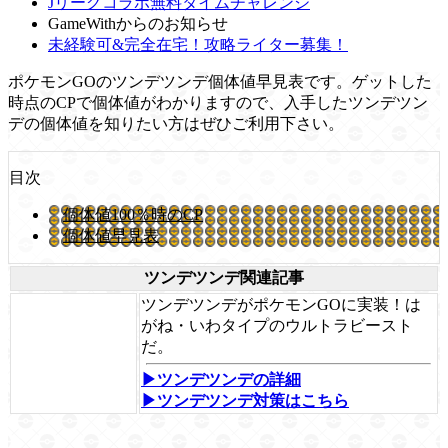
Jリーグコラボ無料タイムチャレンジ
GameWithからのお知らせ
未経験可&完全在宅！攻略ライター募集！
ポケモンGOのツンデツンデ個体値早見表です。ゲットした
時点のCPで個体値がわかりますので、入手したツンデツン
デの個体値を知りたい方はぜひご利用下さい。
目次
個体値100％時のCP
個体値早見表
ツンデツンデ関連記事
ツンデツンデがポケモンGOに実装！は
がね・いわタイプのウルトラビースト
だ。
▶ツンデツンデの詳細
▶ツンデツンデ対策はこちら