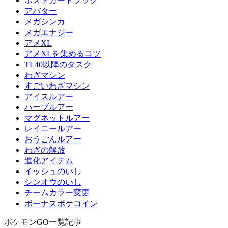
ポストカードブック
アバター
メガシンカ
メガエナジー
アメXL
アメXLを集めるコツ
TL40以降のタスク
わざマシン
すごいわざマシン
アイスルアー
ハーブルアー
マグネットルアー
レイニールアー
おうごんルアー
わざの解放
進化アイテム
イッシュのいし
シンオウのいし
チームカラー変更
ボーナスポケコイン
ポケモンGO一覧記事