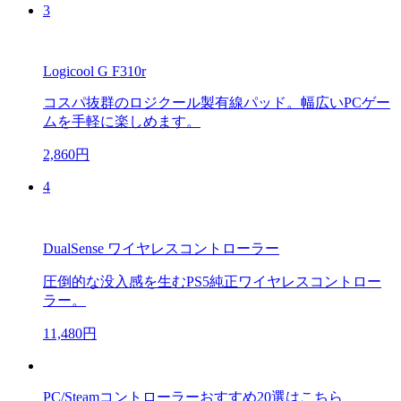
3
Logicool G F310r
コスパ抜群のロジクール製有線パッド。幅広いPCゲー
ムを手軽に楽しめます。
2,860円
4
DualSense ワイヤレスコントローラー
圧倒的な没入感を生むPS5純正ワイヤレスコントロー
ラー。
11,480円
PC/Steamコントローラーおすすめ20選はこちら