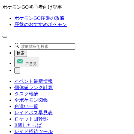
ポケモンGO初心者向け記事
ポケモンGO序盤の攻略
序盤のおすすめポケモン
検索
ご意見
イベント最新情報
個体値ランク計算
タスク報酬
全ポケモン図鑑
色違い一覧
レイドボス早見表
ロケット団幹部
R団したっぱ
レイド招待ツール