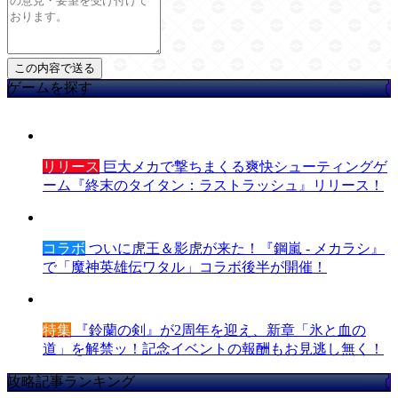
ゲームを探す
リリース
巨大メカで撃ちまくる爽快シューティングゲ
ーム『終末のタイタン：ラストラッシュ』リリース！
コラボ
ついに虎王＆影虎が来た！『鋼嵐 - メカラシ』
で「魔神英雄伝ワタル」コラボ後半が開催！
特集
『鈴蘭の剣』が2周年を迎え、新章「氷と血の
道」を解禁ッ！記念イベントの報酬もお見逃し無く！
攻略記事ランキング