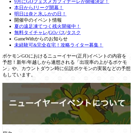
9月にGOフェスメガフィナーレが開催決定！
本日からJリーグ開幕！
明日は炎と氷ふかの日！
開催中のイベント情報
夏の遠足凍てつく残火開催中！
無料タイチャレ
/
GOパス
/
タスク
GameWithからのお知らせ
未経験可&完全在宅！攻略ライター募集！
ポケモンGOにおけるニューイヤー(正月)イベントの内容を
予想！新年/年越しから連想される「出現率の上がるポケモ
ン」や、カウントダウン時に伝説ポケモンの実装などの予想
もしています。