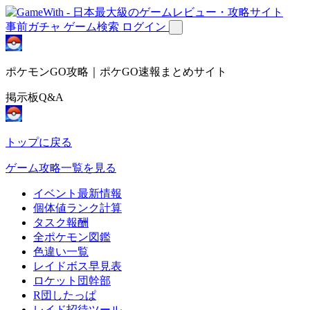
事前ガチャ
ゲーム検索
ログイン
ポケモンGO攻略｜ポケGO速報まとめサイト
掲示板Q&A
トップに戻る
ゲーム攻略一覧を見る
イベント最新情報
個体値ランク計算
タスク報酬
全ポケモン図鑑
色違い一覧
レイドボス早見表
ロケット団幹部
R団したっぱ
レイド招待ツール