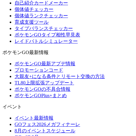
自己紹介カードメーカー
個体値チェッカー
個体値ランクチェッカー
育成支援ツール
タイプバランスチェッカー
ポケモンGOタイプ相性早見表
レイドバトルシミュレーター
ポケモンGO最新情報
ポケモンGO最新アプデ情報
プロモーションコード
大親友+になる条件とリモート交換の方法
TL80上限拡張アップデート
ポケモンGOの不具合情報
ポケモンGOPlus+まとめ
イベント
イベント最新情報
GOフェス2026メガフィナーレ
8月のイベントスケジュール