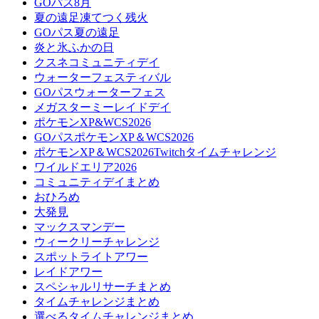
GOパス8月
夏の遠足凍てつく残火
GOパス夏の遠足
炎と氷ふかの日
クスネコミュニティデイ
ウォーターフェスティバル
GOパスウォーターフェス
メガスターミーレイドデイ
ポケモンXP&WCS2026
GOパスポケモンXP＆WCS2026
ポケモンXP＆WCS2026Twitchタイムチャレンジ
ワイルドエリア2026
コミュニティデイまとめ
おひろめ
大発見
マックスマンデー
ウィークリーチャレンジ
スポットライトアワー
レイドアワー
スペシャルリサーチまとめ
タイムチャレンジまとめ
選べるタイムチャレンジまとめ