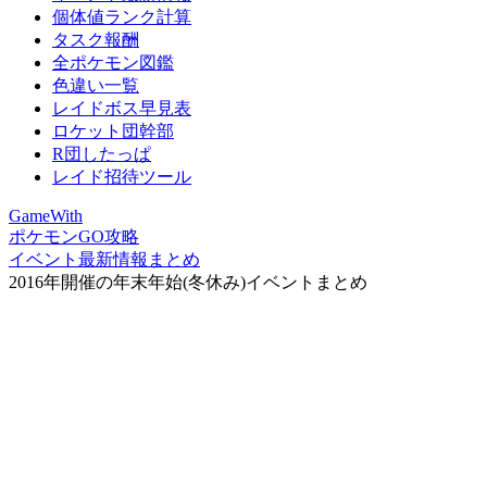
個体値ランク計算
タスク報酬
全ポケモン図鑑
色違い一覧
レイドボス早見表
ロケット団幹部
R団したっぱ
レイド招待ツール
GameWith
ポケモンGO攻略
イベント最新情報まとめ
2016年開催の年末年始(冬休み)イベントまとめ