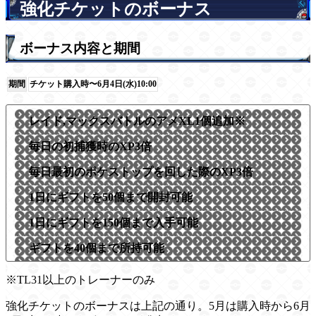
強化チケットのボーナス
ボーナス内容と期間
期間
チケット購入時〜6月4日(水)10:00
レイド,マックスバトルのアメXL1個追加※
毎日の初捕獲時のXP3倍
毎日最初のポケストップを回した際のXP3倍
1日にギフトを50個まで開封可能
1日にギフトを150個まで入手可能
ギフトを40個まで所持可能
※TL31以上のトレーナーのみ
強化チケットのボーナスは上記の通り。5月は購入時から6月