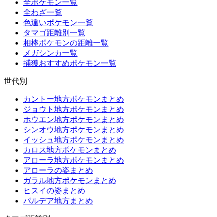
全ポケモン一覧
全わざ一覧
色違いポケモン一覧
タマゴ距離別一覧
相棒ポケモンの距離一覧
メガシンカ一覧
捕獲おすすめポケモン一覧
世代別
カントー地方ポケモンまとめ
ジョウト地方ポケモンまとめ
ホウエン地方ポケモンまとめ
シンオウ地方ポケモンまとめ
イッシュ地方ポケモンまとめ
カロス地方ポケモンまとめ
アローラ地方ポケモンまとめ
アローラの姿まとめ
ガラル地方ポケモンまとめ
ヒスイの姿まとめ
パルデア地方まとめ