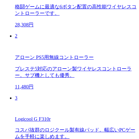
格闘ゲームに最適な6ボタン配置の高性能ワイヤレスコ
ントローラーです。
28,308円
2
アローン PS5用無線コントローラー
プレステ5対応のアローン製ワイヤレスコントローラ
ー。サブ機としても優秀。
11,480円
3
Logicool G F310r
コスパ抜群のロジクール製有線パッド。幅広いPCゲー
ムを手軽に楽しめます。