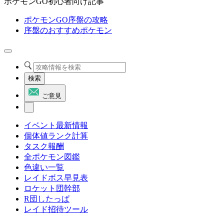
ポケモンGO初心者向け記事
ポケモンGO序盤の攻略
序盤のおすすめポケモン
検索
ご意見
イベント最新情報
個体値ランク計算
タスク報酬
全ポケモン図鑑
色違い一覧
レイドボス早見表
ロケット団幹部
R団したっぱ
レイド招待ツール