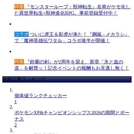
特集
『モンスターループ：獣神転生』名将がケモ化し
た異世界転生×獣神進化RPG。事前登録受付中！
コラボ
ついに虎王＆影虎が来た！『鋼嵐 - メカラシ』
で「魔神英雄伝ワタル」コラボ後半が開催！
特集
『鈴蘭の剣』が2周年を迎え、新章「氷と血の
道」を解禁ッ！記念イベントの報酬もお見逃し無く！
攻略記事ランキング
個体値ランクチェッカー
1
ポケモンXP&チャンピオンシップス2026の期間とボー
ナス
2