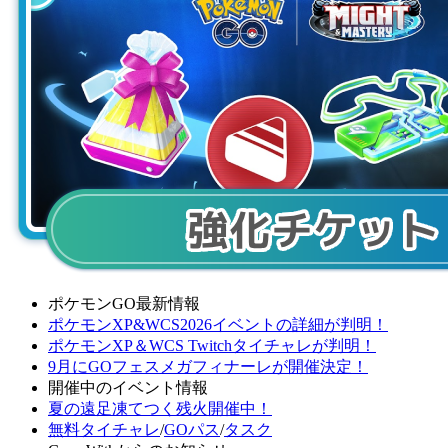
ポケモンGO最新情報
ポケモンXP&WCS2026イベントの詳細が判明！
ポケモンXP＆WCS Twitchタイチャレが判明！
9月にGOフェスメガフィナーレが開催決定！
開催中のイベント情報
夏の遠足凍てつく残火開催中！
無料タイチャレ
/
GOパス
/
タスク