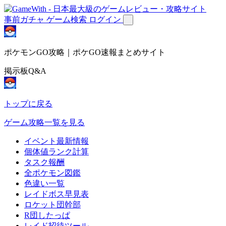
事前ガチャ
ゲーム検索
ログイン
ポケモンGO攻略｜ポケGO速報まとめサイト
掲示板Q&A
トップに戻る
ゲーム攻略一覧を見る
イベント最新情報
個体値ランク計算
タスク報酬
全ポケモン図鑑
色違い一覧
レイドボス早見表
ロケット団幹部
R団したっぱ
レイド招待ツール