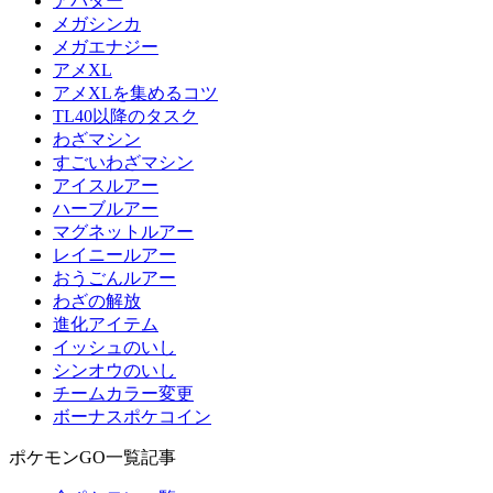
アバター
メガシンカ
メガエナジー
アメXL
アメXLを集めるコツ
TL40以降のタスク
わざマシン
すごいわざマシン
アイスルアー
ハーブルアー
マグネットルアー
レイニールアー
おうごんルアー
わざの解放
進化アイテム
イッシュのいし
シンオウのいし
チームカラー変更
ボーナスポケコイン
ポケモンGO一覧記事