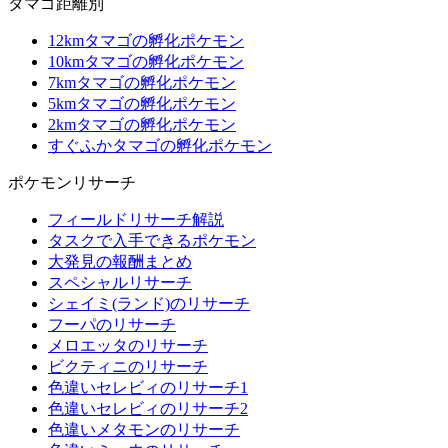
タマゴ距離別
12kmタマゴの孵化ポケモン
10kmタマゴの孵化ポケモン
7kmタマゴの孵化ポケモン
5kmタマゴの孵化ポケモン
2kmタマゴの孵化ポケモン
すぐふかタマゴの孵化ポケモン
ポケモンリサーチ
フィールドリサーチ解説
タスクで入手できるポケモン
大発見の報酬まとめ
スペシャルリサーチ
シェイミ(ランド)のリサーチ
フーパのリサーチ
メロエッタのリサーチ
ビクティニのリサーチ
色違いセレビィのリサーチ1
色違いセレビィのリサーチ2
色違いメタモンのリサーチ