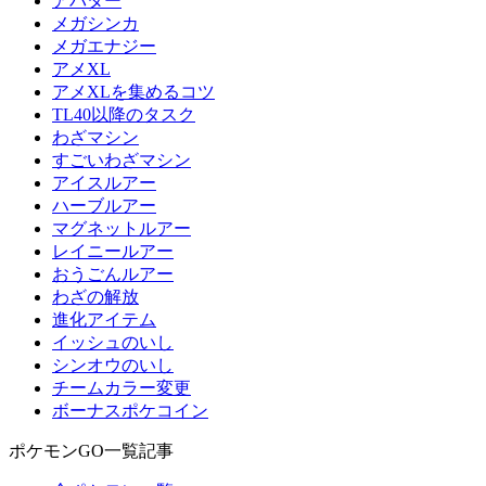
アバター
メガシンカ
メガエナジー
アメXL
アメXLを集めるコツ
TL40以降のタスク
わざマシン
すごいわざマシン
アイスルアー
ハーブルアー
マグネットルアー
レイニールアー
おうごんルアー
わざの解放
進化アイテム
イッシュのいし
シンオウのいし
チームカラー変更
ボーナスポケコイン
ポケモンGO一覧記事