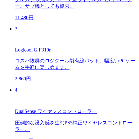
ー。サブ機としても優秀。
11,480円
3
Logicool G F310r
コスパ抜群のロジクール製有線パッド。幅広いPCゲー
ムを手軽に楽しめます。
2,860円
4
DualSense ワイヤレスコントローラー
圧倒的な没入感を生むPS5純正ワイヤレスコントロー
ラー。