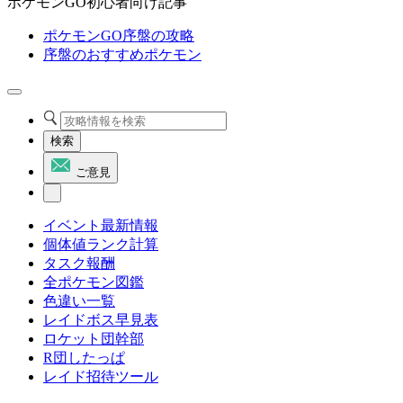
ポケモンGO初心者向け記事
ポケモンGO序盤の攻略
序盤のおすすめポケモン
検索
ご意見
イベント最新情報
個体値ランク計算
タスク報酬
全ポケモン図鑑
色違い一覧
レイドボス早見表
ロケット団幹部
R団したっぱ
レイド招待ツール