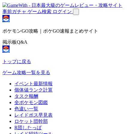
事前ガチャ
ゲーム検索
ログイン
ポケモンGO攻略｜ポケGO速報まとめサイト
掲示板Q&A
トップに戻る
ゲーム攻略一覧を見る
イベント最新情報
個体値ランク計算
タスク報酬
全ポケモン図鑑
色違い一覧
レイドボス早見表
ロケット団幹部
R団したっぱ
レイド招待ツール