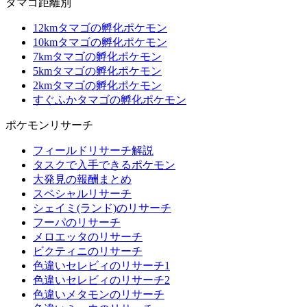
タマゴ距離別
12kmタマゴの孵化ポケモン
10kmタマゴの孵化ポケモン
7kmタマゴの孵化ポケモン
5kmタマゴの孵化ポケモン
2kmタマゴの孵化ポケモン
すぐふかタマゴの孵化ポケモン
ポケモンリサーチ
フィールドリサーチ解説
タスクで入手できるポケモン
大発見の報酬まとめ
スペシャルリサーチ
シェイミ(ランド)のリサーチ
フーパのリサーチ
メロエッタのリサーチ
ビクティニのリサーチ
色違いセレビィのリサーチ1
色違いセレビィのリサーチ2
色違いメタモンのリサーチ