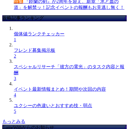
特集
『鈴蘭の剣』が2周年を迎え、新章「氷と血の
道」を解禁ッ！記念イベントの報酬もお見逃し無く！
攻略記事ランキング
個体値ランクチェッカー
1
フレンド募集掲示板
2
スペシャルリサーチ「彼方の電光」のタスク内容と報
酬
3
イベント最新情報まとめ！期間や次回の内容
4
ユクシーの色違いとおすすめ技・弱点
5
もっとみる
GameWithからのお知らせ