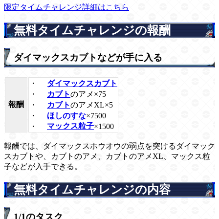
限定タイムチャレンジ詳細はこちら
無料タイムチャレンジの報酬
ダイマックスカブトなどが手に入る
・
ダイマックスカブト
・
カブト
のアメ×75
報酬
・
カブト
のアメXL×5
・
ほしのすな
×7500
・
マックス粒子
×1500
報酬では、ダイマックスホウオウの弱点を突けるダイマック
スカブトや、カブトのアメ、カブトのアメXL、マックス粒
子などが入手できる。
無料タイムチャレンジの内容
1/1のタスク