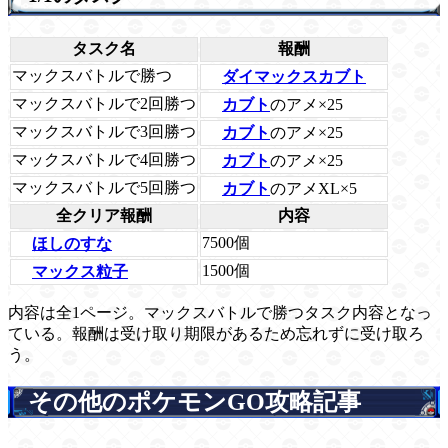
タスク名
報酬
マックスバトルで勝つ
ダイマックスカブト
マックスバトルで2回勝つ
カブト
のアメ×25
マックスバトルで3回勝つ
カブト
のアメ×25
マックスバトルで4回勝つ
カブト
のアメ×25
マックスバトルで5回勝つ
カブト
のアメXL×5
全クリア報酬
内容
7500個
ほしのすな
1500個
マックス粒子
内容は全1ページ。マックスバトルで勝つタスク内容となっ
ている。報酬は受け取り期限があるため忘れずに受け取ろ
う。
その他のポケモンGO攻略記事