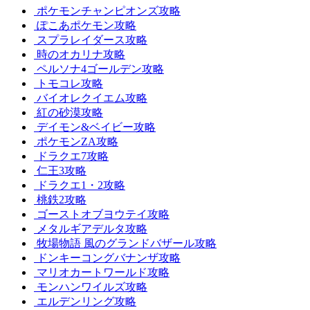
ポケモンチャンピオンズ攻略
ぽこあポケモン攻略
スプラレイダース攻略
時のオカリナ攻略
ペルソナ4ゴールデン攻略
トモコレ攻略
バイオレクイエム攻略
紅の砂漠攻略
デイモン&ベイビー攻略
ポケモンZA攻略
ドラクエ7攻略
仁王3攻略
ドラクエ1・2攻略
桃鉄2攻略
ゴーストオブヨウテイ攻略
メタルギアデルタ攻略
牧場物語 風のグランドバザール攻略
ドンキーコングバナンザ攻略
マリオカートワールド攻略
モンハンワイルズ攻略
エルデンリング攻略