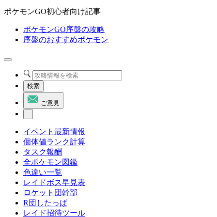
ポケモンGO初心者向け記事
ポケモンGO序盤の攻略
序盤のおすすめポケモン
検索
ご意見
イベント最新情報
個体値ランク計算
タスク報酬
全ポケモン図鑑
色違い一覧
レイドボス早見表
ロケット団幹部
R団したっぱ
レイド招待ツール