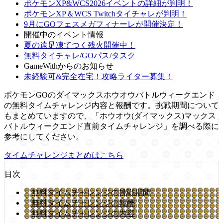
ポケモンXP&WCS2026イベントの詳細が判明！
ポケモンXP＆WCS Twitchタイチャレが判明！
9月にGOフェスメガフィナーレが開催決定！
開催中のイベント情報
夏の遠足凍てつく残火開催中！
無料タイチャレ
/
GOパス
/
タスク
GameWithからのお知らせ
未経験可&完全在宅！攻略ライター募集！
ポケモンGOのダイマックスホウオウバトルウィークエンド
の無料タイムチャレンジ内容と報酬です。挑戦期間について
もまとめていますので、「ホウオウ(ダイマックス)マックス
バトルウィークエンド直前タイムチャレンジ」を調べる際に
参考にしてください。
タイムチャレンジまとめはこちら
目次
無料タイムチャレンジの挑戦期間
無料タイムチャレンジの報酬
無料タイムチャレンジの内容