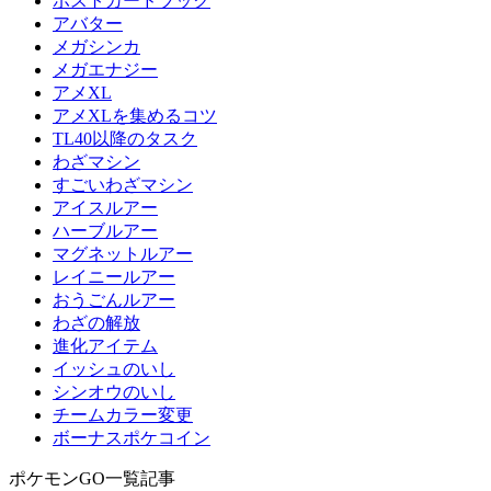
ポストカードブック
アバター
メガシンカ
メガエナジー
アメXL
アメXLを集めるコツ
TL40以降のタスク
わざマシン
すごいわざマシン
アイスルアー
ハーブルアー
マグネットルアー
レイニールアー
おうごんルアー
わざの解放
進化アイテム
イッシュのいし
シンオウのいし
チームカラー変更
ボーナスポケコイン
ポケモンGO一覧記事