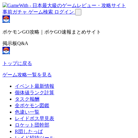
事前ガチャ
ゲーム検索
ログイン
ポケモンGO攻略｜ポケGO速報まとめサイト
掲示板Q&A
トップに戻る
ゲーム攻略一覧を見る
イベント最新情報
個体値ランク計算
タスク報酬
全ポケモン図鑑
色違い一覧
レイドボス早見表
ロケット団幹部
R団したっぱ
レイド招待ツール