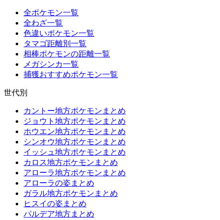
全ポケモン一覧
全わざ一覧
色違いポケモン一覧
タマゴ距離別一覧
相棒ポケモンの距離一覧
メガシンカ一覧
捕獲おすすめポケモン一覧
世代別
カントー地方ポケモンまとめ
ジョウト地方ポケモンまとめ
ホウエン地方ポケモンまとめ
シンオウ地方ポケモンまとめ
イッシュ地方ポケモンまとめ
カロス地方ポケモンまとめ
アローラ地方ポケモンまとめ
アローラの姿まとめ
ガラル地方ポケモンまとめ
ヒスイの姿まとめ
パルデア地方まとめ