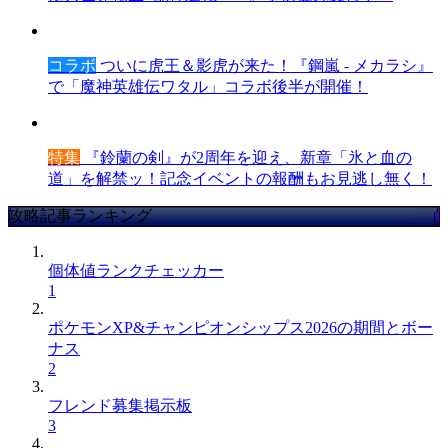
コラボ
ついに虎王＆影虎が来た！『鋼嵐 - メカラシ』
で「魔神英雄伝ワタル」コラボ後半が開催！
特集
『鈴蘭の剣』が2周年を迎え、新章「氷と血の
道」を解禁ッ！記念イベントの報酬もお見逃し無く！
攻略記事ランキング
個体値ランクチェッカー
1
ポケモンXP&チャンピオンシップス2026の期間とボー
ナス
2
フレンド募集掲示板
3