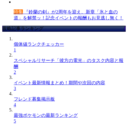
特集
『鈴蘭の剣』が2周年を迎え、新章「氷と血の
道」を解禁ッ！記念イベントの報酬もお見逃し無く！
攻略記事ランキング
個体値ランクチェッカー
1
スペシャルリサーチ「彼方の電光」のタスク内容と報
酬
2
イベント最新情報まとめ！期間や次回の内容
3
フレンド募集掲示板
4
最強ポケモンの最新ランキング
5