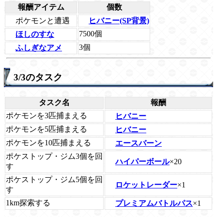
報酬アイテム
個数
ポケモンと遭遇
ヒバニー(SP背景)
7500個
ほしのすな
3個
ふしぎなアメ
3/3のタスク
タスク名
報酬
ポケモンを3匹捕まえる
ヒバニー
ポケモンを5匹捕まえる
ヒバニー
ポケモンを10匹捕まえる
エースバーン
ポケストップ・ジム3個を回
ハイパーボール
×20
す
ポケストップ・ジム5個を回
ロケットレーダー
×1
す
1km探索する
プレミアムバトルパス
×1