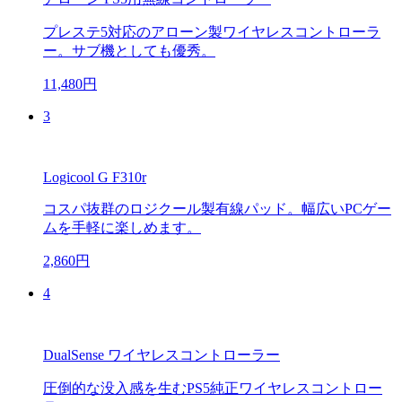
プレステ5対応のアローン製ワイヤレスコントローラ
ー。サブ機としても優秀。
11,480円
3
Logicool G F310r
コスパ抜群のロジクール製有線パッド。幅広いPCゲー
ムを手軽に楽しめます。
2,860円
4
DualSense ワイヤレスコントローラー
圧倒的な没入感を生むPS5純正ワイヤレスコントロー