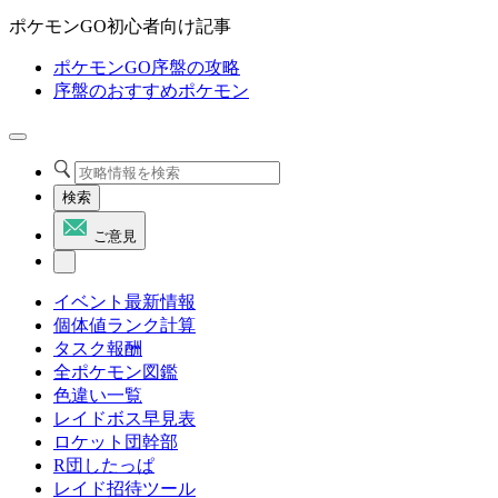
ポケモンGO初心者向け記事
ポケモンGO序盤の攻略
序盤のおすすめポケモン
検索
ご意見
イベント最新情報
個体値ランク計算
タスク報酬
全ポケモン図鑑
色違い一覧
レイドボス早見表
ロケット団幹部
R団したっぱ
レイド招待ツール