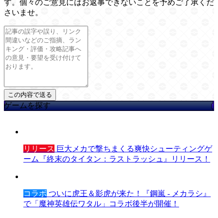
す。個々のご意見にはお返事できないことを予めご了承くだ
さいませ。
ゲームを探す
リリース
巨大メカで撃ちまくる爽快シューティングゲ
ーム『終末のタイタン：ラストラッシュ』リリース！
コラボ
ついに虎王＆影虎が来た！『鋼嵐 - メカラシ』
で「魔神英雄伝ワタル」コラボ後半が開催！