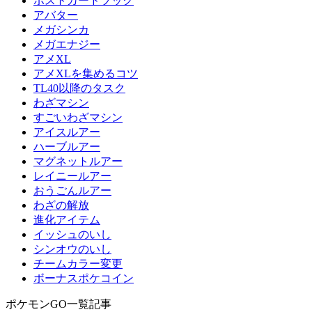
ポストカードブック
アバター
メガシンカ
メガエナジー
アメXL
アメXLを集めるコツ
TL40以降のタスク
わざマシン
すごいわざマシン
アイスルアー
ハーブルアー
マグネットルアー
レイニールアー
おうごんルアー
わざの解放
進化アイテム
イッシュのいし
シンオウのいし
チームカラー変更
ボーナスポケコイン
ポケモンGO一覧記事