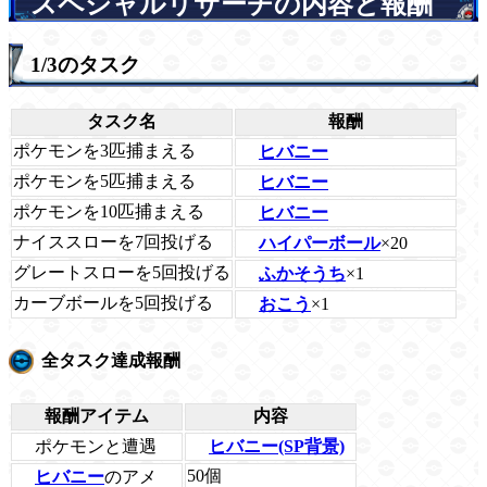
スペシャルリサーチの内容と報酬
1/3のタスク
タスク名
報酬
ポケモンを3匹捕まえる
ヒバニー
ポケモンを5匹捕まえる
ヒバニー
ポケモンを10匹捕まえる
ヒバニー
ナイススローを7回投げる
ハイパーボール
×20
グレートスローを5回投げる
ふかそうち
×1
カーブボールを5回投げる
おこう
×1
全タスク達成報酬
報酬アイテム
内容
ポケモンと遭遇
ヒバニー(SP背景)
50個
ヒバニー
のアメ