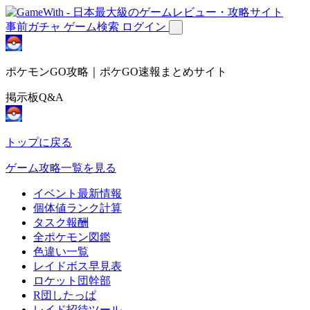
事前ガチャ
ゲーム検索
ログイン
ポケモンGO攻略｜ポケGO速報まとめサイト
掲示板Q&A
トップに戻る
ゲーム攻略一覧を見る
イベント最新情報
個体値ランク計算
タスク報酬
全ポケモン図鑑
色違い一覧
レイドボス早見表
ロケット団幹部
R団したっぱ
レイド招待ツール