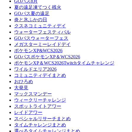
GOパス8月
夏の遠足凍てつく残火
GOパス夏の遠足
炎と氷ふかの日
クスネコミュニティデイ
ウォーターフェスティバル
GOパスウォーターフェス
メガスターミーレイドデイ
ポケモンXP&WCS2026
GOパスポケモンXP＆WCS2026
ポケモンXP＆WCS2026Twitchタイムチャレンジ
ワイルドエリア2026
コミュニティデイまとめ
おひろめ
大発見
マックスマンデー
ウィークリーチャレンジ
スポットライトアワー
レイドアワー
スペシャルリサーチまとめ
タイムチャレンジまとめ
選べるタイムチャレンジまとめ