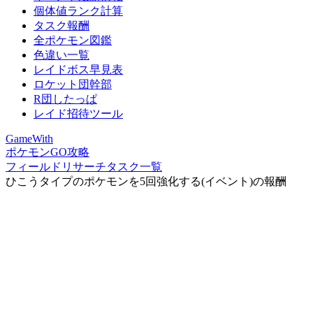
個体値ランク計算
タスク報酬
全ポケモン図鑑
色違い一覧
レイドボス早見表
ロケット団幹部
R団したっぱ
レイド招待ツール
GameWith
ポケモンGO攻略
フィールドリサーチタスク一覧
ひこうタイプのポケモンを5回強化する(イベント)の報酬