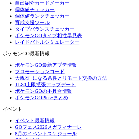
自己紹介カードメーカー
個体値チェッカー
個体値ランクチェッカー
育成支援ツール
タイプバランスチェッカー
ポケモンGOタイプ相性早見表
レイドバトルシミュレーター
ポケモンGO最新情報
ポケモンGO最新アプデ情報
プロモーションコード
大親友+になる条件とリモート交換の方法
TL80上限拡張アップデート
ポケモンGOの不具合情報
ポケモンGOPlus+まとめ
イベント
イベント最新情報
GOフェス2026メガフィナーレ
8月のイベントスケジュール