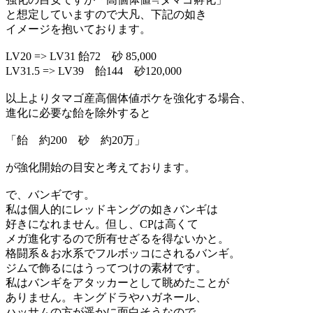
と想定していますので大凡、下記の如き
イメージを抱いております。
LV20 => LV31 飴72 砂 85,000
LV31.5 => LV39 飴144 砂120,000
以上よりタマゴ産高個体値ポケを強化する場合、
進化に必要な飴を除外すると
「飴 約200 砂 約20万」
が強化開始の目安と考えております。
で、バンギです。
私は個人的にレッドキングの如きバンギは
好きになれません。但し、CPは高くて
メガ進化するので所有せざるを得ないかと。
格闘系＆お水系でフルボッコにされるバンギ。
ジムで飾るにはうってつけの素材です。
私はバンギをアタッカーとして眺めたことが
ありません。キングドラやハガネール、
ハッサムの方が遥かに面白そうなので。