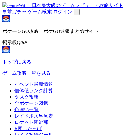
事前ガチャ
ゲーム検索
ログイン
ポケモンGO攻略｜ポケGO速報まとめサイト
掲示板Q&A
トップに戻る
ゲーム攻略一覧を見る
イベント最新情報
個体値ランク計算
タスク報酬
全ポケモン図鑑
色違い一覧
レイドボス早見表
ロケット団幹部
R団したっぱ
レイド招待ツール