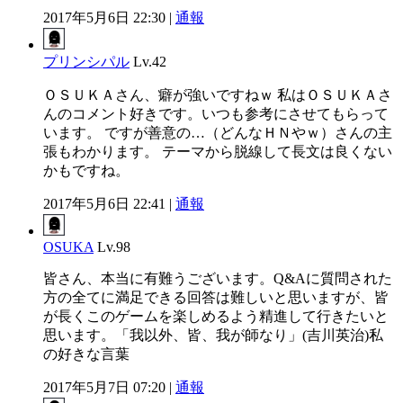
2017年5月6日 22:30 |
通報
プリンシパル
Lv.42
ＯＳＵＫＡさん、癖が強いですねｗ 私はＯＳＵＫＡさ
んのコメント好きです。いつも参考にさせてもらって
います。 ですが善意の…（どんなＨＮやｗ）さんの主
張もわかります。 テーマから脱線して長文は良くない
かもですね。
2017年5月6日 22:41 |
通報
OSUKA
Lv.98
皆さん、本当に有難うございます。Q&Aに質問された
方の全てに満足できる回答は難しいと思いますが、皆
が長くこのゲームを楽しめるよう精進して行きたいと
思います。「我以外、皆、我が師なり」(吉川英治)私
の好きな言葉
2017年5月7日 07:20 |
通報