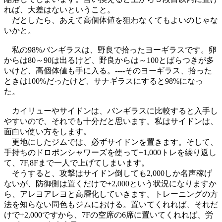
れば、大差はないということ。
だとしたら、あえて高個体値を狙わなくてもよいのじゃな
いかと。
私の98%バンギラスは、野良で拾ったヨーギラスです。卵
からは80～90は出るけど、野良からは～100とばらつきが多
いけど、高個体値も手に入る。----そのヨーギラス、拾った
ときは100%だったけど、サナギラスにすると98%になっ
た。
カイリューやサイドンは、バンギラスに比較すると入手し
やすいので、それでも十分だと思います。私はサイドンは、
面白い使い方をします。
更地にしたジムでは、必ずサイドンを置きます。そして、
手持ちのドロポンシャワーズを使って+1,000トレを繰り返し
て、7F,8Fまで一人で上げてしまいます。
そうすると、攻撃はサイドン倒しても2,000しか名声稼げ
ないが、防御側は置くだけで+2,000という状況になりますか
ら、アレヨアレヨと高層化していきます。トレーニングの方
法を知らない同色もジムにおける。置いてくれれば、それだ
けで+2,000ですから、7Fの空席の6席に置いてくれれば、労