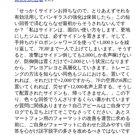
「せっかくサイドンお持ちなので、とりあえずそれを
有効活用してバンギラスの強化は保留したら」この短
い回答で済むならなぜ最初からそうされないんです
か？「私はサイドンは、面白い使い方をします。更地
にしたジムでは、必ずサイドンを置きます。そして、
手持ちのドロポンシャワーズを使って+1,000トレを繰
り返して、7F,8Fまで一人で上げてしまいます。そうす
ると、攻撃はサイドン倒しても2,000しか名声稼げない
が、防御側は置くだけで+2,000という状況になります
から、アレヨアレヨと高層化していきます。トレーニ
ングの方法を知らない同色もジムにおける。置いてく
れれば、それだけで+2,000ですから、7Fの空席の6席に
置いてくれれば、労せず+12,000名声上昇する。そうし
て配置されたサイドンも、帰ってきません。」この下
り、色々な回答でうんざりするくらい書かれています
が質問に関係ありますか？自己アピールはご自身でブ
ログでも立ち上げてそこでなさってください。あとス
マートフォン用のフォーマットの改善を運営に求める
前に、ご自身がフォーマットに合わせた読みやすい回
答を心がけ誤字脱字の多さを改めるべきではないです