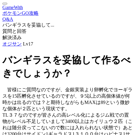
GameWith
ポケモンGO攻略
Q&A
バンギラスを妥協して...
質問と回答
解決済み
オジサン
Lv17
バンギラスを妥協して作るべ
きでしょうか？
皆様にご質問なのですが、金銀実装より卵孵化でヨーギラ
スを15匹孵化させているのですが、９5以上の高個体値が何
時かは出るのでは？と期待しながらもMAXは89という微妙
な個体が２匹という現状です。
TL３７なのですが皆さんの高レベル化によるジム戦での置
物がレベル不足していまして3400以上はカイリュウ２匹（こ
れは随分戻ってこないので数には入れられない状態で）あと
は3200台はサイドン1ギャラドス1３１００台はハピナス1サ