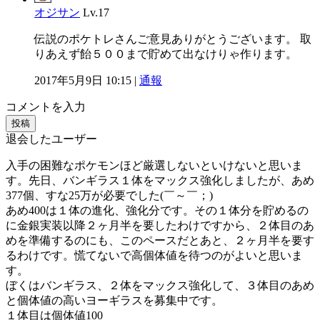
オジサン
Lv.17
伝説のポケトレさんご意見ありがとうございます。 取
りあえず飴５００まで貯めて出なけりゃ作ります。
2017年5月9日 10:15 |
通報
コメントを入力
投稿
退会したユーザー
入手の困難なポケモンほど厳選しないといけないと思いま
す。先日、バンギラス１体をマックス強化しましたが、あめ
377個、すな25万が必要でした(￣～￣；)
あめ400は１体の進化、強化分です。その１体分を貯めるの
に金銀実装以降２ヶ月半を要したわけですから、２体目のあ
めを準備するのにも、このペースだとあと、２ヶ月半を要す
るわけです。慌てないで高個体値を待つのがよいと思いま
す。
ぼくはバンギラス、２体をマックス強化して、３体目のあめ
と個体値の高いヨーギラスを募集中です。
１体目は個体値100