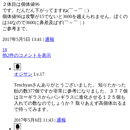
２体目は個体値96
です。だんだん下がってますね(￣～￣；)
個体値96は攻撃が15でないと3600を越えられません。ぼくの
は14なので3600に鼻差及ばず(￣～￣；)
ご参考まで。
2017年5月5日 13:41 |
通報
18
他2件のコメントを表示
オジサン
Lv.17
Tenchyanさんありがとうございました。 知りたかった
飴の数377個ですか非常に参考になりました、３７７個
はヨーギラスからバンギラスに進化させる１２５個も
入れての数なのでしょうか？ 取りあえず高個体出るま
で待ってみます。
2017年5月6日 11:43 |
通報