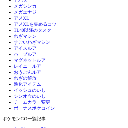
アバター
メガシンカ
メガエナジー
アメXL
アメXLを集めるコツ
TL40以降のタスク
わざマシン
すごいわざマシン
アイスルアー
ハーブルアー
マグネットルアー
レイニールアー
おうごんルアー
わざの解放
進化アイテム
イッシュのいし
シンオウのいし
チームカラー変更
ボーナスポケコイン
ポケモンGO一覧記事