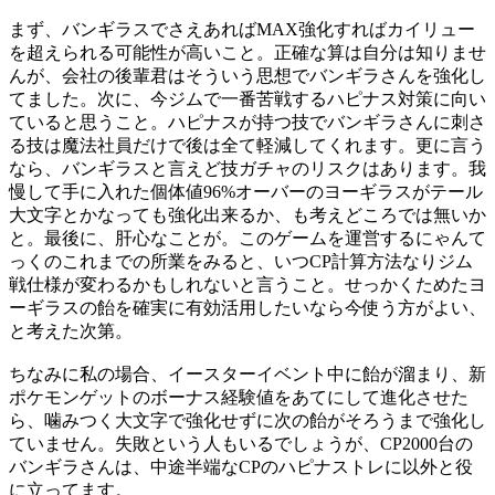
まず、バンギラスでさえあればMAX強化すればカイリュー
を超えられる可能性が高いこと。正確な算は自分は知りませ
んが、会社の後輩君はそういう思想でバンギラさんを強化し
てました。次に、今ジムで一番苦戦するハピナス対策に向い
ていると思うこと。ハピナスが持つ技でバンギラさんに刺さ
る技は魔法社員だけで後は全て軽減してくれます。更に言う
なら、バンギラスと言えど技ガチャのリスクはあります。我
慢して手に入れた個体値96%オーバーのヨーギラスがテール
大文字とかなっても強化出来るか、も考えどころでは無いか
と。最後に、肝心なことが。このゲームを運営するにゃんて
っくのこれまでの所業をみると、いつCP計算方法なりジム
戦仕様が変わるかもしれないと言うこと。せっかくためたヨ
ーギラスの飴を確実に有効活用したいなら今使う方がよい、
と考えた次第。
ちなみに私の場合、イースターイベント中に飴が溜まり、新
ポケモンゲットのボーナス経験値をあてにして進化させた
ら、噛みつく大文字で強化せずに次の飴がそろうまで強化し
ていません。失敗という人もいるでしょうが、CP2000台の
バンギラさんは、中途半端なCPのハピナストレに以外と役
に立ってます。