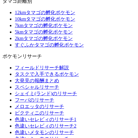
タマゴ距離別
12kmタマゴの孵化ポケモン
10kmタマゴの孵化ポケモン
7kmタマゴの孵化ポケモン
5kmタマゴの孵化ポケモン
2kmタマゴの孵化ポケモン
すぐふかタマゴの孵化ポケモン
ポケモンリサーチ
フィールドリサーチ解説
タスクで入手できるポケモン
大発見の報酬まとめ
スペシャルリサーチ
シェイミ(ランド)のリサーチ
フーパのリサーチ
メロエッタのリサーチ
ビクティニのリサーチ
色違いセレビィのリサーチ1
色違いセレビィのリサーチ2
色違いメタモンのリサーチ