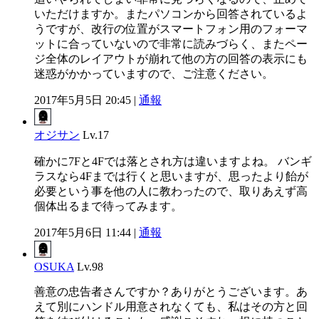
いただけますか。またパソコンから回答されているよ
うですが、改行の位置がスマートフォン用のフォーマ
ットに合っていないので非常に読みづらく、またペー
ジ全体のレイアウトが崩れて他の方の回答の表示にも
迷惑がかかっていますので、ご注意ください。
2017年5月5日 20:45 |
通報
オジサン
Lv.17
確かに7Fと4Fでは落とされ方は違いますよね。 バンギ
ラスなら4Fまでは行くと思いますが、思ったより飴が
必要という事を他の人に教わったので、取りあえず高
個体出るまで待ってみます。
2017年5月6日 11:44 |
通報
OSUKA
Lv.98
善意の忠告者さんですか？ありがとうございます。あ
えて別にハンドル用意されなくても、私はその方と回