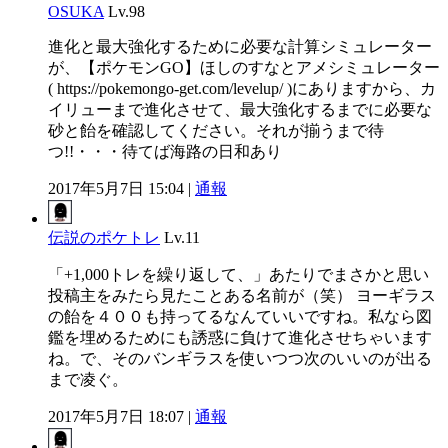
OSUKA
Lv.98
進化と最大強化するために必要な計算シミュレーター
が、【ポケモンGO】ほしのすなとアメシミュレーター
( https://pokemongo-get.com/levelup/ )にありますから、カ
イリューまで進化させて、最大強化するまでに必要な
砂と飴を確認してください。それが揃うまで待
つ!!・・・待てば海路の日和あり
2017年5月7日 15:04 |
通報
伝説のポケトレ
Lv.11
「+1,000トレを繰り返して、」あたりでまさかと思い
投稿主をみたら見たことある名前が（笑） ヨーギラス
の飴を４００も持ってるなんていいですね。私なら図
鑑を埋めるためにも誘惑に負けて進化させちゃいます
ね。で、そのバンギラスを使いつつ次のいいのが出る
まで凌ぐ。
2017年5月7日 18:07 |
通報