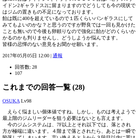
イドン2ギャラドス2に留まりますのでどうしても今の現状で
はジムの置きもの不足になっております。
飴は既に400を超えているので１匹くらいバンギラスにして
みてもよいのかな？と思うのですが野良では一回も見かけた
ことも無いので今後も卵頼りなので強化に飴がどのくらいか
かるのかも判りませんし、どうしようか悩んでます。
皆様の忌憚のない意見をお聞かせ願います。
2017年05月05日 12:00 |
通報
回答数:
28
107
これまでの回答一覧 (28)
OSUKA
Lv98
えらく悩ましい個体値ですね。しかし、ものは考えようで
最上階のジムリーダーを狙う必要はないとも言えます。
今のジムシステムは、7F以上とそれ以下では、落とされ
方が極端に違います。４階まで落とされたら、あとは一瞬で
陥落してしまいます。言い換えると上から３段目以内に置け