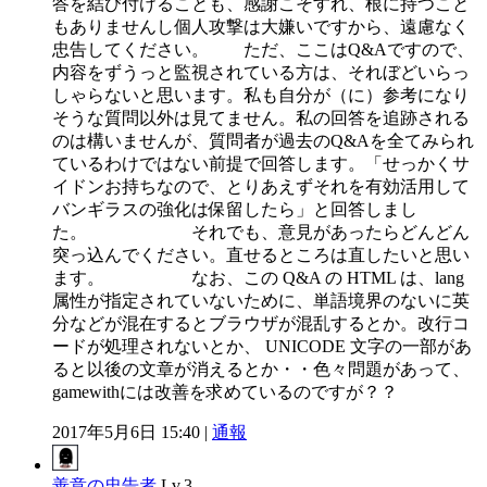
答を結び付けることも、感謝こそすれ、根に持つこと
もありませんし個人攻撃は大嫌いですから、遠慮なく
忠告してください。 ただ、ここはQ&Aですので、
内容をずうっと監視されている方は、それぼどいらっ
しゃらないと思います。私も自分が（に）参考になり
そうな質問以外は見てません。私の回答を追跡される
のは構いませんが、質問者が過去のQ&Aを全てみられ
ているわけではない前提で回答します。「せっかくサ
イドンお持ちなので、とりあえずそれを有効活用して
バンギラスの強化は保留したら」と回答しまし
た。 それでも、意見があったらどんどん
突っ込んでください。直せるところは直したいと思い
ます。 なお、この Q&A の HTML は、lang
属性が指定されていないために、単語境界のないに英
分などが混在するとブラウザが混乱するとか。改行コ
ードが処理されないとか、 UNICODE 文字の一部があ
ると以後の文章が消えるとか・・色々問題があって、
gamewithには改善を求めているのですが？？
2017年5月6日 15:40 |
通報
善意の忠告者
Lv.3