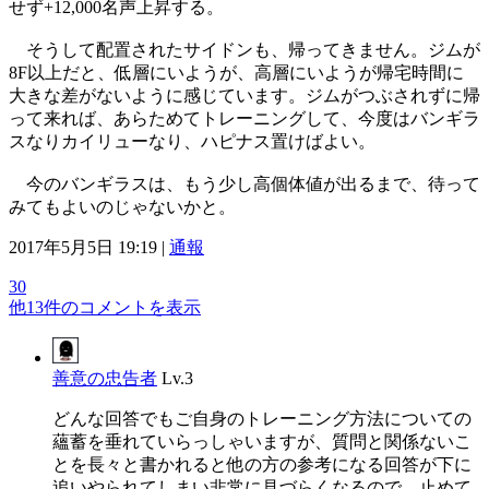
せず+12,000名声上昇する。
そうして配置されたサイドンも、帰ってきません。ジムが
8F以上だと、低層にいようが、高層にいようが帰宅時間に
大きな差がないように感じています。ジムがつぶされずに帰
って来れば、あらためてトレーニングして、今度はバンギラ
スなりカイリューなり、ハピナス置けばよい。
今のバンギラスは、もう少し高個体値が出るまで、待って
みてもよいのじゃないかと。
2017年5月5日 19:19 |
通報
30
他13件のコメントを表示
善意の忠告者
Lv.3
どんな回答でもご自身のトレーニング方法についての
蘊蓄を垂れていらっしゃいますが、質問と関係ないこ
とを長々と書かれると他の方の参考になる回答が下に
追いやられてしまい非常に見づらくなるので、止めて