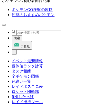
ポケモンGO初心者向け記事
ポケモンGO序盤の攻略
序盤のおすすめポケモン
検索
ご意見
イベント最新情報
個体値ランク計算
タスク報酬
全ポケモン図鑑
色違い一覧
レイドボス早見表
ロケット団幹部
R団したっぱ
レイド招待ツール