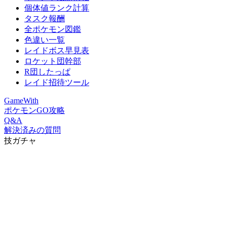
個体値ランク計算
タスク報酬
全ポケモン図鑑
色違い一覧
レイドボス早見表
ロケット団幹部
R団したっぱ
レイド招待ツール
GameWith
ポケモンGO攻略
Q&A
解決済みの質問
技ガチャ