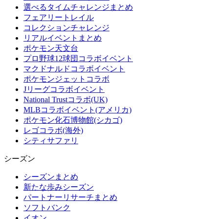
選べるタイムチャレンジまとめ
フェアリートレイル
コレクションチャレンジ
リアルイベントまとめ
ポケモン天文台
プロ野球12球団コラボイベント
マクドナルドコラボイベント
ポケモンジェットコラボ
Jリーグコラボイベント
National Trustコラボ(UK)
MLBコラボイベント(アメリカ)
ポケモン化石博物館(シカゴ)
レゴコラボ(海外)
シティサファリ
シーズン
シーズンまとめ
新たな歩みシーズン
パートナーリサーチまとめ
ソフトバンク
イオン