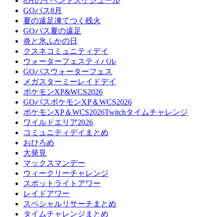
8月のイベントスケジュール
GOパス8月
夏の遠足凍てつく残火
GOパス夏の遠足
炎と氷ふかの日
クスネコミュニティデイ
ウォーターフェスティバル
GOパスウォーターフェス
メガスターミーレイドデイ
ポケモンXP&WCS2026
GOパスポケモンXP＆WCS2026
ポケモンXP＆WCS2026Twitchタイムチャレンジ
ワイルドエリア2026
コミュニティデイまとめ
おひろめ
大発見
マックスマンデー
ウィークリーチャレンジ
スポットライトアワー
レイドアワー
スペシャルリサーチまとめ
タイムチャレンジまとめ