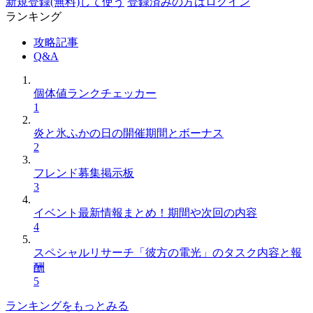
新規登録(無料)して使う
登録済みの方はログイン
ランキング
攻略記事
Q&A
個体値ランクチェッカー
1
炎と氷ふかの日の開催期間とボーナス
2
フレンド募集掲示板
3
イベント最新情報まとめ！期間や次回の内容
4
スペシャルリサーチ「彼方の電光」のタスク内容と報
酬
5
ランキングをもっとみる