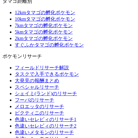
タマゴ距離別
12kmタマゴの孵化ポケモン
10kmタマゴの孵化ポケモン
7kmタマゴの孵化ポケモン
5kmタマゴの孵化ポケモン
2kmタマゴの孵化ポケモン
すぐふかタマゴの孵化ポケモン
ポケモンリサーチ
フィールドリサーチ解説
タスクで入手できるポケモン
大発見の報酬まとめ
スペシャルリサーチ
シェイミ(ランド)のリサーチ
フーパのリサーチ
メロエッタのリサーチ
ビクティニのリサーチ
色違いセレビィのリサーチ1
色違いセレビィのリサーチ2
色違いメタモンのリサーチ