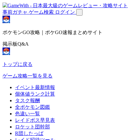
事前ガチャ
ゲーム検索
ログイン
ポケモンGO攻略｜ポケGO速報まとめサイト
掲示板Q&A
トップに戻る
ゲーム攻略一覧を見る
イベント最新情報
個体値ランク計算
タスク報酬
全ポケモン図鑑
色違い一覧
レイドボス早見表
ロケット団幹部
R団したっぱ
レイド招待ツール