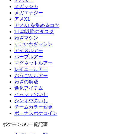
アバター
メガシンカ
メガエナジー
アメXL
アメXLを集めるコツ
TL40以降のタスク
わざマシン
すごいわざマシン
アイスルアー
ハーブルアー
マグネットルアー
レイニールアー
おうごんルアー
わざの解放
進化アイテム
イッシュのいし
シンオウのいし
チームカラー変更
ボーナスポケコイン
ポケモンGO一覧記事