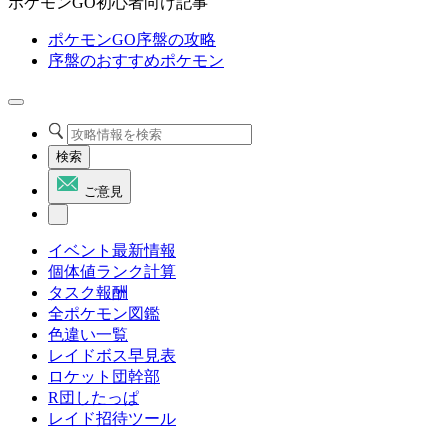
ポケモンGO初心者向け記事
ポケモンGO序盤の攻略
序盤のおすすめポケモン
検索
ご意見
イベント最新情報
個体値ランク計算
タスク報酬
全ポケモン図鑑
色違い一覧
レイドボス早見表
ロケット団幹部
R団したっぱ
レイド招待ツール