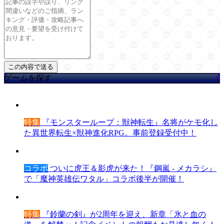
ゲームを探す
特集
『モンスターループ：獣神転生』名将がケモ化し
た異世界転生×獣神進化RPG。事前登録受付中！
コラボ
ついに虎王＆影虎が来た！『鋼嵐 - メカラシ』
で「魔神英雄伝ワタル」コラボ後半が開催！
特集
『鈴蘭の剣』が2周年を迎え、新章「氷と血の