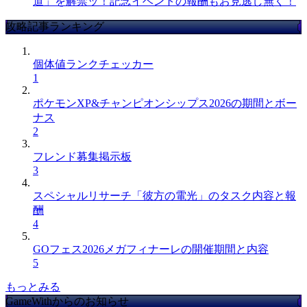
道」を解禁ッ！記念イベントの報酬もお見逃し無く！
攻略記事ランキング
個体値ランクチェッカー
1
ポケモンXP&チャンピオンシップス2026の期間とボー
ナス
2
フレンド募集掲示板
3
スペシャルリサーチ「彼方の電光」のタスク内容と報
酬
4
GOフェス2026メガフィナーレの開催期間と内容
5
もっとみる
GameWithからのお知らせ