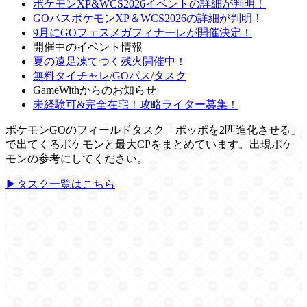
ポケモンXP&WCS2026イベントの詳細が判明！
GOパスポケモンXP＆WCS2026の詳細が判明！
9月にGOフェスメガフィナーレが開催決定！
開催中のイベント情報
夏の遠足凍てつく残火開催中！
無料タイチャレ
/
GOパス
/
タスク
GameWithからのお知らせ
未経験可&完全在宅！攻略ライター募集！
ポケモンGOのフィールドタスク「ポッポを2匹進化させる」
で出てくるポケモンと最大CPをまとめています。出現ポケ
モンの参考にしてください。
▶タスク一覧はこちら