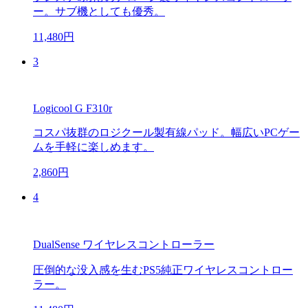
ー。サブ機としても優秀。
11,480円
3
Logicool G F310r
コスパ抜群のロジクール製有線パッド。幅広いPCゲー
ムを手軽に楽しめます。
2,860円
4
DualSense ワイヤレスコントローラー
圧倒的な没入感を生むPS5純正ワイヤレスコントロー
ラー。