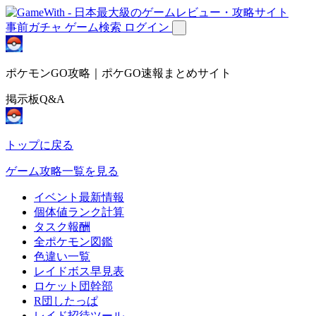
事前ガチャ
ゲーム検索
ログイン
ポケモンGO攻略｜ポケGO速報まとめサイト
掲示板Q&A
トップに戻る
ゲーム攻略一覧を見る
イベント最新情報
個体値ランク計算
タスク報酬
全ポケモン図鑑
色違い一覧
レイドボス早見表
ロケット団幹部
R団したっぱ
レイド招待ツール