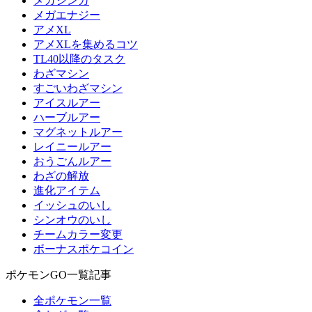
メガシンカ
メガエナジー
アメXL
アメXLを集めるコツ
TL40以降のタスク
わざマシン
すごいわざマシン
アイスルアー
ハーブルアー
マグネットルアー
レイニールアー
おうごんルアー
わざの解放
進化アイテム
イッシュのいし
シンオウのいし
チームカラー変更
ボーナスポケコイン
ポケモンGO一覧記事
全ポケモン一覧