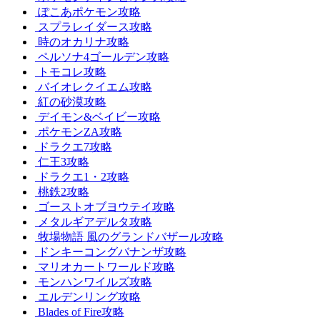
ぽこあポケモン攻略
スプラレイダース攻略
時のオカリナ攻略
ペルソナ4ゴールデン攻略
トモコレ攻略
バイオレクイエム攻略
紅の砂漠攻略
デイモン&ベイビー攻略
ポケモンZA攻略
ドラクエ7攻略
仁王3攻略
ドラクエ1・2攻略
桃鉄2攻略
ゴーストオブヨウテイ攻略
メタルギアデルタ攻略
牧場物語 風のグランドバザール攻略
ドンキーコングバナンザ攻略
マリオカートワールド攻略
モンハンワイルズ攻略
エルデンリング攻略
Blades of Fire攻略