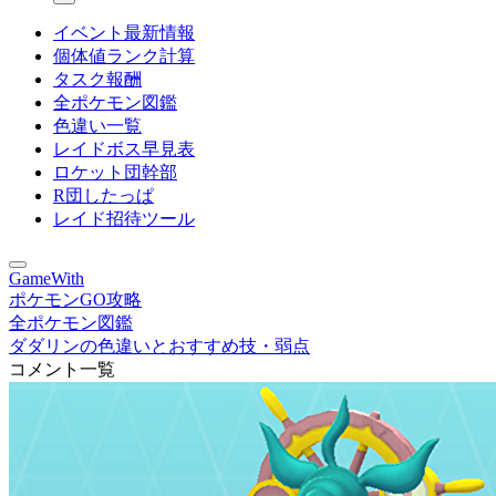
イベント最新情報
個体値ランク計算
タスク報酬
全ポケモン図鑑
色違い一覧
レイドボス早見表
ロケット団幹部
R団したっぱ
レイド招待ツール
GameWith
ポケモンGO攻略
全ポケモン図鑑
ダダリンの色違いとおすすめ技・弱点
コメント一覧