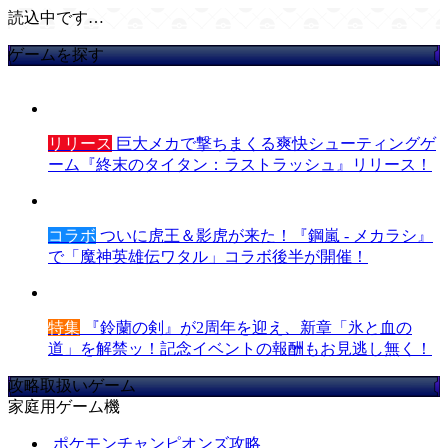
読込中です…
ゲームを探す
リリース
巨大メカで撃ちまくる爽快シューティングゲ
ーム『終末のタイタン：ラストラッシュ』リリース！
コラボ
ついに虎王＆影虎が来た！『鋼嵐 - メカラシ』
で「魔神英雄伝ワタル」コラボ後半が開催！
特集
『鈴蘭の剣』が2周年を迎え、新章「氷と血の
道」を解禁ッ！記念イベントの報酬もお見逃し無く！
攻略取扱いゲーム
家庭用ゲーム機
ポケモンチャンピオンズ攻略