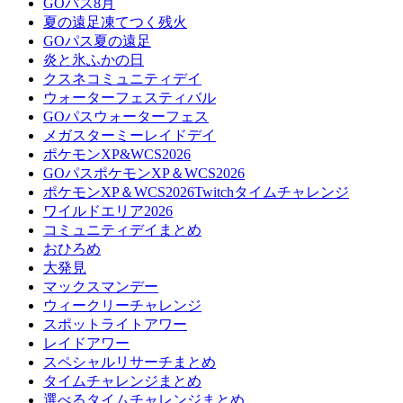
GOパス8月
夏の遠足凍てつく残火
GOパス夏の遠足
炎と氷ふかの日
クスネコミュニティデイ
ウォーターフェスティバル
GOパスウォーターフェス
メガスターミーレイドデイ
ポケモンXP&WCS2026
GOパスポケモンXP＆WCS2026
ポケモンXP＆WCS2026Twitchタイムチャレンジ
ワイルドエリア2026
コミュニティデイまとめ
おひろめ
大発見
マックスマンデー
ウィークリーチャレンジ
スポットライトアワー
レイドアワー
スペシャルリサーチまとめ
タイムチャレンジまとめ
選べるタイムチャレンジまとめ