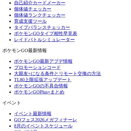
自己紹介カードメーカー
個体値チェッカー
個体値ランクチェッカー
育成支援ツール
タイプバランスチェッカー
ポケモンGOタイプ相性早見表
レイドバトルシミュレーター
ポケモンGO最新情報
ポケモンGO最新アプデ情報
プロモーションコード
大親友+になる条件とリモート交換の方法
TL80上限拡張アップデート
ポケモンGOの不具合情報
ポケモンGOPlus+まとめ
イベント
イベント最新情報
GOフェス2026メガフィナーレ
8月のイベントスケジュール