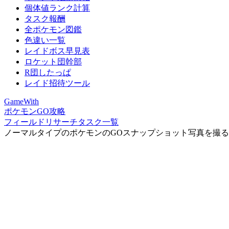
個体値ランク計算
タスク報酬
全ポケモン図鑑
色違い一覧
レイドボス早見表
ロケット団幹部
R団したっぱ
レイド招待ツール
GameWith
ポケモンGO攻略
フィールドリサーチタスク一覧
ノーマルタイプのポケモンのGOスナップショット写真を撮