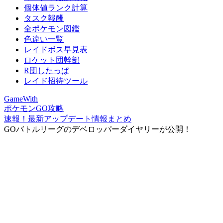
個体値ランク計算
タスク報酬
全ポケモン図鑑
色違い一覧
レイドボス早見表
ロケット団幹部
R団したっぱ
レイド招待ツール
GameWith
ポケモンGO攻略
速報！最新アップデート情報まとめ
GOバトルリーグのデベロッパーダイヤリーが公開！