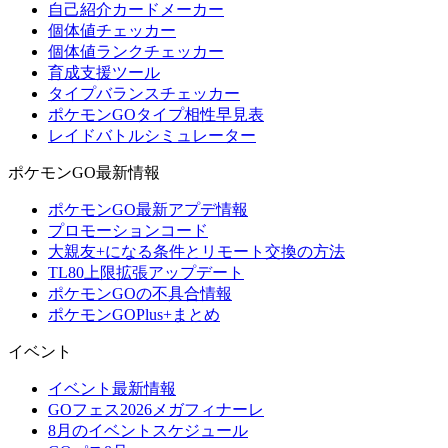
自己紹介カードメーカー
個体値チェッカー
個体値ランクチェッカー
育成支援ツール
タイプバランスチェッカー
ポケモンGOタイプ相性早見表
レイドバトルシミュレーター
ポケモンGO最新情報
ポケモンGO最新アプデ情報
プロモーションコード
大親友+になる条件とリモート交換の方法
TL80上限拡張アップデート
ポケモンGOの不具合情報
ポケモンGOPlus+まとめ
イベント
イベント最新情報
GOフェス2026メガフィナーレ
8月のイベントスケジュール