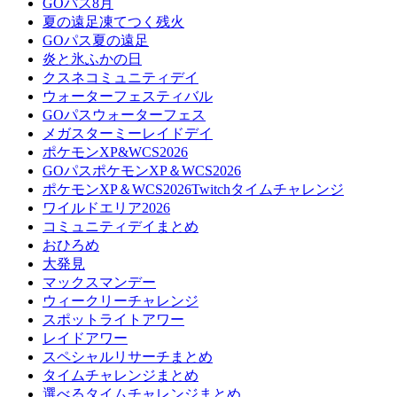
GOパス8月
夏の遠足凍てつく残火
GOパス夏の遠足
炎と氷ふかの日
クスネコミュニティデイ
ウォーターフェスティバル
GOパスウォーターフェス
メガスターミーレイドデイ
ポケモンXP&WCS2026
GOパスポケモンXP＆WCS2026
ポケモンXP＆WCS2026Twitchタイムチャレンジ
ワイルドエリア2026
コミュニティデイまとめ
おひろめ
大発見
マックスマンデー
ウィークリーチャレンジ
スポットライトアワー
レイドアワー
スペシャルリサーチまとめ
タイムチャレンジまとめ
選べるタイムチャレンジまとめ