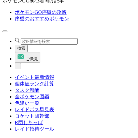
ポケモンGO初心者向け記事
ポケモンGO序盤の攻略
序盤のおすすめポケモン
検索
ご意見
イベント最新情報
個体値ランク計算
タスク報酬
全ポケモン図鑑
色違い一覧
レイドボス早見表
ロケット団幹部
R団したっぱ
レイド招待ツール