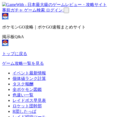
事前ガチャ
ゲーム検索
ログイン
ポケモンGO攻略｜ポケGO速報まとめサイト
掲示板Q&A
トップに戻る
ゲーム攻略一覧を見る
イベント最新情報
個体値ランク計算
タスク報酬
全ポケモン図鑑
色違い一覧
レイドボス早見表
ロケット団幹部
R団したっぱ
レイド招待ツール