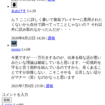
あぬびす
Lv.20
ん？ ここに詳しく書いて複垢プレイヤーに悪用された
くないから自分で調べてってことじゃないの？ それ以
外に読み取れなかったんだが・・・
2020年8月22日 14:26 |
通報
momo
Lv.68
今更ですが‥‥万引きするのが、出来る様な店が悪い
みたいな理論は破綻していると思います。一応規約を
守ると言う契約を結んでいるのですから、良くあるこ
とですが自慢しない、こそこそやる 公言しない辺り
がマナー（笑）なのかなっと思います
2021年7月6日 23:50 |
通報
コメントを入力
投稿
Lavista
Lv490