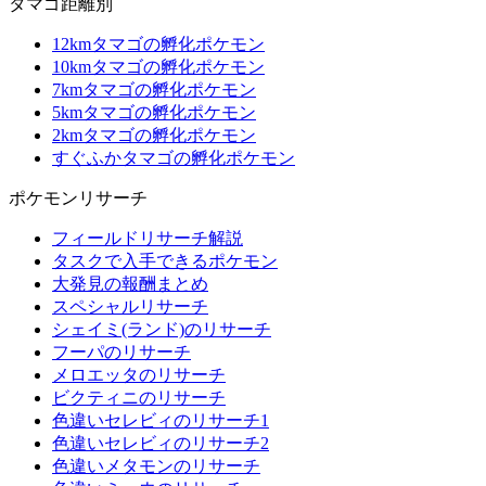
タマゴ距離別
12kmタマゴの孵化ポケモン
10kmタマゴの孵化ポケモン
7kmタマゴの孵化ポケモン
5kmタマゴの孵化ポケモン
2kmタマゴの孵化ポケモン
すぐふかタマゴの孵化ポケモン
ポケモンリサーチ
フィールドリサーチ解説
タスクで入手できるポケモン
大発見の報酬まとめ
スペシャルリサーチ
シェイミ(ランド)のリサーチ
フーパのリサーチ
メロエッタのリサーチ
ビクティニのリサーチ
色違いセレビィのリサーチ1
色違いセレビィのリサーチ2
色違いメタモンのリサーチ