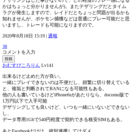
テザリングはした事がないので、どの程度のプレー感になる
かはちょっと分かりませんが)。またテザリングだとタイム
ラグが発生しますので、レイドだとちょっと問題が出るかも
知れませんが、ポケモン捕獲などは普通にプレー可能だと思
いますし、トレードも可能になりますので。
2020年8月18日 15:19 |
通報
38
コメントを入力
投稿
おむすびころりん
Lv141
出来るけど止めた方が良い。
一緒にプレイできないのは不便だし、頻繁に切り替えている
と、複垢と判断されてBANになる可能性もある。
他の人も書いているけどiPhone6sがあたりなら、docomo版で
1万円以下で入手可能
デザリングしても良いけど、いつも一緒にいないどできない
し、
データ専用1Gbで540円程度で契約できる格安SIMもある。
あとFacebookだけは、絶対連携してはダメ