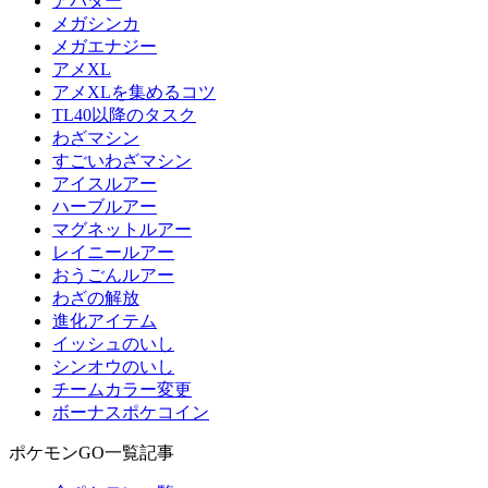
アバター
メガシンカ
メガエナジー
アメXL
アメXLを集めるコツ
TL40以降のタスク
わざマシン
すごいわざマシン
アイスルアー
ハーブルアー
マグネットルアー
レイニールアー
おうごんルアー
わざの解放
進化アイテム
イッシュのいし
シンオウのいし
チームカラー変更
ボーナスポケコイン
ポケモンGO一覧記事