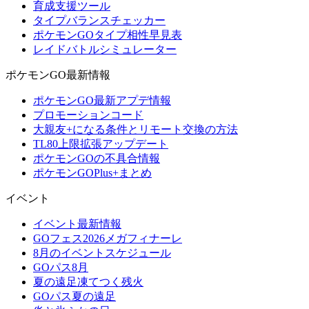
育成支援ツール
タイプバランスチェッカー
ポケモンGOタイプ相性早見表
レイドバトルシミュレーター
ポケモンGO最新情報
ポケモンGO最新アプデ情報
プロモーションコード
大親友+になる条件とリモート交換の方法
TL80上限拡張アップデート
ポケモンGOの不具合情報
ポケモンGOPlus+まとめ
イベント
イベント最新情報
GOフェス2026メガフィナーレ
8月のイベントスケジュール
GOパス8月
夏の遠足凍てつく残火
GOパス夏の遠足