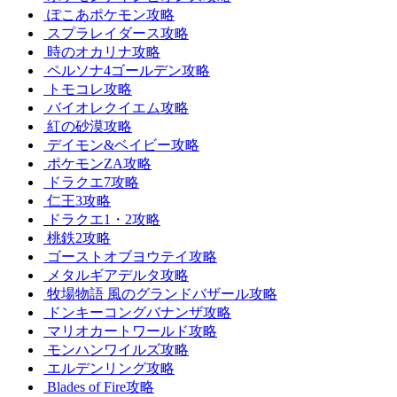
ぽこあポケモン攻略
スプラレイダース攻略
時のオカリナ攻略
ペルソナ4ゴールデン攻略
トモコレ攻略
バイオレクイエム攻略
紅の砂漠攻略
デイモン&ベイビー攻略
ポケモンZA攻略
ドラクエ7攻略
仁王3攻略
ドラクエ1・2攻略
桃鉄2攻略
ゴーストオブヨウテイ攻略
メタルギアデルタ攻略
牧場物語 風のグランドバザール攻略
ドンキーコングバナンザ攻略
マリオカートワールド攻略
モンハンワイルズ攻略
エルデンリング攻略
Blades of Fire攻略