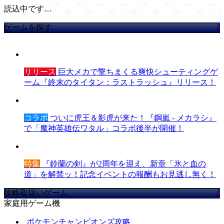
読込中です…
ゲームを探す
リリース
巨大メカで撃ちまくる爽快シューティングゲ
ーム『終末のタイタン：ラストラッシュ』リリース！
コラボ
ついに虎王＆影虎が来た！『鋼嵐 - メカラシ』
で「魔神英雄伝ワタル」コラボ後半が開催！
特集
『鈴蘭の剣』が2周年を迎え、新章「氷と血の
道」を解禁ッ！記念イベントの報酬もお見逃し無く！
攻略取扱いゲーム
家庭用ゲーム機
ポケモンチャンピオンズ攻略