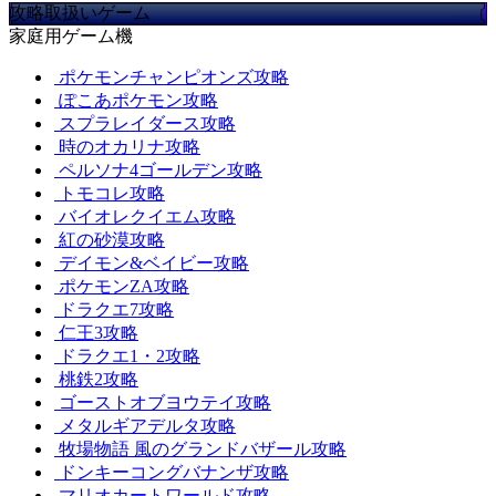
攻略取扱いゲーム
家庭用ゲーム機
ポケモンチャンピオンズ攻略
ぽこあポケモン攻略
スプラレイダース攻略
時のオカリナ攻略
ペルソナ4ゴールデン攻略
トモコレ攻略
バイオレクイエム攻略
紅の砂漠攻略
デイモン&ベイビー攻略
ポケモンZA攻略
ドラクエ7攻略
仁王3攻略
ドラクエ1・2攻略
桃鉄2攻略
ゴーストオブヨウテイ攻略
メタルギアデルタ攻略
牧場物語 風のグランドバザール攻略
ドンキーコングバナンザ攻略
マリオカートワールド攻略