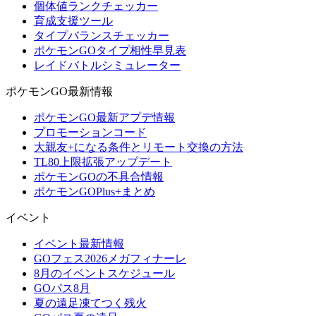
個体値ランクチェッカー
育成支援ツール
タイプバランスチェッカー
ポケモンGOタイプ相性早見表
レイドバトルシミュレーター
ポケモンGO最新情報
ポケモンGO最新アプデ情報
プロモーションコード
大親友+になる条件とリモート交換の方法
TL80上限拡張アップデート
ポケモンGOの不具合情報
ポケモンGOPlus+まとめ
イベント
イベント最新情報
GOフェス2026メガフィナーレ
8月のイベントスケジュール
GOパス8月
夏の遠足凍てつく残火