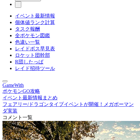
イベント最新情報
個体値ランク計算
タスク報酬
全ポケモン図鑑
色違い一覧
レイドボス早見表
ロケット団幹部
R団したっぱ
レイド招待ツール
GameWith
ポケモンGO攻略
イベント最新情報まとめ
フェアリー/ドラゴンタイプイベントが開催！メガボーマン
ダ実装
コメント一覧