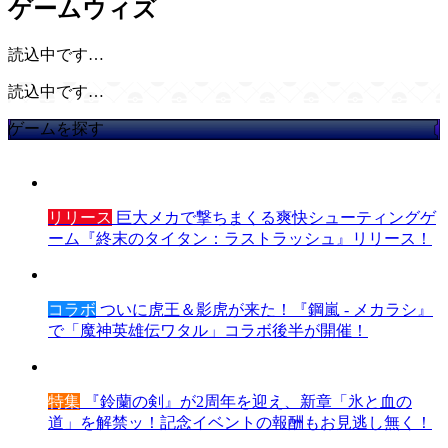
ゲームウィズ
読込中です…
読込中です…
ゲームを探す
リリース
巨大メカで撃ちまくる爽快シューティングゲ
ーム『終末のタイタン：ラストラッシュ』リリース！
コラボ
ついに虎王＆影虎が来た！『鋼嵐 - メカラシ』
で「魔神英雄伝ワタル」コラボ後半が開催！
特集
『鈴蘭の剣』が2周年を迎え、新章「氷と血の
道」を解禁ッ！記念イベントの報酬もお見逃し無く！