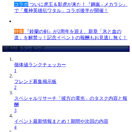
コラボ
ついに虎王＆影虎が来た！『鋼嵐 - メカラシ』
で「魔神英雄伝ワタル」コラボ後半が開催！
特集
『鈴蘭の剣』が2周年を迎え、新章「氷と血の
道」を解禁ッ！記念イベントの報酬もお見逃し無く！
攻略記事ランキング
個体値ランクチェッカー
1
フレンド募集掲示板
2
スペシャルリサーチ「彼方の電光」のタスク内容と報
酬
3
イベント最新情報まとめ！期間や次回の内容
4