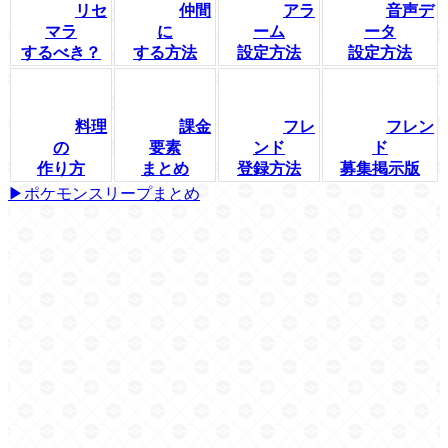
リセ
仲間
アラ
音声デ
マラ
に
ーム
ータ
するべき？
する方法
設定方法
設定方法
料理
課金
フレ
フレン
の
要素
ンド
ド
作り方
まとめ
登録方法
募集掲示版
▶ポケモンスリープまとめ