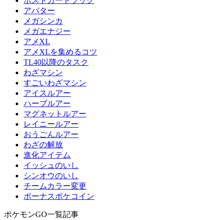
ポストカードブック
アバター
メガシンカ
メガエナジー
アメXL
アメXLを集めるコツ
TL40以降のタスク
わざマシン
すごいわざマシン
アイスルアー
ハーブルアー
マグネットルアー
レイニールアー
おうごんルアー
わざの解放
進化アイテム
イッシュのいし
シンオウのいし
チームカラー変更
ボーナスポケコイン
ポケモンGO一覧記事