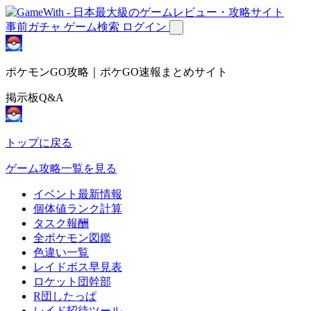
事前ガチャ
ゲーム検索
ログイン
ポケモンGO攻略｜ポケGO速報まとめサイト
掲示板Q&A
トップに戻る
ゲーム攻略一覧を見る
イベント最新情報
個体値ランク計算
タスク報酬
全ポケモン図鑑
色違い一覧
レイドボス早見表
ロケット団幹部
R団したっぱ
レイド招待ツール