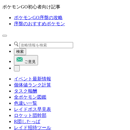
ポケモンGO初心者向け記事
ポケモンGO序盤の攻略
序盤のおすすめポケモン
検索
ご意見
イベント最新情報
個体値ランク計算
タスク報酬
全ポケモン図鑑
色違い一覧
レイドボス早見表
ロケット団幹部
R団したっぱ
レイド招待ツール